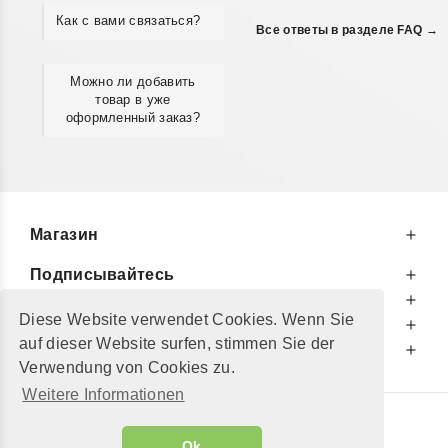
Как с вами связаться?
Все ответы в разделе FAQ →
Можно ли добавить
товар в уже
оформленный заказ?
Магазин
Подписывайтесь
К Вашим Услугам
Diese Website verwendet Cookies. Wenn Sie
Информируем Вас
auf dieser Website surfen, stimmen Sie der
Дополнительно
Verwendung von Cookies zu.
Weitere Informationen
© 2002 - 2026
"Petershop GmbH"
|
Ok
Alle Preise inkl. MwSt. und zzgl.
Versandkosten