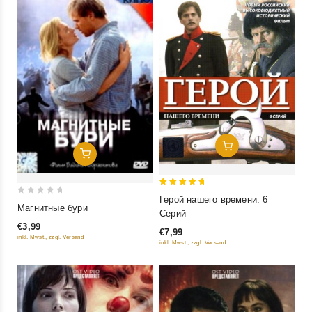
Добавить В Корзину
Добавить В Корзину
5
Герой нашего времени. 6
0
Магнитные бури
out of 5
Серий
out
€3,99
of
€7,99
inkl. Mwst., zzgl. Versand
inkl. Mwst., zzgl. Versand
5