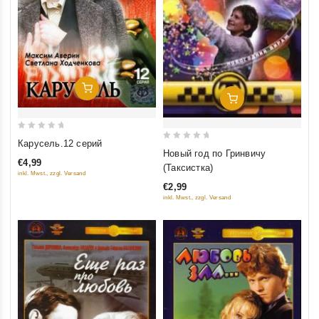
Добавить В Корзину
Добавить В Корзину
0
Карусель.12 серий
0
out
Новый год по Гринвичу
€4,99
out
of
(Таксистка)
inkl. Mwst., zzgl. Versand
of
5
€2,99
5
inkl. Mwst., zzgl. Versand