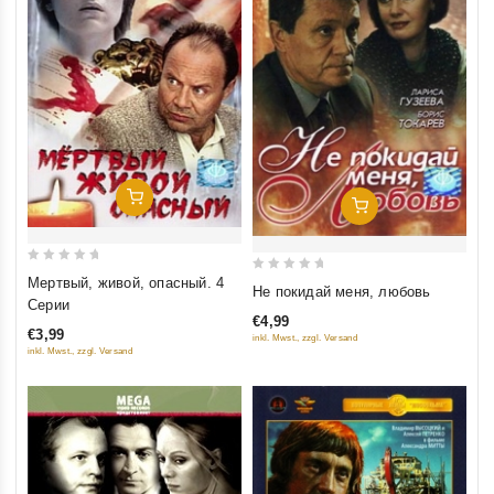
Добавить В Корзину
Добавить В Корзину
0
0
Мертвый, живой, опасный. 4
Не покидай меня, любовь
out
Серии
out
of
€4,99
of
€3,99
inkl. Mwst., zzgl. Versand
5
5
inkl. Mwst., zzgl. Versand