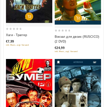
Добавить В Корзину
Добавить В Корзину
0
0
Хаги - Траггер
Вокзал для двоих (RUSCICO)
out
out
(2 DVD)
€7,99
of
of
inkl. Mwst., zzgl. Versand
€24,99
5
5
inkl. Mwst., zzgl. Versand