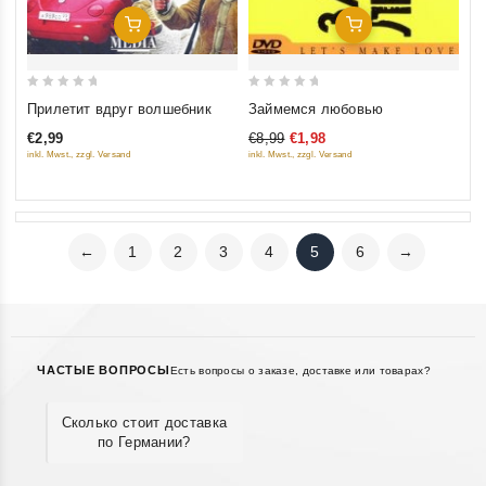
Добавить В Корзину
Добавить В Корзину
0
0
Прилетит вдруг волшебник
Займемся любовью
out
out
€2,99
€8,99
€1,98
of
of
inkl. Mwst., zzgl. Versand
inkl. Mwst., zzgl. Versand
5
5
←
1
2
3
4
5
6
→
ЧАСТЫЕ ВОПРОСЫ
Есть вопросы о заказе, доставке или товарах?
Сколько стоит доставка
по Германии?