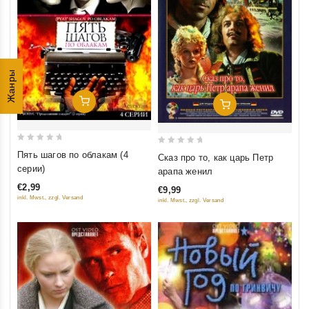
Жанры
Добавить В Корзину
Добавить В Корзину
0
0
Пять шагов по облакам (4
Сказ про то, как царь Петр
out
out
серии)
арапа женил
of
of
€2,99
€9,99
5
5
inkl. Mwst., zzgl. Versand
inkl. Mwst., zzgl. Versand