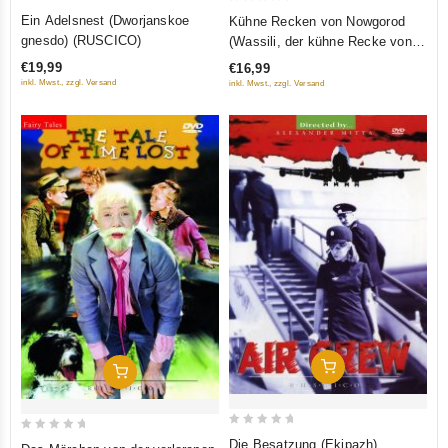
0
0
Ein Adelsnest (Dworjanskoe
Kühne Recken von Nowgorod
out
out
gnesdo) (RUSCICO)
(Wassili, der kühne Recke von
of
of
Nowgorod) (Wasilij Buslaew)
€19,99
€16,99
5
5
(RUSCICO)
inkl. Mwst., zzgl. Versand
inkl. Mwst., zzgl. Versand
In Den Warenkorb
In Den Warenkorb
0
0
Die Besatzung (Ekipazh)