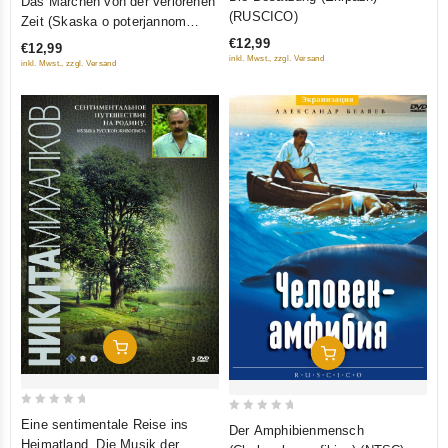
Das Märchen von der verlorenen
out
out
(RUSCICO)
Zeit (Skaska o poterjannom
of
of
wremeni) (RUSCICO) (PAL)
€12,99
€12,99
5
5
inkl. Mwst., zzgl. Versand
inkl. Mwst., zzgl. Versand
In Den Warenkorb
In Den Warenkorb
0
0
Eine sentimentale Reise ins
Der Amphibienmensch
out
out
Heimatland. Die Musik der