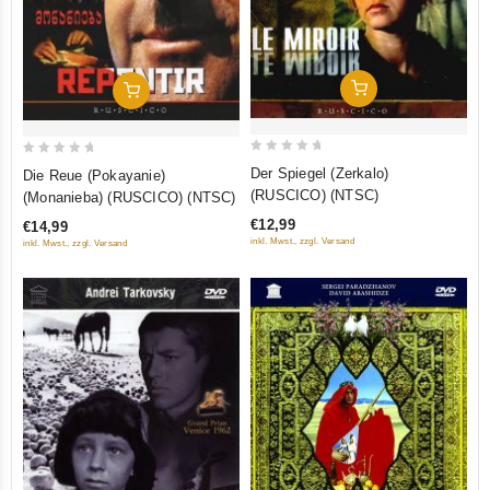
In Den Warenkorb
In Den Warenkorb
0
0
Der Spiegel (Zerkalo)
Die Reue (Pokayanie)
out
out
(RUSCICO) (NTSC)
(Monanieba) (RUSCICO) (NTSC)
of
of
€12,99
€14,99
5
5
inkl. Mwst., zzgl. Versand
inkl. Mwst., zzgl. Versand