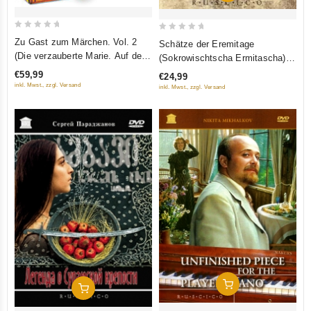
0
0
Zu Gast zum Märchen. Vol. 2
Schätze der Eremitage
out
out
(Die verzauberte Marie. Auf der
(Sokrowischtscha Ermitascha)
of
of
goldenen Treppe saßen... Die
(RUSCICO) (2 DVD)
€59,99
€24,99
5
5
traurige Nixe. Die Prinzessin auf
inkl. Mwst., zzgl. Versand
inkl. Mwst., zzgl. Versand
der Erbse. Herbstglocken)
(RUSCICO) (5 DVD)
In Den Warenkorb
In Den Warenkorb