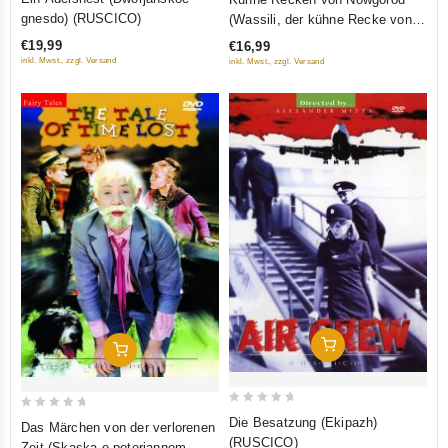
out
out
gnesdo) (RUSCICO)
(Wassili, der kühne Recke von
of
of
Nowgorod) (Wasilij Buslaew)
€19,99
€16,99
5
5
(RUSCICO)
inkl. Mwst., zzgl. Versand
inkl. Mwst., zzgl. Versand
In Den Warenkorb
In Den Warenkorb
0
0
Die Besatzung (Ekipazh)
Das Märchen von der verlorenen
out
out
(RUSCICO)
Zeit (Skaska o poterjannom