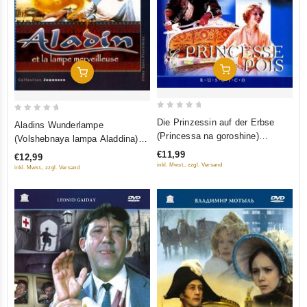
In Den Warenkorb
In Den Warenkorb
0
0
Die Prinzessin auf der Erbse
Aladins Wunderlampe
out
out
(Princessa na goroshine)
(Volshebnaya lampa Aladdina)
of
of
(RUSCICO) (NTSC)
(RUSCICO) (NTSC)
€11,99
€12,99
5
5
inkl. Mwst., zzgl. Versand
inkl. Mwst., zzgl. Versand