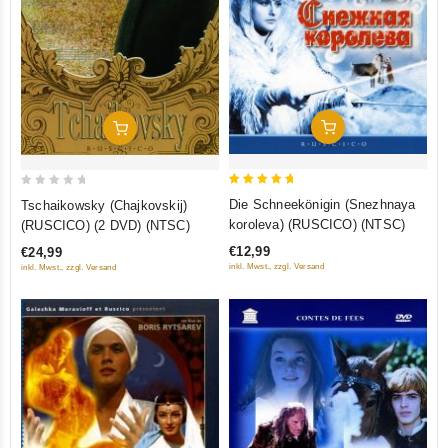
In Den Warenkorb
In Den Warenkorb
5
0
Die Schneekönigin (Snezhnaya
Tschaikowsky (Chajkovskij)
out of 5
out
koroleva) (RUSCICO) (NTSC)
(RUSCICO) (2 DVD) (NTSC)
of
€12,99
€24,99
5
inkl. Mwst., zzgl. Versand
inkl. Mwst., zzgl. Versand