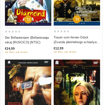
In Den Warenkorb
In Den Warenkorb
0
0
Traum vom fernen Glück
Der Brillantenarm (Brillantowaja
out
out
(Zvezda plenitelnogo schastya)
ruka) (RUSCICO) (NTSC)
of
of
(RUSCICO) (NTSC)
€12,99
€24,99
5
5
inkl. Mwst., zzgl. Versand
inkl. Mwst., zzgl. Versand