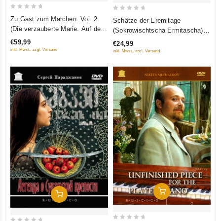
0
0
Zu Gast zum Märchen. Vol. 2
Schätze der Eremitage
out
out
(Die verzauberte Marie. Auf der
(Sokrowischtscha Ermitascha)
of
of
goldenen Treppe saßen... Die
(RUSCICO) (2 DVD)
€59,99
€24,99
5
5
traurige Nixe. Die Prinzessin auf
inkl. Mwst., zzgl. Versand
inkl. Mwst., zzgl. Versand
der Erbse. Herbstglocken)
(RUSCICO) (5 DVD)
In Den Warenkorb
In Den Warenkorb