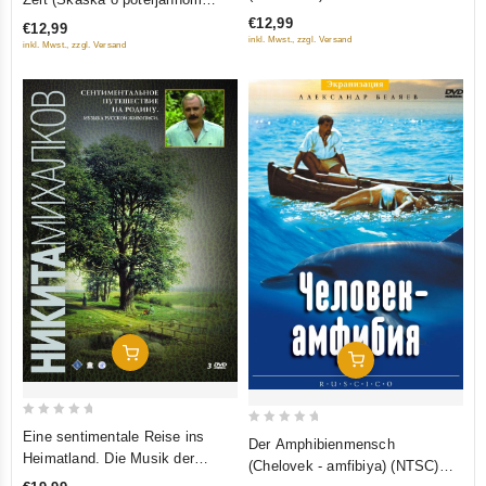
of
of
wremeni) (RUSCICO) (PAL)
€12,99
€12,99
5
5
inkl. Mwst., zzgl. Versand
inkl. Mwst., zzgl. Versand
In Den Warenkorb
In Den Warenkorb
0
0
Eine sentimentale Reise ins
Der Amphibienmensch
out
out
Heimatland. Die Musik der
(Chelovek - amfibiya) (NTSC)
of
russischen Malerei
of