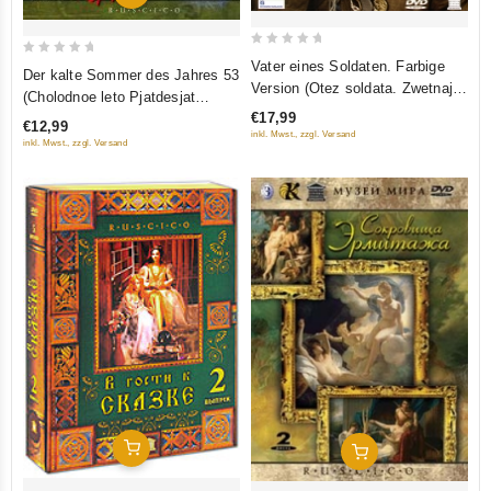
0
0
Vater eines Soldaten. Farbige
Der kalte Sommer des Jahres 53
out
Version (Otez soldata. Zwetnaja
out
(Cholodnoe leto Pjatdesjat
of
wersija) (RUSCICO)
of
€17,99
tretego) (RUSCICO) (NTSC)
€12,99
5
5
inkl. Mwst., zzgl. Versand
inkl. Mwst., zzgl. Versand
In Den Warenkorb
In Den Warenkorb