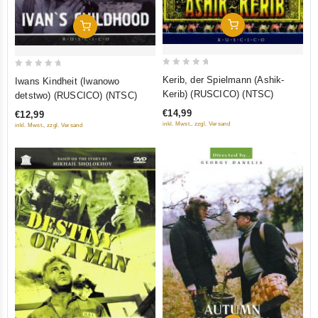
In Den Warenkorb
In Den Warenkorb
0
0
Kerib, der Spielmann (Ashik-
Iwans Kindheit (Iwanowo
out
out
Kerib) (RUSCICO) (NTSC)
detstwo) (RUSCICO) (NTSC)
of
of
€14,99
€12,99
5
5
inkl. Mwst., zzgl. Versand
inkl. Mwst., zzgl. Versand