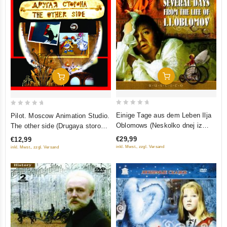
In Den Warenkorb
In Den Warenkorb
0
0
Einige Tage aus dem Leben Ilja
Pilot. Moscow Animation Studio.
out
out
Oblomows (Neskolko dnej iz
The other side (Drugaya storona)
of
of
zhizni I.I.Oblomova) (RUSCICO)
(RUSCICO) (NTSC)
€29,99
€12,99
5
5
(2 DVD) (NTSC)
inkl. Mwst., zzgl. Versand
inkl. Mwst., zzgl. Versand