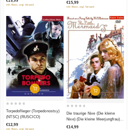
(RUSCICO)
€19,99
€15,99
5
(Sentimentalnoe puteshestvie na
5
inkl. Mwst., zzgl. Versand
inkl. Mwst., zzgl. Versand
Rodinu. Muzyka russkoy
zhivopisi) (3 DVD) (RUSCICO)
In Den Warenkorb
In Den Warenkorb
0
0
Torpedoflieger (Torpedonostsy)
Die traurige Nixe (Die kleine
out
(NTSC) (RUSCICO)
out
Nixe) (Die kleine Meerjungfrau)
of
of
€12,99
(Rusalochka) (RUSCICO)
€14,99
5
5
inkl. Mwst., zzgl. Versand