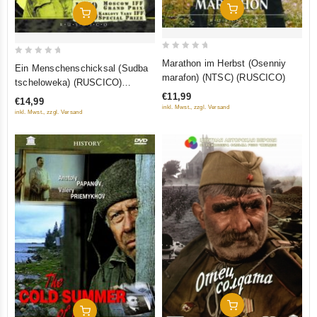
In Den Warenkorb
In Den Warenkorb
0
0
Marathon im Herbst (Osenniy
Ein Menschenschicksal (Sudba
out
out
marafon) (NTSC) (RUSCICO)
tscheloweka) (RUSCICO)
of
of
(NTSC)
€11,99
€14,99
5
5
inkl. Mwst., zzgl. Versand
inkl. Mwst., zzgl. Versand
In Den Warenkorb
In Den Warenkorb