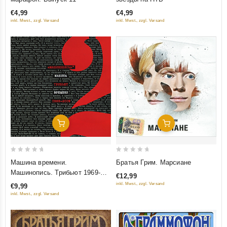
of
of
€4,99
€4,99
5
5
inkl. Mwst., zzgl. Versand
inkl. Mwst., zzgl. Versand
Добавить В Корзину
Добавить В Корзину
0
0
Машина времени.
Братья Грим. Марсиане
out
out
Машинопись. Трибьют 1969-
€12,99
of
of
2009. Часть 2
inkl. Mwst., zzgl. Versand
€9,99
5
5
inkl. Mwst., zzgl. Versand