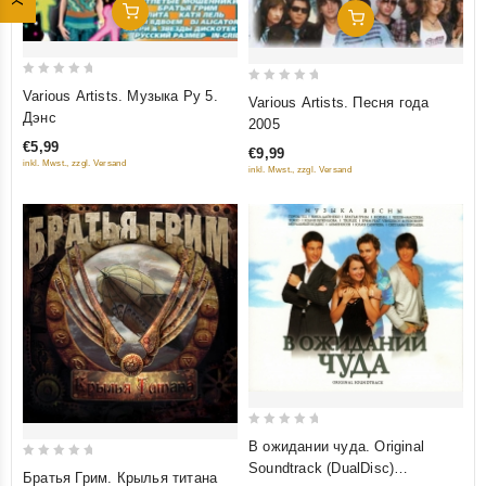
Добавить В Корзину
Добавить В Корзину
0
0
Various Artists. Музыка Ру 5.
Various Artists. Песня года
out
out
Дэнс
2005
of
of
€5,99
€9,99
5
5
inkl. Mwst., zzgl. Versand
inkl. Mwst., zzgl. Versand
0
В ожидании чуда. Original
out
Soundtrack (DualDisc)
0
Братья Грим. Крылья титана
of