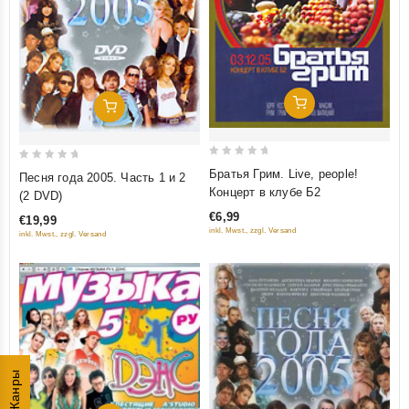
Добавить В Корзину
Добавить В Корзину
0
0
Братья Грим. Live, people!
Песня года 2005. Часть 1 и 2
out
out
Концерт в клубе Б2
(2 DVD)
of
of
€6,99
€19,99
5
5
inkl. Mwst., zzgl. Versand
inkl. Mwst., zzgl. Versand
Жанры