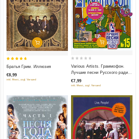
Добавить В Корзину
Добавить В Корзину
0
5
Various Artists. Граммофон.
Братья Грим. Иллюзия
out
out of 5
Лучшие песни Русского радио.
€8,99
of
Часть 15
inkl. Mwst., zzgl. Versand
€7,99
5
inkl. Mwst., zzgl. Versand