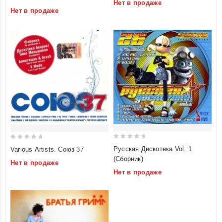
Нет в продаже
of
of
Нет в продаже
5
5
0
0
Русская Дискотека Vol. 1
Various Artists. Союз 37
out
out
(Сборник)
Нет в продаже
of
of
Нет в продаже
5
5