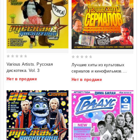
0
0
Various Artists. Русская
Лучшие хиты из культовых
out
out
дискотека. Vol. 3
сериалов и кинофильмов.
of
of
Часть 3
Нет в продаже
Нет в продаже
5
5