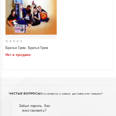
0
Братья Грим. Братья Грим
out
Нет в продаже
of
5
ЧАСТЫЕ ВОПРОСЫ
Есть вопросы о заказе, доставке или товарах?
Забыл пароль. Как
восстановить?