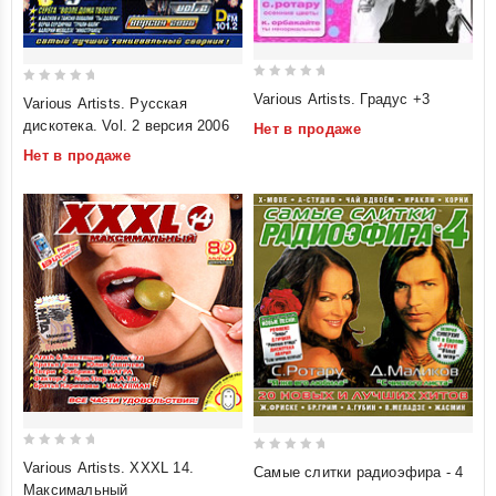
0
0
Various Artists. Градус +3
Various Artists. Русская
out
out
дискотека. Vol. 2 версия 2006
Нет в продаже
of
of
Нет в продаже
5
5
0
0
Various Artists. XXXL 14.
Самые слитки радиоэфира - 4
out
out
Максимальный