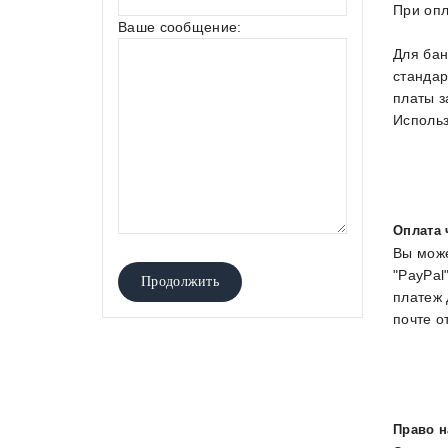
При опл
Ваше сообщение:
Для бан
стандар
платы з
Использ
Оплата 
Вы може
"PayPal
платеж 
почте о
Право н