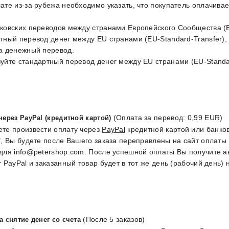
ате из-за рубежа необходимо указать, что покупатель оплачива
ковских переводов между странами Европейского Сообщества (E
тный перевод денег между EU странами (EU-Standard-Transfer),
а денежный перевод.
уйте стандартный перевод денег между EU странами (EU-Standar
(Оплата за перевод: 0,99 EUR)
через PayPal (кредитной картой)
те произвести оплату через
PayPal
кредитной картой или банко
", Вы будете после Вашего заказа переправлены на сайт оплаты
для info@petershop.com. После успешной оплаты Вы получите а
т PayPal и заказанный товар будет в тот же день (рабочий день)
(После 5 заказов)
а снятие денег со счета