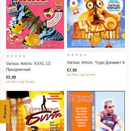
Добавить В Корзину
Добавить В Корзину
0
0
Various Artists. Чудо Динамит 6
Various Artists. XXXL 13.
out
out
Праздничный
€7,99
of
of
inkl. Mwst., zzgl. Versand
€5,99
5
5
inkl. Mwst., zzgl. Versand
Жанры