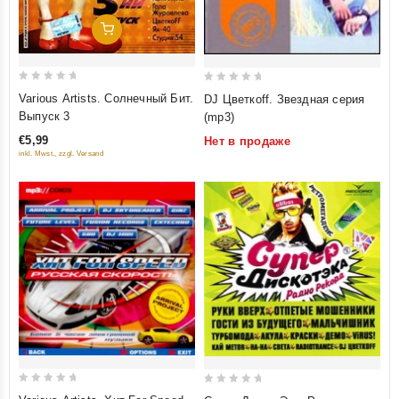
Добавить В Корзину
0
0
Various Artists. Солнечный Бит.
DJ Цветкоff. Звездная серия
out
out
Выпуск 3
(mp3)
of
of
€5,99
Нет в продаже
5
5
inkl. Mwst., zzgl. Versand
0
0