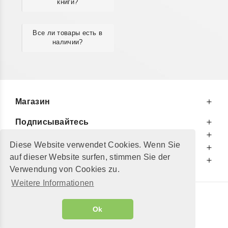
книги?
Все ли товары есть в
наличии?
Магазин
Подписывайтесь
К Вашим Услугам
Diese Website verwendet Cookies. Wenn Sie
Информируем Вас
auf dieser Website surfen, stimmen Sie der
Дополнительно
Verwendung von Cookies zu.
Weitere Informationen
© 2002 - 2026
"Petershop GmbH"
|
Ok
Alle Preise inkl. MwSt. und zzgl.
Versandkosten
GeToTickets.com
| build#3.12.37