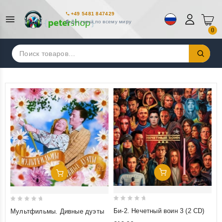
+49 5481 847429
Доставка по всему миру
0
Искать:
Добавить В Корзину
Добавить В Корзину
0
0
Би-2. Нечетный воин 3 (2 CD)
Мультфильмы. Дивные дуэты
out
out