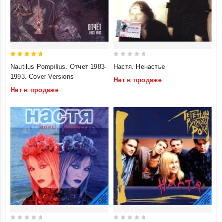
5
0
Nautilus Pompilius. Отчет 1983-
Настя. Ненастье
out of 5
out
1993. Cover Versions
Нет в продаже
of
Нет в продаже
5