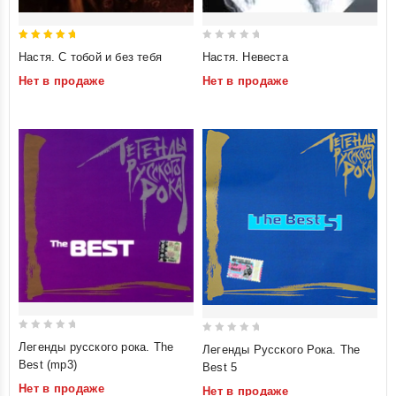
5
0
Настя. С тобой и без тебя
Настя. Невеста
out of 5
out
Нет в продаже
Нет в продаже
of
5
0
0
Легенды русского рока. The
Легенды Русского Рока. The
out
out
Best (mp3)
Best 5
of
of
Нет в продаже
Нет в продаже
5