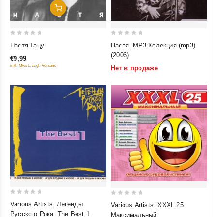
Добавить В Корзину
0
0
Настя Тацу
Настя. MP3 Колекция (mp3)
out
out
(2006)
€9,99
of
of
inkl. Mwst., zzgl. Versand
Нет в продаже
5
5
0
0
Various Artists. Легенды
Various Artists. XXXL 25.
out
out
Русского Рока. The Best 1
Максимальный