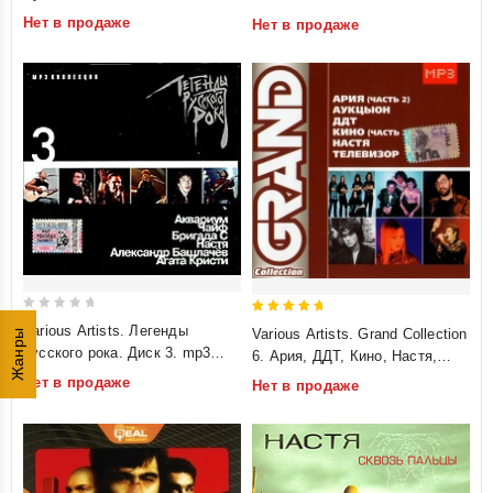
of
of
Нет в продаже
Нет в продаже
5
5
0
5
Various Artists. Легенды
Various Artists. Grand Collection
Жанры
out
out of 5
русского рока. Диск 3. mp3
6. Ария, ДДТ, Кино, Настя,
of
Коллекция
АукцЫон, Телевизор. mp3
Нет в продаже
Нет в продаже
5
Коллекция