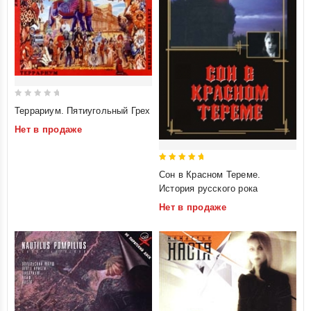
0
Террариум. Пятиугольный Грех
out
Нет в продаже
of
5
5
Сон в Красном Тереме.
out of 5
История русского рока
Нет в продаже