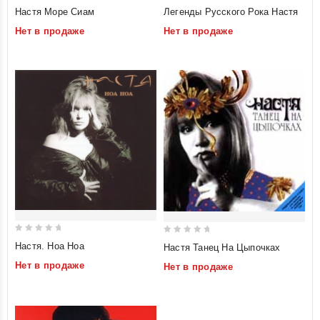
0
0
Настя Море Сиам
Легенды Русского Рока Настя
out
out
Нет в продаже
Нет в продаже
of
of
5
5
0
0
Настя. Ноа Ноа
Настя Танец На Цыпочках
out
out
Нет в продаже
Нет в продаже
of
of
5
5