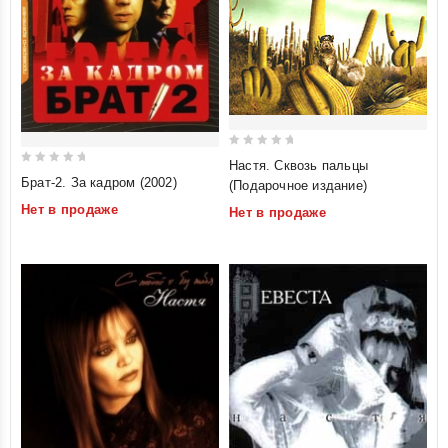
0
Настя. Сквозь пальцы
0
out
Брат-2. За кадром (2002)
(Подарочное издание)
out
of
Нет в продаже
Нет в продаже
of
5
5