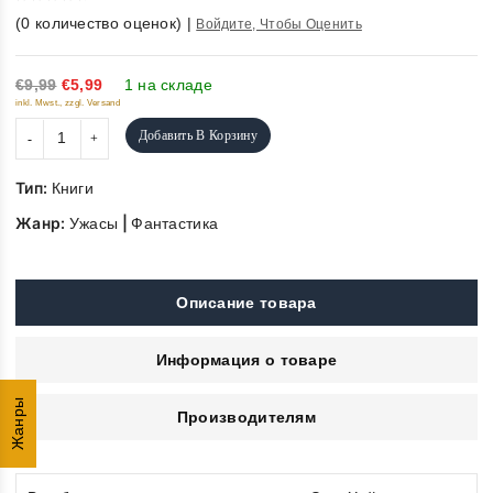
0
(
0
количество оценок)
|
Войдите, Чтобы Оценить
out
of
5
€9,99
€5,99
1 на складе
inkl. Mwst., zzgl. Versand
Добавить В Корзину
Тип:
Книги
Жанр:
|
Ужасы
Фантастика
Описание товара
Информация о товаре
Жанры
Производителям