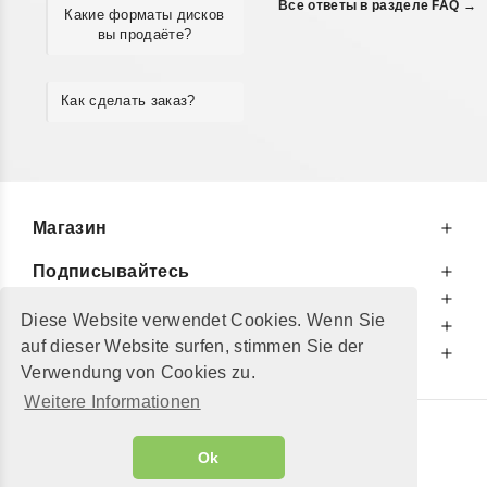
Все ответы в разделе FAQ →
Какие форматы дисков
вы продаёте?
Как сделать заказ?
Магазин
Подписывайтесь
К Вашим Услугам
Diese Website verwendet Cookies. Wenn Sie
Информируем Вас
auf dieser Website surfen, stimmen Sie der
Дополнительно
Verwendung von Cookies zu.
Weitere Informationen
© 2002 - 2026
"Petershop GmbH"
|
Ok
Alle Preise inkl. MwSt. und zzgl.
Versandkosten
GeToTickets.com
| build#3.12.37