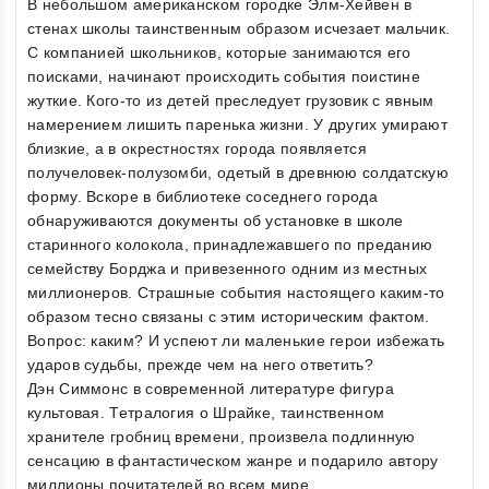
В небольшом американском городке Элм-Хейвен в
стенах школы таинственным образом исчезает мальчик.
С компанией школьников, которые занимаются его
поисками, начинают происходить события поистине
жуткие. Кого-то из детей преследует грузовик с явным
намерением лишить паренька жизни. У других умирают
близкие, а в окрестностях города появляется
получеловек-полузомби, одетый в древнюю солдатскую
форму. Вскоре в библиотеке соседнего города
обнаруживаются документы об установке в школе
старинного колокола, принадлежавшего по преданию
семейству Борджа и привезенного одним из местных
миллионеров. Страшные события настоящего каким-то
образом тесно связаны с этим историческим фактом.
Вопрос: каким? И успеют ли маленькие герои избежать
ударов судьбы, прежде чем на него ответить?
Дэн Симмонс в современной литературе фигура
культовая. Тетралогия о Шрайке, таинственном
хранителе гробниц времени, произвела подлинную
сенсацию в фантастическом жанре и подарило автору
миллионы почитателей во всем мире.