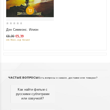
Добавить В Корзину
0
Дэн Симмонс. Илион
out
€8,99
€5,39
of
inkl. Mwst., zzgl. Versand
5
ЧАСТЫЕ ВОПРОСЫ
Есть вопросы о заказе, доставке или товарах?
Как найти фильм с
русскими субтитрами
или озвучкой?