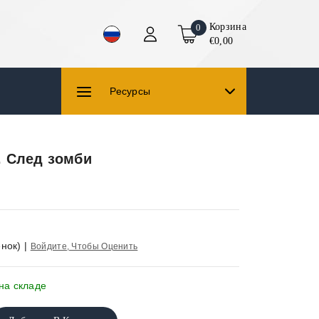
Корзина
0
€0,00
Ресурсы
. След зомби
нок)
|
Войдите, Чтобы Оценить
на складе