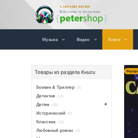
+49 5481 847429
Доставка по всему миру
Музыка
Видео
Книги
-40%
Распр
Товары из раздела
Книги
Боевик & Триллер
(3)
Детектив
(14)
Детям
(20)
Исторический
(6)
Классика
(18)
Любовный роман
(4)