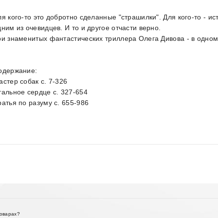
ля кого-то это добротно сделанные "страшилки". Для кого-то - и
дним из очевидцев. И то и другое отчасти верно.
ри знаменитых фантастических триллера Олега Дивова - в одном
одержание:
астер собак c. 7-326
тальное сердце c. 327-654
ратья по разуму с. 655-986
товарах?