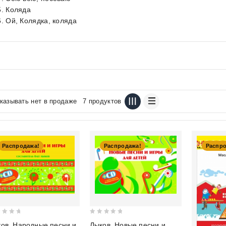
5. Коляда
6. Ой, Колядка, коляда
казывать нет в продаже
7 продуктов
Распродажа!
Распродажа!
Распр
0
ов. Народные песни и
Лыков. Новые песни и