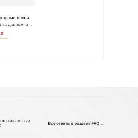
ародные песни
к за двором, за
Сборник песен
19
кст)
 Versand
и персональные
Все ответы в разделе FAQ →
?