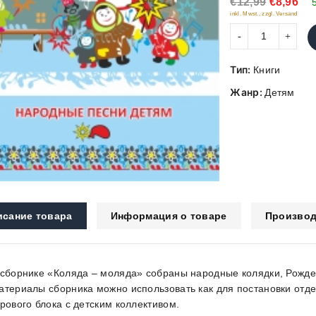
€12,99
€8,96
5
inkl. Mwst., zzgl. Versand
Тип:
Книги
Жанр:
Детям
исание товара
Информация о товаре
Производ
 сборнике «Коляда – моляда» собраны народные колядки, Рождес
атериалы сборника можно использовать как для постановки отде
грового блока с детским коллективом.