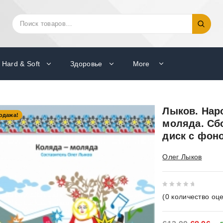
Искать:
Поиск
Hard & Soft
Здоровье
More
Лыков. Нар
одажа!
моляда. Сбо
диск с фон
Олег Лыков
0
(
0
количество оце
out
of