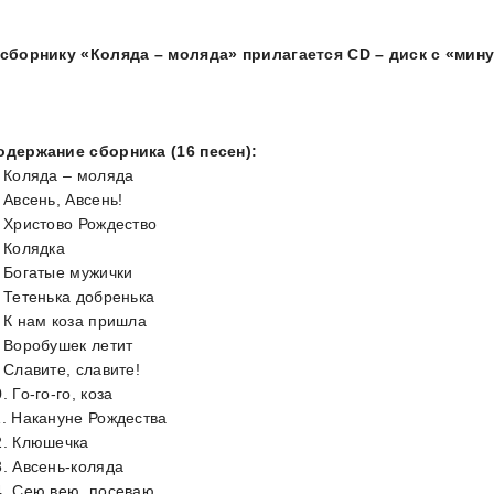
 сборнику «Коляда – моляда» прилагается CD – диск с «ми
одержание сборника (16 песен):
. Коляда – моляда
 Авсень, Авсень!
. Христово Рождество
. Колядка
. Богатые мужички
. Тетенька добренька
. К нам коза пришла
. Воробушек летит
. Славите, славите!
. Го-го-го, коза
1. Накануне Рождества
2. Клюшечка
3. Авсень-коляда
4. Сею вею, посеваю