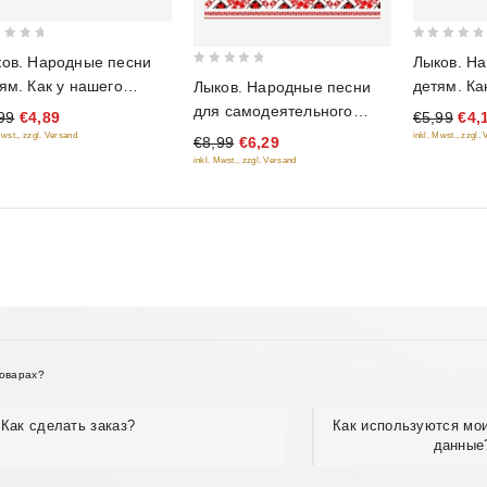
0
ов. Народные песни
Лыков. Н
out
0
ям. Как у нашего
детям. Ка
Лыков. Народные песни
of
out
апа. Сборник песен
двором. 
для самодеятельного
99
€4,89
€5,99
€4,
5
of
ты + текст)
(ноты + те
хорового коллектива.
Mwst., zzgl. Versand
inkl. Mwst., zzgl.
€8,99
€6,29
5
Сборник песен (ноты +
inkl. Mwst., zzgl. Versand
текст)
товарах?
Как сделать заказ?
Как используются мо
данные