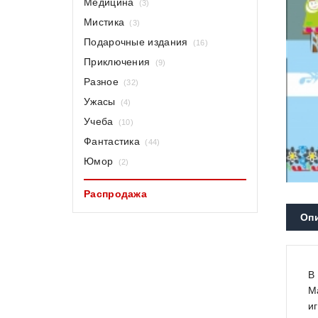
Медицина
(3)
Мистика
(3)
Подарочные издания
(16)
Приключения
(9)
Разное
(32)
Ужасы
(4)
Учеба
(10)
Фантастика
(44)
Юмор
(2)
Распродажа
Оп
В
М
и