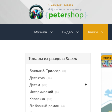
+49 5481 847429
Доставка по всему миру
Музыка
Видео
Книги
-31%
Распр
Товары из раздела
Книги
Боевик & Триллер
(3)
Детектив
(14)
Детям
(20)
Исторический
(6)
Классика
(18)
Любовный роман
(4)