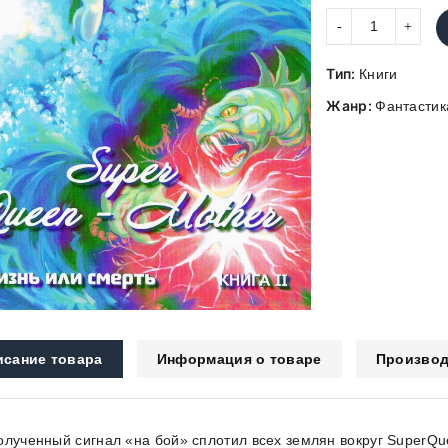
Тип:
Книги
Жанр:
Фантастик
исание товара
Информация о товаре
Производ
олученный сигнал «на бой» сплотил всех землян вокруг SuperQue