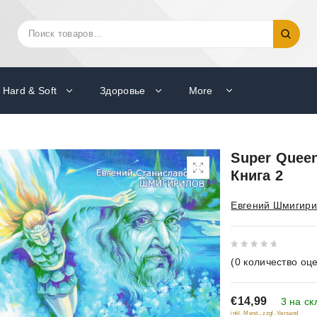
Искать:
Поиск
Hard & Soft
Здоровье
More
Super Queen
Книга 2
Евгений Шмигири
0
(
0
количество оце
out
of
€14,99
5
3 на ск
inkl. Mwst., zzgl. Versand