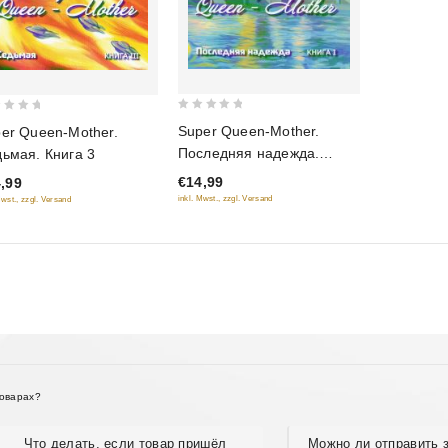
0
Super Queen-Mother.
er Queen-Mother.
out
Последняя надежда.
ьмая. Книга 3
of
Книга 1
€14,99
,99
5
inkl. Mwst., zzgl. Versand
Mwst., zzgl. Versand
товарах?
Что делать, если товар пришёл
Можно ли отправить з