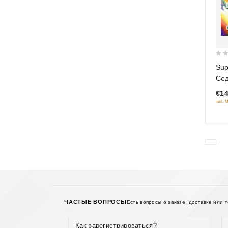
0
Sup
out
Сед
of
€14
5
inkl. 
ЧАСТЫЕ ВОПРОСЫ
Есть вопросы о заказе, доставке или 
Как зарегистрироваться?