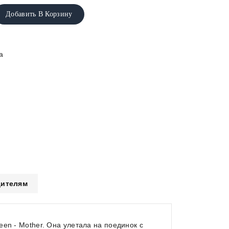
Добавить В Корзину
а
ителям
en - Mother. Она улетала на поединок с