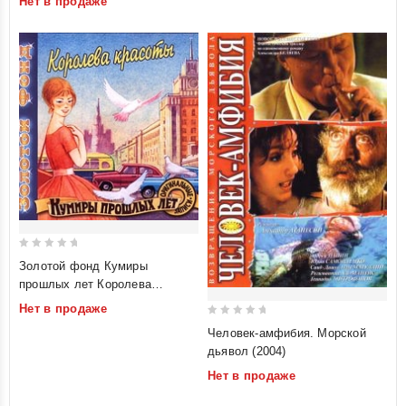
Нет в продаже
5
0
Золотой фонд Кумиры
out
прошлых лет Королева
of
красоты
Нет в продаже
5
0
Человек-амфибия. Морской
out
дьявол (2004)
of
Нет в продаже
5