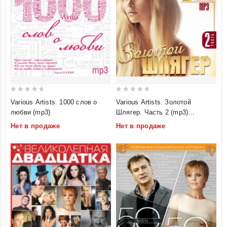
0
0
Various Artists. 1000 слов о
Various Artists. Золотой
out
out
любви (mp3)
Шлягер. Часть 2 (mp3)
of
of
(Любимые Песни Нашего
Нет в продаже
Нет в продаже
5
5
Времени)