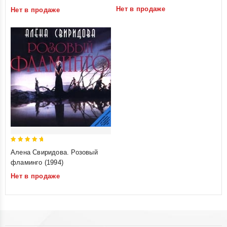
of
of
Collection. Volume 2)
Нет в продаже
Нет в продаже
5
5
5
Алена Свиридова. Розовый
out of 5
фламинго (1994)
Нет в продаже