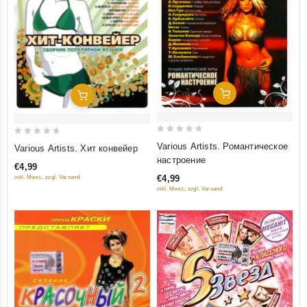
Добавить В Корзину
Добавить В Корзину
0
0
Various Artists. Романтическое
Various Artists. Хит конвейер
out
out
настроение
€4,99
of
of
€4,99
inkl. Mwst., zzgl. Versand
5
5
inkl. Mwst., zzgl. Versand