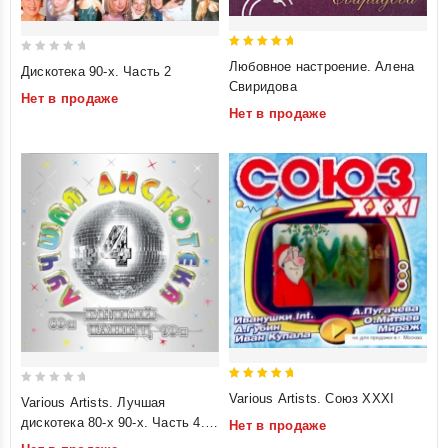
5
0
Любовное настроение. Алена
Дискотека 90-х. Часть 2
out of 5
out
Свиридова
Нет в продаже
of
Нет в продаже
5
5
0
Various Artists. Союз XXXI
Various Artists. Лучшая
out of 5
out
дискотека 80-х 90-х. Часть 4.
Нет в продаже
of
Белый танец