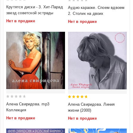
0
0
Крутятся диски - 3. Хит-Парад
Аудио караоке. Споем вдвоем
out
out
звезд советской эстрады
2. Столик на двоих
of
of
Нет в продаже
Нет в продаже
5
5
0
5
Алена Свиридова. mp3
Алена Свиридова. Линия
out
out of 5
Коллекция
жизни (2000)
of
Нет в продаже
Нет в продаже
5