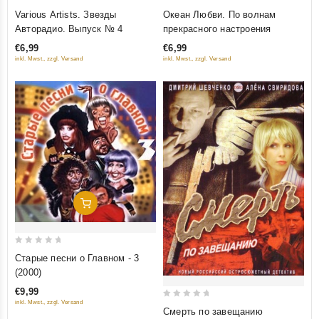
0
0
Various Artists. Звезды
Океан Любви. По волнам
out
out
Авторадио. Выпуск № 4
прекрасного настроения
of
of
€6,99
€6,99
5
5
inkl. Mwst., zzgl. Versand
inkl. Mwst., zzgl. Versand
Добавить В Корзину
0
Старые песни о Главном - 3
out
(2000)
of
€9,99
5
inkl. Mwst., zzgl. Versand
0
Смерть по завещанию
out