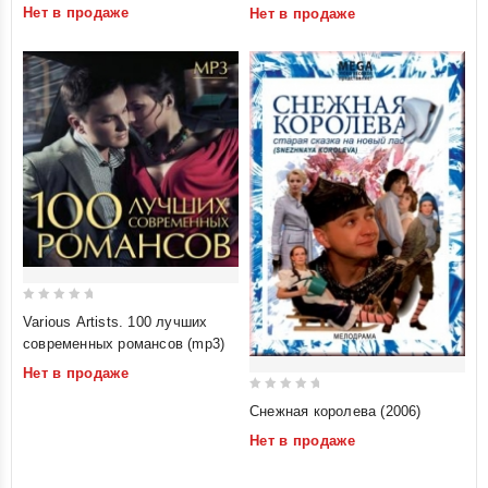
Времени)
Нет в продаже
Нет в продаже
5
5
0
Various Artists. 100 лучших
out
современных романсов (mp3)
of
Нет в продаже
5
0
Снежная королева (2006)
out
Нет в продаже
of
5