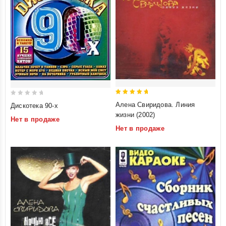
5
0
Алена Свиридова. Линия
Дискотека 90-х
out of 5
out
жизни (2002)
Нет в продаже
of
Нет в продаже
5