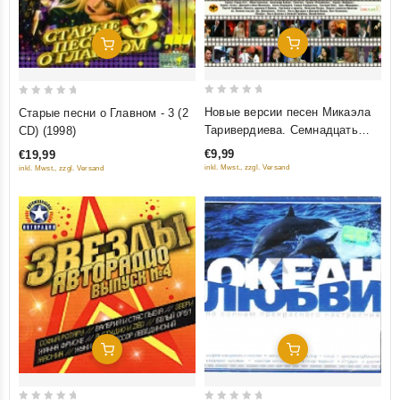
Добавить В Корзину
Добавить В Корзину
0
0
Новые версии песен Микаэла
Старые песни о Главном - 3 (2
out
out
Таривердиева. Семнадцать
CD) (1998)
of
of
мгновений судьбы
€9,99
€19,99
5
5
inkl. Mwst., zzgl. Versand
inkl. Mwst., zzgl. Versand
Добавить В Корзину
Добавить В Корзину