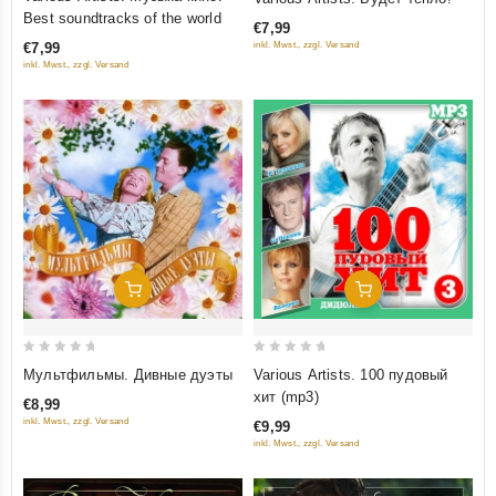
out
out
Best soundtracks of the world
€7,99
of
of
inkl. Mwst., zzgl. Versand
€7,99
5
5
inkl. Mwst., zzgl. Versand
Добавить В Корзину
Добавить В Корзину
0
0
Мультфильмы. Дивные дуэты
Various Artists. 100 пудовый
out
out
хит (mp3)
€8,99
of
of
inkl. Mwst., zzgl. Versand
€9,99
5
5
inkl. Mwst., zzgl. Versand