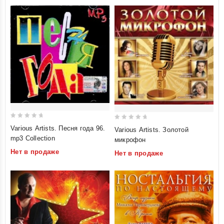
0
0
Various Artists. Песня года 96.
Various Artists. Золотой
out
out
mp3 Collection
микрофон
of
of
Нет в продаже
Нет в продаже
5
5