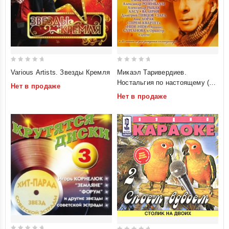
0
0
Various Artists. Звезды Кремля
Микаэл Таривердиев.
out
out
Ностальгия по настоящему (2
Нет в продаже
of
of
CD)
Нет в продаже
5
5