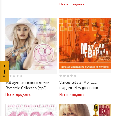
Нет в продаже
of
5
Жанры
0
0
Various artists. Молодая
100 лучших песен о любви.
out
out
гвардия. New generation
Romantic Collection (mp3)
of
of
Нет в продаже
Нет в продаже
5
5