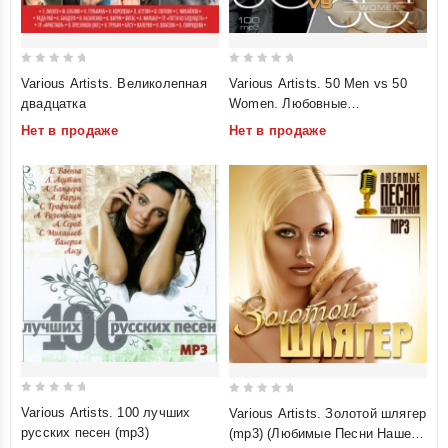
0
0
Various Artists. Великолепная
Various Artists. 50 Men vs 50
out
out
двадцатка
Women. Любовные
of
of
музыкальные истории (mp3)
Нет в продаже
Нет в продаже
5
5
0
0
Various Artists. 100 лучших
Various Artists. Золотой шлягер
out
out
русских песен (mp3)
(mp3) (Любимые Песни Нашего
of
of