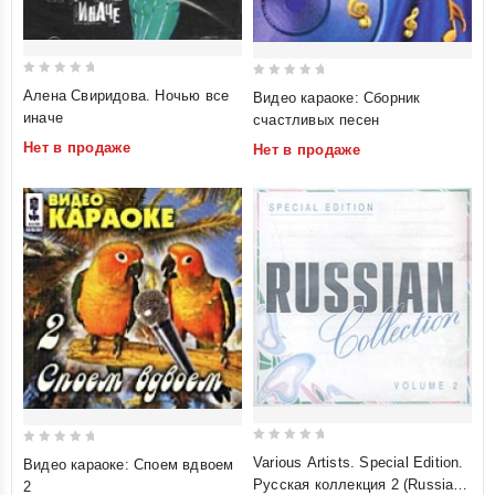
0
0
Алена Свиридова. Ночью все
Видео караоке: Сборник
out
out
иначе
счастливых песен
of
of
Нет в продаже
Нет в продаже
5
5
0
0
Various Artists. Special Edition.
Видео караоке: Споем вдвоем
out
out
Русская коллекция 2 (Russian
2