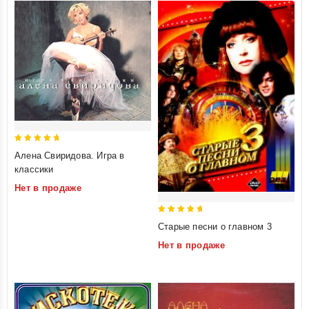
5
Алена Свиридова. Игра в
out of 5
классики
Нет в продаже
5
Старые песни о главном 3
out of 5
Нет в продаже