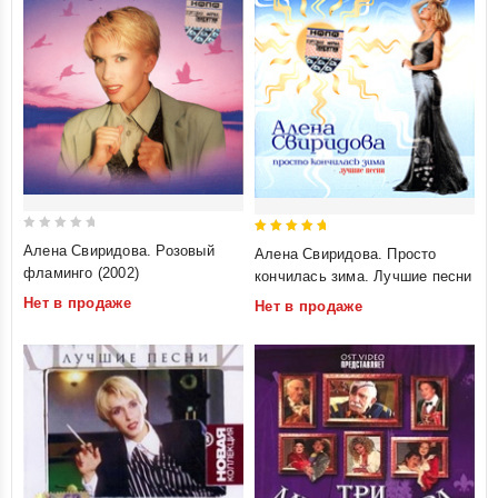
0
5
Алена Свиридова. Розовый
Алена Свиридова. Просто
out
out of 5
фламинго (2002)
кончилась зима. Лучшие песни
of
Нет в продаже
Нет в продаже
5