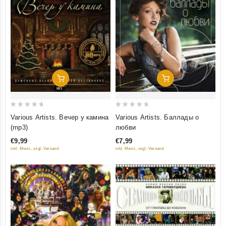
Добавить В Корзину
Добавить В Корзину
0
0
Various Artists. Вечер у камина
Various Artists. Баллады о
out
out
(mp3)
любви
of
of
€9,99
€7,99
5
5
inkl. Mwst., zzgl. Versand
inkl. Mwst., zzgl. Versand