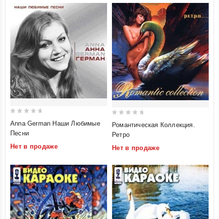
0
0
Anna German Наши Любимые
Романтическая Коллекция.
out
out
Песни
Ретро
of
of
Нет в продаже
Нет в продаже
5
5