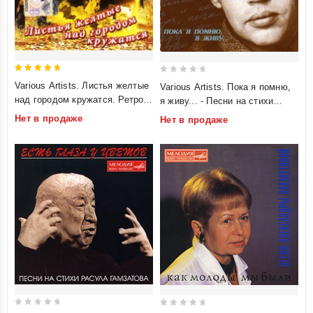
5
0
Various Artists. Листья желтые
Various Artists. Пока я помню,
out of 5
out
над городом кружатся. Ретро-
я живу... - Песни на стихи
of
дуэты
Роберта Рождественского
Нет в продаже
Нет в продаже
5
0
0