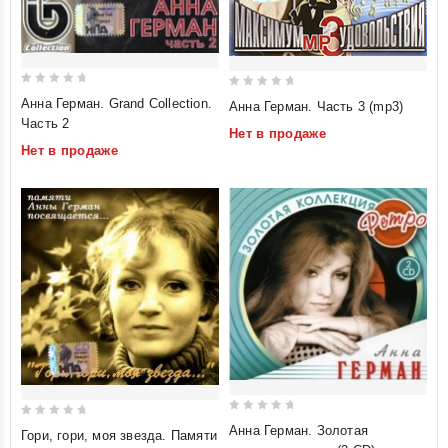
0
0
Анна Герман. Grand Collection.
Анна Герман. Часть 3 (mp3)
out
out
Часть 2
Нет в продаже
of
of
Нет в продаже
5
5
0
0
Анна Герман. Золотая
Гори, гори, моя звезда. Памяти
out
out