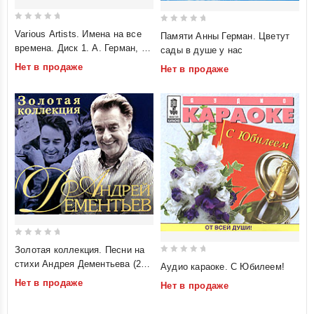
0
0
Various Artists. Имена на все
Памяти Анны Герман. Цветут
out
out
времена. Диск 1. А. Герман, Г.
сады в душе у нас
of
of
Ненашева, Г. Отс, М. Кодряну.
Нет в продаже
Нет в продаже
5
5
mp3 Коллекция
0
Золотая коллекция. Песни на
out
0
стихи Андрея Дементьева (2
Аудио караоке. С Юбилеем!
of
out
CD)
Нет в продаже
Нет в продаже
5
of
5