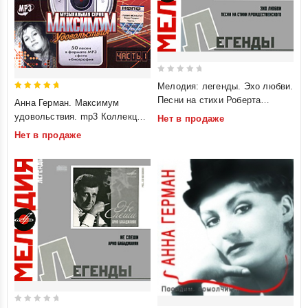
0
Мелодия: легенды. Эхо любви.
out
5
Песни на стихи Роберта
Анна Герман. Максимум
of
out of 5
Рождественского
удовольствия. mp3 Коллекция.
Нет в продаже
5
Часть 1
Нет в продаже