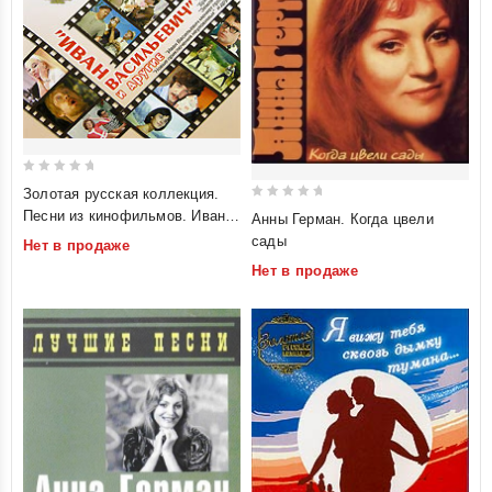
0
Золотая русская коллекция.
out
0
Песни из кинофильмов. Иван
Анны Герман. Когда цвели
of
out
Васильевич и другие
сады
Нет в продаже
5
of
Нет в продаже
5