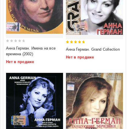
0
5
Анна Герман. Имена на все
Анна Герман. Grand Collection
out
out of 5
времена (2002)
Нет в продаже
of
Нет в продаже
5