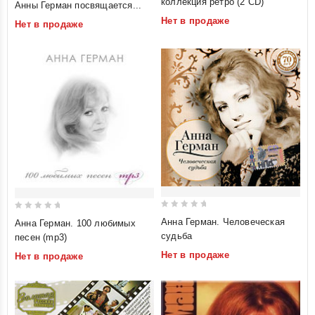
коллекция ретро (2 CD)
Анны Герман посвящается...
of
of
Нет в продаже
Нет в продаже
5
5
0
0
Анна Герман. Человеческая
Анна Герман. 100 любимых
out
out
судьба
песен (mp3)
of
of
Нет в продаже
Нет в продаже
5
5