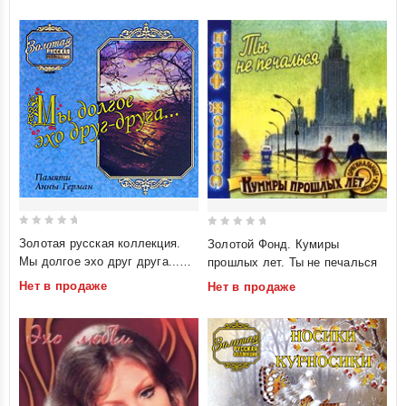
0
0
Золотая русская коллекция.
Золотой Фонд. Кумиры
out
out
Мы долгое эхо друг друга...
прошлых лет. Ты не печалься
of
of
Памяти Анны Герман
Нет в продаже
Нет в продаже
5
5