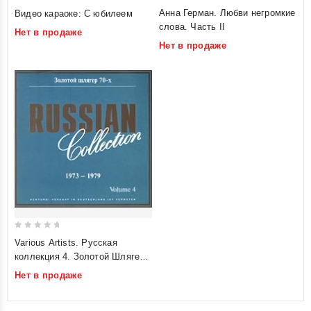
0
0
Анна Герман. Любви негромкие
Видео караоке: С юбилеем
out
out
слова. Часть II
Нет в продаже
of
of
Нет в продаже
5
5
0
Various Artists. Русская
out
коллекция 4. Золотой Шлягер
of
70-х. 1973-1979 (Russian
Нет в продаже
5
Collection. Volume 4)