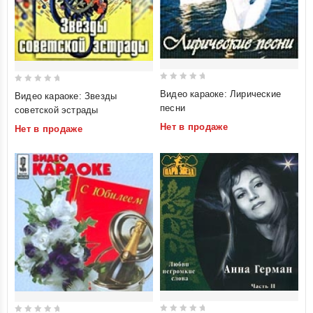
0
0
Видео караоке: Лирические
Видео караоке: Звезды
out
out
песни
советской эстрады
of
of
Нет в продаже
Нет в продаже
5
5