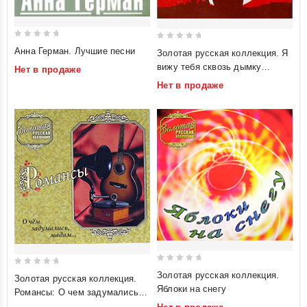
0
0
Анна Герман. Лучшие песни
Золотая русская коллекция. Я
out
out
вижу тебя сквозь дымку
Нет в продаже
of
of
тумана... Песни Игоря
Нет в продаже
5
5
Якушенко
0
0
Золотая русская коллекция.
Золотая русская коллекция.
out
out
Яблоки на снегу
Романсы: О чем задумались,
of
of
мадам...