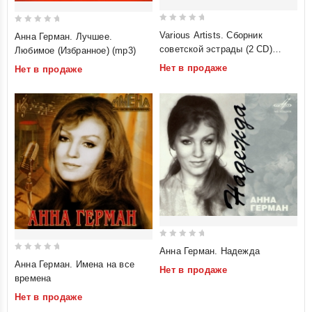
0
0
Various Artists. Сборник
Анна Герман. Лучшее.
out
out
советской эстрады (2 CD)
Любимое (Избранное) (mp3)
of
of
(mp3)
Нет в продаже
Нет в продаже
5
5
0
Анна Герман. Надежда
0
out
Анна Герман. Имена на все
Нет в продаже
out
of
времена
of
5
Нет в продаже
5