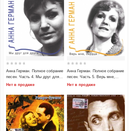
0
0
Анна Герман. Полное собрание
Анна Герман. Полное собрание
out
out
песен. Часть 4. Мы друг для
песен. Часть 5. Верь мне,
of
of
друга
сердце
Нет в продаже
Нет в продаже
5
5