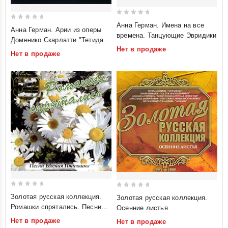
0
Анна Герман. Имена на все
0
Анна Герман. Арии из оперы
out
времена. Танцующие Эвридики
out
Доменико Скарлатти "Тетида
of
of
Нет в продаже
на острове Скирос"
5
Нет в продаже
5
0
0
Золотая русская коллекция.
Золотая русская коллекция.
out
out
Ромашки спрятались. Песни
Осенние листья
of
of
Евгения Птичкина
Нет в продаже
Нет в продаже
5
5