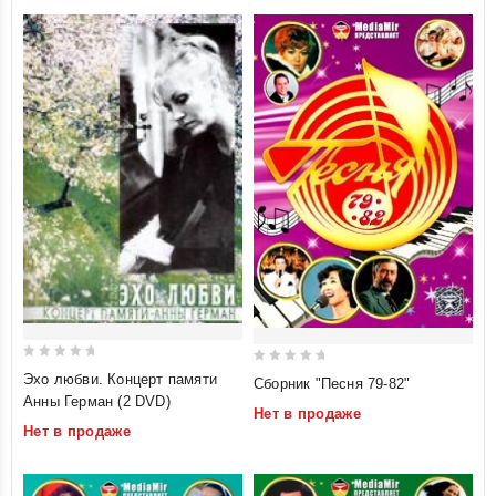
0
0
Эхо любви. Концерт памяти
Сборник "Песня 79-82"
out
out
Анны Герман (2 DVD)
Нет в продаже
of
of
Нет в продаже
5
5