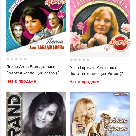
0
0
Песни Арно Бабаджаняна.
Анна Герман. Романтика.
out
out
Золотая коллекция ретро (2
Золотая коллекция Ретро (2
of
of
CD)
CD)
Нет в продаже
Нет в продаже
5
5