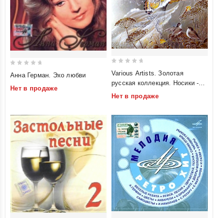
0
0
Various Artists. Золотая
Анна Герман. Эхо любви
out
out
русская коллекция. Носики -
Нет в продаже
of
of
курносики
Нет в продаже
5
5