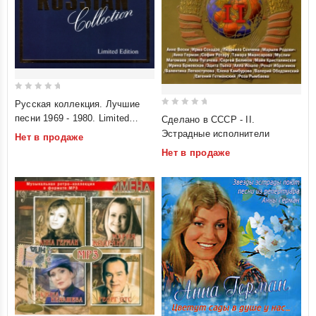
0
Русская коллекция. Лучшие
out
0
песни 1969 - 1980. Limited
Сделано в СССР - II.
of
out
Edition (2 CD) (Blue)
Эстрадные исполнители
Нет в продаже
5
of
Нет в продаже
5