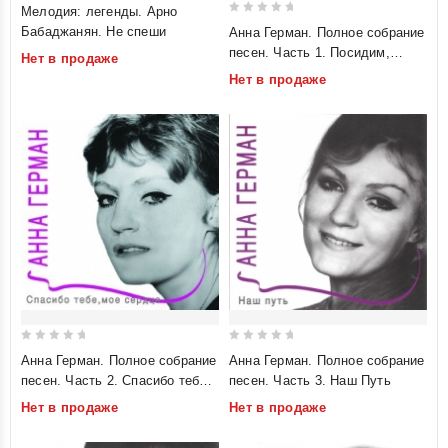
0
Мелодия: легенды. Арно
0
out
Бабаджанян. Не спеши
Анна Герман. Полное собрание
out
of
песен. Часть 1. Посидим,
Нет в продаже
of
5
помолчим
Нет в продаже
5
0
0
Анна Герман. Полное собрание
Анна Герман. Полное собрание
out
out
песен. Часть 2. Спасибо тебе,
песен. Часть 3. Наш Путь
of
of
мое сердце
Нет в продаже
Нет в продаже
5
5