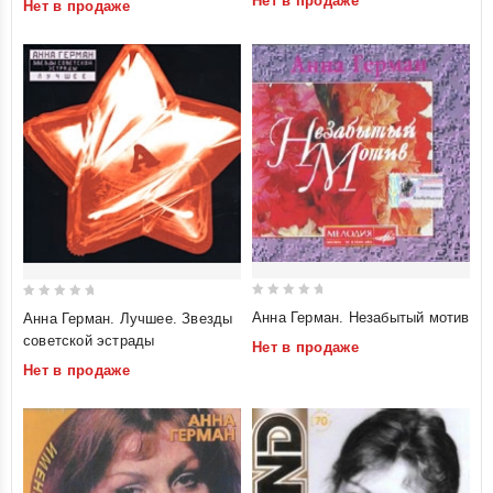
Нет в продаже
Нет в продаже
5
5
0
0
Анна Герман. Незабытый мотив
Анна Герман. Лучшее. Звезды
out
out
советской эстрады
Нет в продаже
of
of
Нет в продаже
5
5