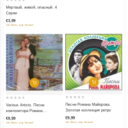
0
Мертвый, живой, опасный. 4
out
Серии
of
€3,99
5
inkl. Mwst., zzgl. Versand
Добавить В Корзину
Добавить В Корзину
0
0
Песни Романа Майорова.
Various Artists. Песни
out
out
Золотая коллекция ретро
композитора Романа
of
of
Майорова. С любимой
€9,99
€9,99
5
5
наедине...
inkl. Mwst., zzgl. Versand
inkl. Mwst., zzgl. Versand