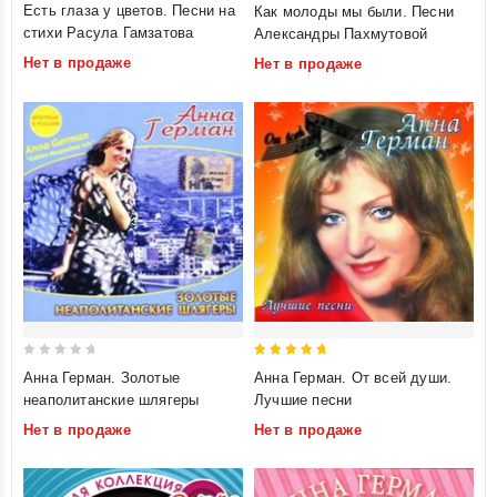
Есть глаза у цветов. Песни на
Как молоды мы были. Песни
out
out
стихи Расула Гамзатова
Александры Пахмутовой
of
of
Нет в продаже
Нет в продаже
5
5
0
5
Анна Герман. Золотые
Анна Герман. От всей души.
out
out of 5
неаполитанские шлягеры
Лучшие песни
of
Нет в продаже
Нет в продаже
5