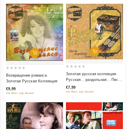
Добавить В Корзину
Добавить В Корзину
0
0
Золотая русская коллекция.
Возвращение романса.
out
out
Русская... раздольная... Песни
Золотая Русская Коллекция
of
of
народной души
€7,99
€9,99
5
5
inkl. Mwst., zzgl. Versand
inkl. Mwst., zzgl. Versand