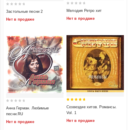
0
0
Мелодия Ретро хит
Застольные песни 2
out
out
Нет в продаже
Нет в продаже
of
of
5
5
5
0
Созвездие хитов. Романсы.
Анна Герман. Любимые
out of 5
out
Vol. 1
песни.RU
of
Нет в продаже
Нет в продаже
5