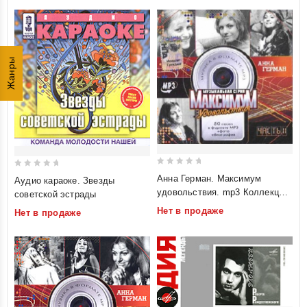
Жанры
0
0
Анна Герман. Максимум
Аудио караоке. Звезды
out
out
удовольствия. mp3 Коллекция.
советской эстрады
of
of
Часть 2
Нет в продаже
Нет в продаже
5
5