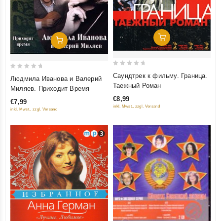
Добавить В Корзину
Добавить В Корзину
0
0
Саундтрек к фильму. Граница.
Людмила Иванова и Валерий
out
out
Таежный Роман
Миляев. Приходит Время
of
of
€8,99
€7,99
5
5
inkl. Mwst., zzgl. Versand
inkl. Mwst., zzgl. Versand