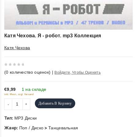
Катя Чехова. Я - робот. mp3 Коллекция
Катя Чехова
0
(
0
количество оценок)
|
Войдите, Чтобы Оценить
out
of
5
€9,99
1 на складе
inkl. Mwst., zzgl. Versand
Добавить В Корзину
Тип:
MP3 Диски
Жанр:
>
Поп / Диско
Танцевальная