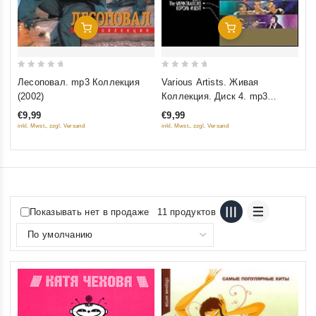
Добавить В Корзину
Добавить В Корзину
0
0
Лесоповал. mp3 Коллекция
Various Artists. Живая
out
out
(2002)
Коллекция. Диск 4. mp3
of
of
Коллекция
€9,99
€9,99
5
5
inkl. Mwst., zzgl. Versand
inkl. Mwst., zzgl. Versand
Показывать нет в продаже
11 продуктов