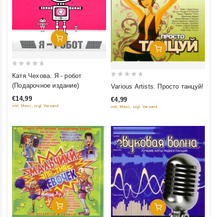
Добавить В Корзину
Добавить В Корзину
0
Катя Чехова. Я - робот
out
0
(Подарочное издание)
Various Artists. Просто танцуй!
of
out
€14,99
€4,99
5
of
inkl. Mwst., zzgl. Versand
inkl. Mwst., zzgl. Versand
5
Добавить В Корзину
Добавить В Корзину