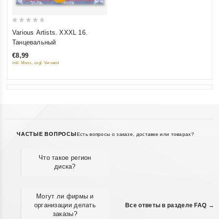
0
Various Artists. XXXL 16.
out
Танцевальный
of
€8,99
5
inkl. Mwst., zzgl. Versand
ЧАСТЫЕ ВОПРОСЫ
Есть вопросы о заказе, доставке или товарах?
Что такое регион
диска?
Могут ли фирмы и
организации делать
Все ответы в разделе FAQ →
заказы?