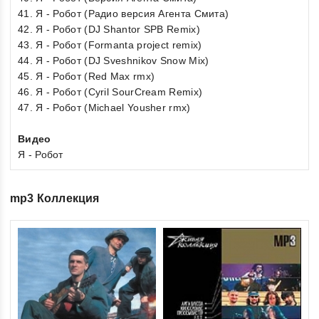
41. Я - Робот (Радио версия Агента Смита)
42. Я - Робот (DJ Shantor SPB Remix)
43. Я - Робот (Formanta project remix)
44. Я - Робот (DJ Sveshnikov Snow Mix)
45. Я - Робот (Red Max rmx)
46. Я - Робот (Cyril SourCream Remix)
47. Я - Робот (Michael Yousher rmx)
Видео
Я - Робот
mp3 Коллекция
0
Зв
ou
Ди
of
€1
5
inkl