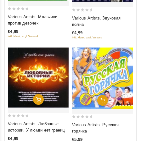
0
0
Various Artists. Мальчики
Various Artists. Звуковая
out
out
против девочек
волна
of
of
€4,99
€4,99
5
5
inkl. Mwst., zzgl. Versand
inkl. Mwst., zzgl. Versand
Добавить В Корзину
Добавить В Корзину
0
0
Various Artists. Любовные
Various Artists. Русская
out
out
истории. У любви нет границ
горячка
of
of
€4,99
€5,99
5