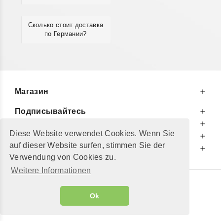
Сколько стоит доставка
по Германии?
Магазин
Подписывайтесь
К Вашим Услугам
Diese Website verwendet Cookies. Wenn Sie
Информируем Вас
auf dieser Website surfen, stimmen Sie der
Дополнительно
Verwendung von Cookies zu.
Weitere Informationen
© 2002 - 2026
"Petershop GmbH"
|
Ok
Alle Preise inkl. MwSt. und zzgl.
Versandkosten
GeToTickets.com
| build#3.12.37