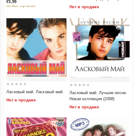
€5,99
of
of
(mp3)
Нет в продаже
inkl. Mwst., zzgl. Versand
5
5
0
0
Ласковый май. Ласковый май
Ласковый май. Лучшие песни.
out
out
Новая коллекция (2008)
Нет в продаже
of
of
Нет в продаже
5
5