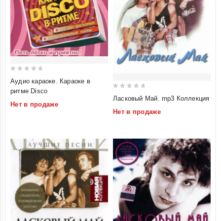
0
Аудио караоке. Караоке в
out
ритме Disco
0
of
Ласковый Май. mp3 Коллекция
Нет в продаже
out
5
Нет в продаже
of
5