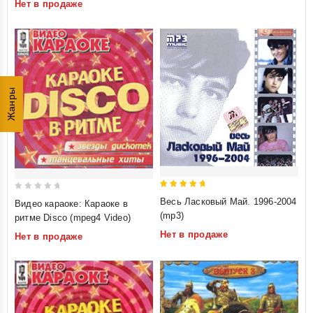
Нет в продаже
5
5
Жанры
5
0
Весь Ласковый Май. 1996-2004
Видео караоке: Караоке в
out of 5
out
(mp3)
ритме Disco (mpeg4 Video)
of
Нет в продаже
Нет в продаже
5