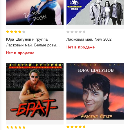
4
0
Юра Шатунов и группа
Ласковый май. New 2002
out of
out
Ласковый май. Белые розы
Нет в продаже
5
of
(2000)
Нет в продаже
5