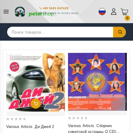
+49 5481 847429
Доставка по всему миру
0
Искать:
Добавить В Корзину
0
0
Various Artists. Сборник
Various Artists. Ди Джей 2
out
out
советской эстрады (2 CD)