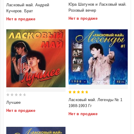
5
5
Юра Шатунов и Ласковый май.
Ласковый май. Андрей
out of 5
out of 5
Розовый вечер
Кучеров. Брат
Нет в продаже
Нет в продаже
5
Ласковый май. Легенды № 1
0
Лучшее
out of 5
1988-1993 Гг
out
Нет в продаже
of
Нет в продаже
5