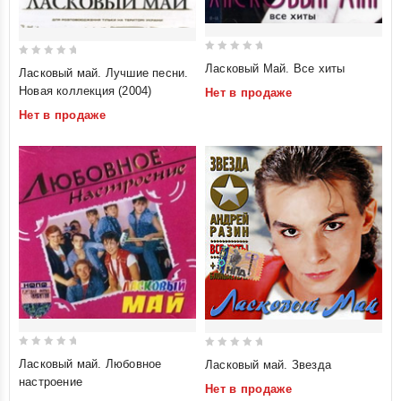
0
0
Ласковый Май. Все хиты
Ласковый май. Лучшие песни.
out
out
Новая коллекция (2004)
Нет в продаже
of
of
Нет в продаже
5
5
0
0
Ласковый май. Любовное
Ласковый май. Звезда
out
out
настроение
Нет в продаже
of
of