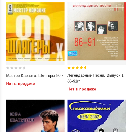
5
0
Легендарные Песни. Выпуск 1.
Мастер Караоке: Шлягеры 80-х
out of 5
out
86-91гг
Нет в продаже
of
Нет в продаже
5