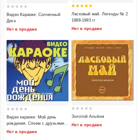
5
0
Ласковый май. Легенды № 2
Видео Караоке: Солнечный
out of 5
out
1988-1993 гг.
Диск
of
Нет в продаже
Нет в продаже
5
0
0
Золотой Альбом
Видео караоке: Мой день
out
out
рождения. Споем с друзьями
Нет в продаже
of
of
за столом
Нет в продаже
5
5