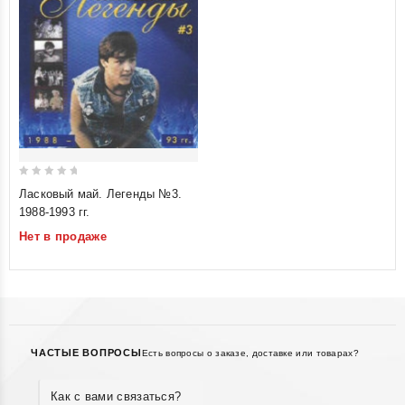
0
Ласковый май. Легенды №3.
out
1988-1993 гг.
of
Нет в продаже
5
ЧАСТЫЕ ВОПРОСЫ
Есть вопросы о заказе, доставке или товарах?
Как с вами связаться?