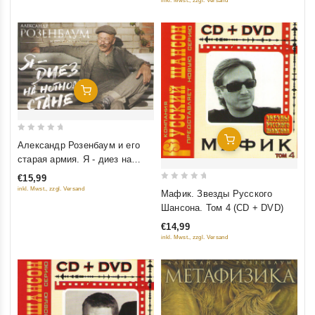
inkl. Mwst., zzgl. Versand
Добавить В Корзину
0
Добавить В Корзину
Александр Розенбаум и его
out
старая армия. Я - диез на
of
нотном стане. Юбилейный
€15,99
5
концерт
0
inkl. Mwst., zzgl. Versand
Мафик. Звезды Русского
out
Шансона. Том 4 (CD + DVD)
of
€14,99
5
inkl. Mwst., zzgl. Versand