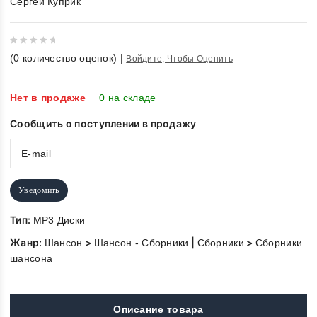
Сергей Куприк
0
(
0
количество оценок)
|
Войдите, Чтобы Оценить
out
of
5
Нет в продаже
0 на складе
Сообщить о поступлении в продажу
Уведомить
Тип:
MP3 Диски
Жанр:
>
|
>
Шансон
Шансон - Сборники
Сборники
Сборники
шансона
Описание товара