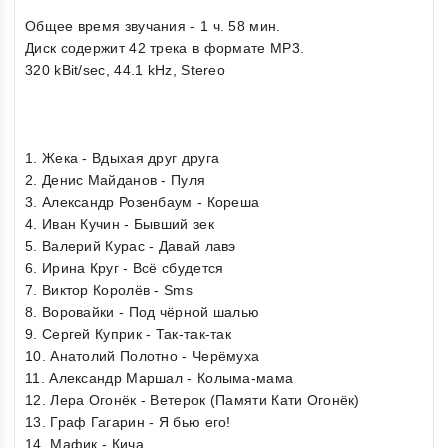
Общее время звучания - 1 ч. 58 мин.
Диск содержит 42 трека в формате MP3.
320 kBit/sec, 44.1 kHz, Stereo
1. Жека - Вдыхая друг друга
2. Денис Майданов - Пуля
3. Александр Розенбаум - Кореша
4. Иван Кучин - Бывший зек
5. Валерий Курас - Давай лавэ
6. Ирина Круг - Всё сбудется
7. Виктор Королёв - Sms
8. Воровайки - Под чёрной шалью
9. Сергей Куприк - Так-так-так
10. Анатолий Полотно - Черёмуха
11. Александр Маршал - Колыма-мама
12. Лера Огонёк - Ветерок (Памяти Кати Огонёк)
13. Граф Гагарин - Я бью его!
14. Мафик - Кича