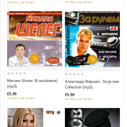
inkl. Mwst., zzgl. Versand
inkl. Mwst., zzgl. Versand
Добавить В Корзину
Добавить В Корзину
0
0
Михаил Шелег (8 альбомов)
Александр Маршал. За рулем
out
out
(mp3)
Collection (mp3)
of
of
€5,99
€5,99
5
5
inkl. Mwst., zzgl. Versand
inkl. Mwst., zzgl. Versand