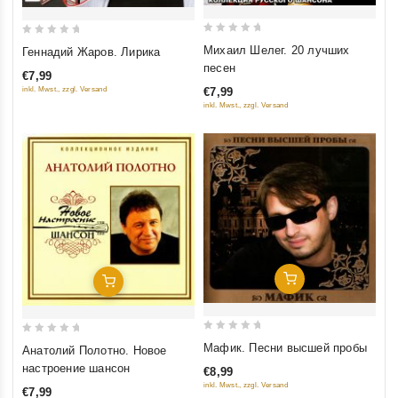
0
0
Михаил Шелег. 20 лучших
Геннадий Жаров. Лирика
out
out
песен
€7,99
of
of
inkl. Mwst., zzgl. Versand
€7,99
5
5
inkl. Mwst., zzgl. Versand
Добавить В Корзину
Добавить В Корзину
0
0
Мафик. Песни высшей пробы
Анатолий Полотно. Новое
out
out
настроение шансон
€8,99
of
of
inkl. Mwst., zzgl. Versand
€7,99
5
5