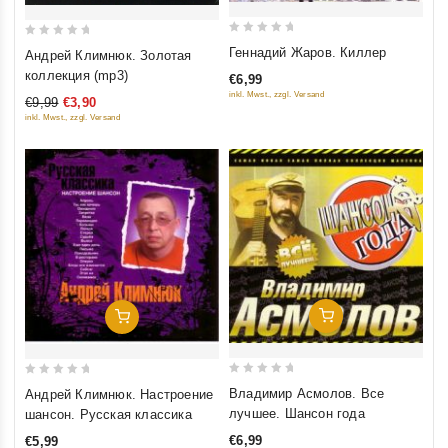
0
0
Геннадий Жаров. Киллер
Андрей Климнюк. Золотая
out
out
коллекция (mp3)
€6,99
of
of
inkl. Mwst., zzgl. Versand
€9,99
€3,90
5
5
inkl. Mwst., zzgl. Versand
Добавить В Корзину
Добавить В Корзину
0
0
Владимир Асмолов. Все
Андрей Климнюк. Настроение
out
out
лучшее. Шансон года
шансон. Русская классика
of
of
€6,99
€5,99
5
5