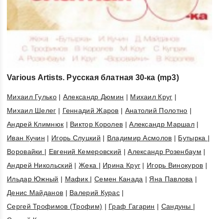
Various Artists. Русская блатная 30-ка (mp3)
Михаил Гулько
|
Александр Дюмин
|
Михаил Круг
|
Михаил Шелег
|
Геннадий Жаров
|
Анатолий Полотно
|
Андрей Климнюк
|
Виктор Королев
|
Александр Маршал
|
Иван Кучин
|
Игорь Слуцкий
|
Владимир Асмолов
|
Бутырка
|
Воровайки
|
Евгений Кемеровский
|
Александр Розенбаум
|
Андрей Никольский
|
Жека
|
Ирина Круг
|
Игорь Винокуров
|
Ильдар Южный
|
Мафик
|
Семен Канада
|
Яна Павлова
|
Денис Майданов
|
Валерий Курас
|
Сергей Трофимов (Трофим)
|
Граф Гагарин
|
Сандуны
|