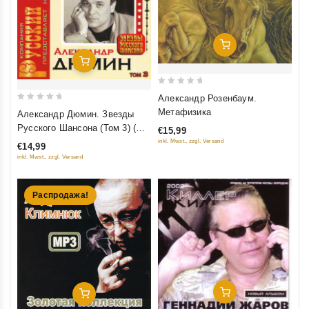
Добавить В Корзину
Добавить В Корзину
0
Александр Розенбаум.
out
0
Метафизика
Александр Дюмин. Звезды
of
out
Русского Шансона (Том 3) (CD
€15,99
5
of
+ DVD)
inkl. Mwst., zzgl. Versand
€14,99
5
inkl. Mwst., zzgl. Versand
Распродажа!
Добавить В Корзину
Добавить В Корзину