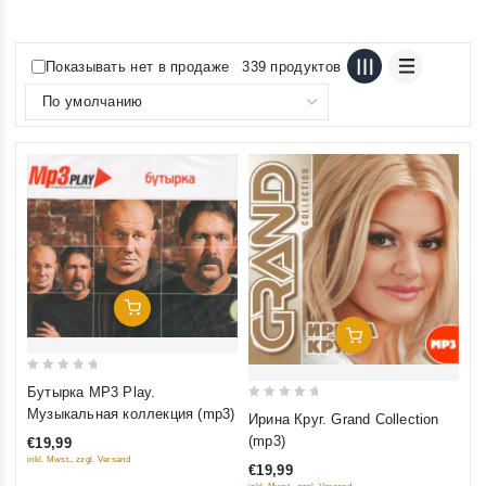
Показывать нет в продаже
339 продуктов
Добавить В Корзину
Добавить В Корзину
0
Бутырка MP3 Play.
out
0
Музыкальная коллекция (mp3)
Ирина Круг. Grand Collection
of
out
(mp3)
€19,99
5
of
inkl. Mwst., zzgl. Versand
€19,99
5