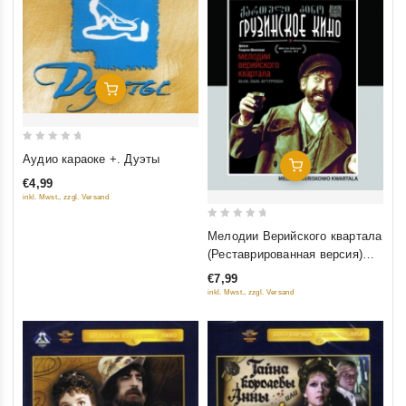
Добавить В Корзину
0
Аудио караоке +. Дуэты
Добавить В Корзину
out
€4,99
of
inkl. Mwst., zzgl. Versand
5
0
Мелодии Верийского квартала
out
(Реставрированная версия)
of
(Diamant)
€7,99
5
inkl. Mwst., zzgl. Versand