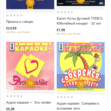
Добавить В Корзину
0
Балет Аллы Духовой TODES:
0
out
Пришла и говорю
Юбилейный концерт - 10 лет
out
of
€14,99
€7,99
of
5
inkl. Mwst., zzgl. Versand
inkl. Mwst., zzgl. Versand
5
Добавить В Корзину
Добавить В Корзину
0
0
Аудио караоке +: Эхо любви
Аудио караоке: Соберемся,
out
out
вспомним лето
€5,99
of