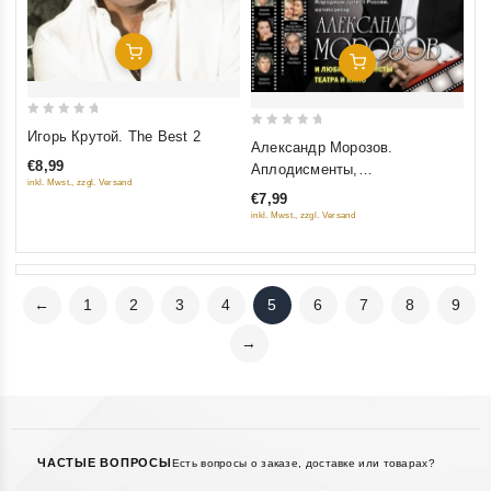
Добавить В Корзину
Добавить В Корзину
0
Игорь Крутой. The Best 2
0
Александр Морозов.
out
out
€8,99
Аплодисменты,
of
of
inkl. Mwst., zzgl. Versand
аплодисменты…
5
€7,99
5
inkl. Mwst., zzgl. Versand
←
1
2
3
4
5
6
7
8
9
→
ЧАСТЫЕ ВОПРОСЫ
Есть вопросы о заказе, доставке или товарах?