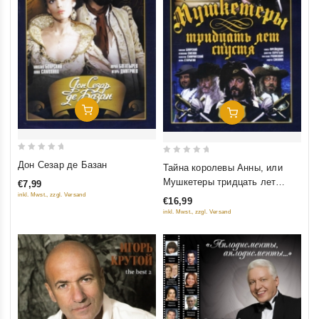
Добавить В Корзину
Добавить В Корзину
0
0
Дон Сезар де Базан
Тайна королевы Анны, или
out
out
Мушкетеры тридцать лет
€7,99
of
of
спустя
inkl. Mwst., zzgl. Versand
€16,99
5
5
inkl. Mwst., zzgl. Versand