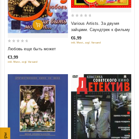
0
Various Artists. За двумя
Добавить В Корзину
out
зайцами. Саундтрек к фильму
of
€6,99
5
inkl. Mwst., zzgl. Versand
0
Любовь еще быть может
out
€3,99
of
inkl. Mwst., zzgl. Versand
5