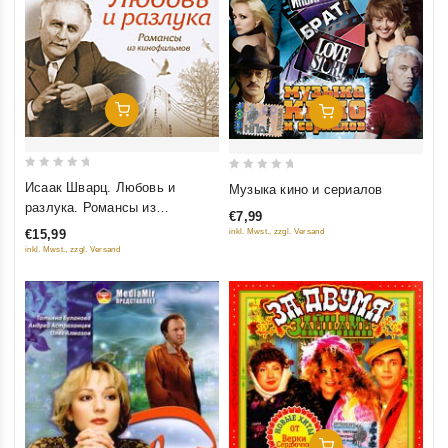
Добавить В Корзину
Добавить В Корзину
0
0
Исаак Шварц. Любовь и
Музыка кино и сериалов
out
out
разлука. Романсы из
€7,99
of
of
кинофильмов
inkl. Mwst., zzgl. Versand
€15,99
5
5
inkl. Mwst., zzgl. Versand
Добавить В Корзину