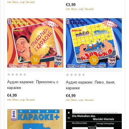
of
inkl. Mwst., zzgl. Versand
€3,99
5
5
inkl. Mwst., zzgl. Versand
Добавить В Корзину
Добавить В Корзину
0
0
Аудио караоке: Приколись с
Аудио караоке: Пиво, баня,
out
out
караоке
караоке
of
of
€4,99
€4,99
5
5
inkl. Mwst., zzgl. Versand
inkl. Mwst., zzgl. Versand