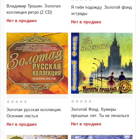
5
0
Владимир Трошин. Золотая
Я тебя подожду. Золотой фонд
out of 5
out
коллекция ретро (2 CD)
эстрады
of
Нет в продаже
Нет в продаже
5
0
0
Золотой Фонд. Кумиры
Золотая русская коллекция.
out
out
прошлых лет. Ты не печалься
Осенние листья
of
of
Нет в продаже
Нет в продаже
5
5