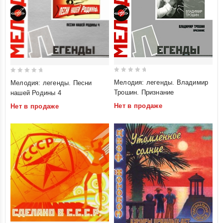
0
0
Мелодия: легенды. Владимир
Мелодия: легенды. Песни
out
out
Трошин. Признание
нашей Родины 4
of
of
Нет в продаже
Нет в продаже
5
5