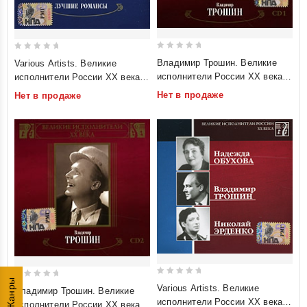
0
0
Владимир Трошин. Великие
Various Artists. Великие
out
out
исполнители России XX века.
исполнители России XX века.
of
of
CD 1 (mp3)
CD 1. Лучшие произведения.
Нет в продаже
Нет в продаже
5
5
mp3 Коллекция
Жанры
0
0
Various Artists. Великие
Владимир Трошин. Великие
out
out
исполнители России XX века.
исполнители России XX века.