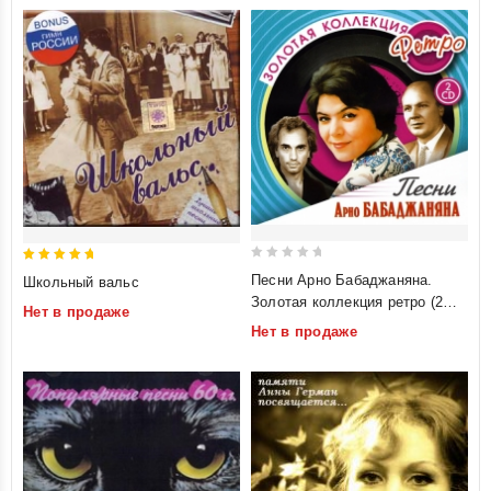
0
5
Песни Арно Бабаджаняна.
Школьный вальс
out
out of 5
Золотая коллекция ретро (2
Нет в продаже
of
CD)
Нет в продаже
5