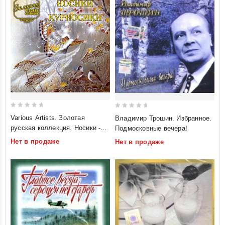
0
0
Various Artists. Золотая
Владимир Трошин. Избранное.
out
out
русская коллекция. Носики -
Подмосковные вечера!
of
of
курносики
Нет в продаже
Нет в продаже
5
5