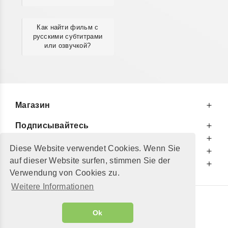
Как найти фильм с
русскими субтитрами
или озвучкой?
Магазин
Подписывайтесь
К Вашим Услугам
Diese Website verwendet Cookies. Wenn Sie
Информируем Вас
auf dieser Website surfen, stimmen Sie der
Дополнительно
Verwendung von Cookies zu.
Weitere Informationen
© 2002 - 2026
"Petershop GmbH"
|
Ok
Alle Preise inkl. MwSt. und zzgl.
Versandkosten
GeToTickets.com
| build#3.12.37