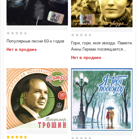
0
0
Популярные песни 60-х годов
Гори, гори, моя звезда. Памяти
out
out
Анны Герман посвящается...
Нет в продаже
of
of
Нет в продаже
5
5