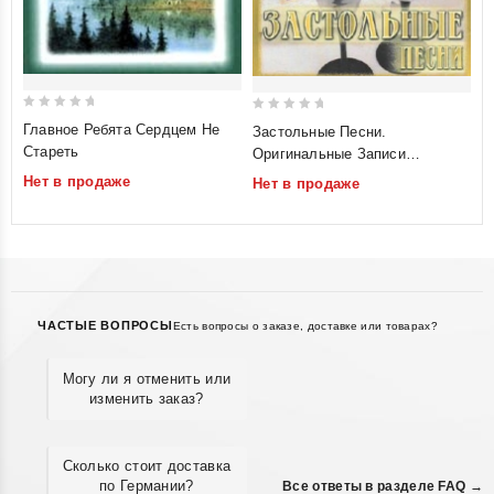
0
0
Главное Ребята Сердцем Не
Застольные Песни.
out
out
Стареть
Оригинальные Записи
of
of
Прошлых Лет
Нет в продаже
Нет в продаже
5
5
ЧАСТЫЕ ВОПРОСЫ
Есть вопросы о заказе, доставке или товарах?
Могу ли я отменить или
изменить заказ?
Сколько стоит доставка
по Германии?
Все ответы в разделе FAQ →