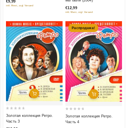
мы были (2004)
€9,99
of
of
inkl. Mwst., zzgl. Versand
€12,99
5
5
inkl. Mwst., zzgl. Versand
Распродажа!
Добавить В Корзину
Добавить В Корзину
0
0
Золотая коллекция Ретро.
Золотая коллекция Ретро.
out
out
Часть 3
Часть 4
of
of