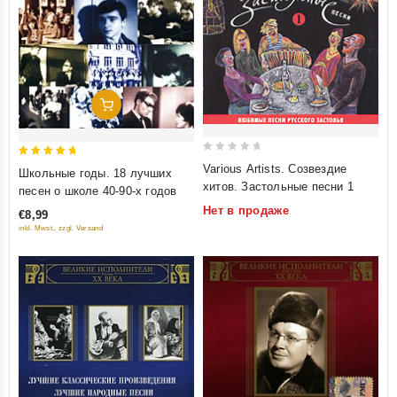
Добавить В Корзину
0
5
Various Artists. Созвездие
Школьные годы. 18 лучших
out
out of 5
хитов. Застольные песни 1
песен о школе 40-90-х годов
of
Нет в продаже
€8,99
5
inkl. Mwst., zzgl. Versand