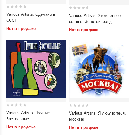
0
0
Various Artists. Сделано в
Various Artists. Утомленное
out
out
СССР
солнце. Золотой фонд.
of
of
Кумиры прошлых лет
Нет в продаже
Нет в продаже
5
5
0
0
Various Artists. Лучшие
Various Artists. Я люблю тебя,
out
out
Застольные
Москва!
of
of
Нет в продаже
Нет в продаже
5
5