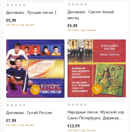
0
0
Дилижанс. Светит белый
Дилижанс. Лучшие песни 1
out
out
месяц
€5,99
of
of
€5,99
inkl. Mwst., zzgl. Versand
5
5
inkl. Mwst., zzgl. Versand
Добавить В Корзину
Добавить В Корзину
0
0
Народные песни. Мужской хор
Дилижанс. Гуляй Россия
out
out
Санкт-Петербурга. Дирижер
€7,99
of
of
Вадим Афанасьев
inkl. Mwst., zzgl. Versand
€12,99
5
5
inkl. Mwst., zzgl. Versand