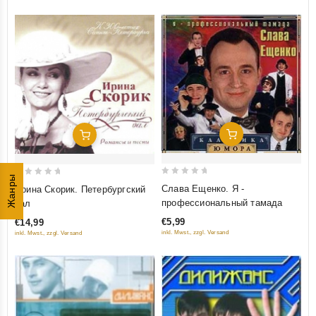
Добавить В Корзину
Добавить В Корзину
Жанры
0
0
Слава Ещенко. Я -
Ирина Скорик. Петербургский
out
out
профессиональный тамада
бал
of
of
€5,99
€14,99
5
5
inkl. Mwst., zzgl. Versand
inkl. Mwst., zzgl. Versand