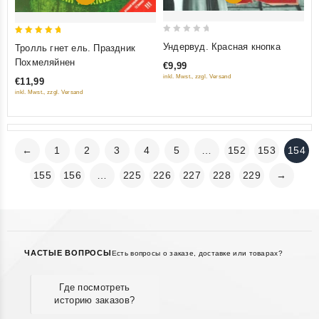
0
5
Ундервуд. Красная кнопка
Тролль гнет ель. Праздник
out
out of 5
Похмеляйнен
€9,99
of
inkl. Mwst., zzgl. Versand
€11,99
5
inkl. Mwst., zzgl. Versand
←
1
2
3
4
5
…
152
153
154
155
156
…
225
226
227
228
229
→
ЧАСТЫЕ ВОПРОСЫ
Есть вопросы о заказе, доставке или товарах?
Где посмотреть
историю заказов?