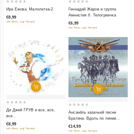
0
0
Ира Ежова. Малолетка-2
Геннадий Жаров и группа
out
out
Амнистия II. Телогреечка
€8,99
of
of
inkl. Mwst., zzgl. Versand
€6,99
5
5
inkl. Mwst., zzgl. Versand
Добавить В Корзину
Добавить В Корзину
0
Ди Джей ГРУВ и все, все,
0
Ансанбль казачьей песни
out
все...
out
Братина. Вдоль по линии
of
of
€8,99
Кавказа
5
€14,99
5
inkl. Mwst., zzgl. Versand
inkl. Mwst., zzgl. Versand