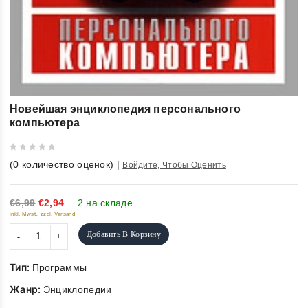
Новейшая энциклопедия персонального
компьютера
0
(
0
количество оценок)
|
Войдите, Чтобы Оценить
out
of
5
€6,99
€2,94
2 на складе
inkl. Mwst., zzgl. Versand
Добавить В Корзину
Тип:
Программы
Жанр:
Энциклопедии