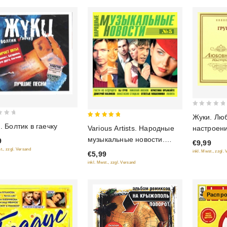
0
Жуки. Лю
out
5
. Болтик в гаечку
Various Artists. Народные
настроени
of
out of 5
музыкальные новости.
Коллекци
9
€9,99
5
Часть 5
t., zzgl. Versand
inkl. Mwst., zzgl.
€5,99
inkl. Mwst., zzgl. Versand
Распр