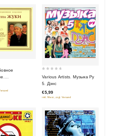
бовное
0
Various Artists. Музыка Ру
е.
out
5. Дэнс
онное издание
of
 Versand
€5,99
5
inkl. Mwst., zzgl. Versand
одажа!