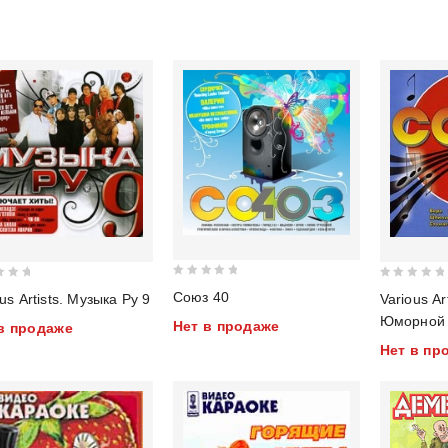
0
0
Союз 40
us Artists. Музыка Ру 9
Various Ar
out
out
Юморной
Нет в продаже
в продаже
of
of
Нет в пр
5
5