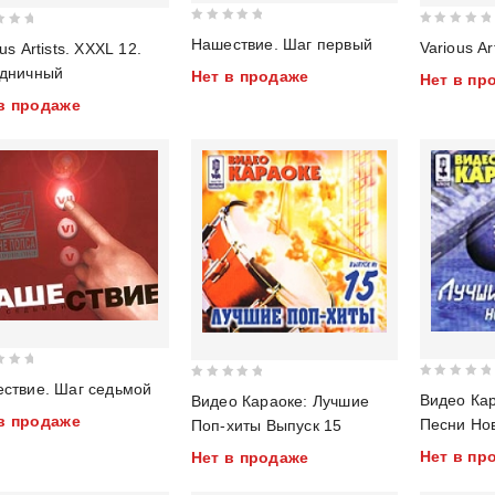
0
0
Нашествие. Шаг первый
Various Ar
us Artists. XXXL 12.
out
out
дничный
Нет в продаже
Нет в пр
of
of
5
в продаже
5
ствие. Шаг седьмой
0
0
Видео Ка
Видео Караоке: Лучшие
out
out
в продаже
Песни Нов
Поп-хиты Выпуск 15
of
of
Нет в пр
Нет в продаже
5
5