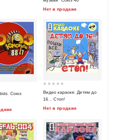
музыки "Союз 40"
of
Нет в продаже
5
0
Видео караоке: Детям до
tists. Союз
out
16... Стоп!
of
Нет в продаже
5
одаже