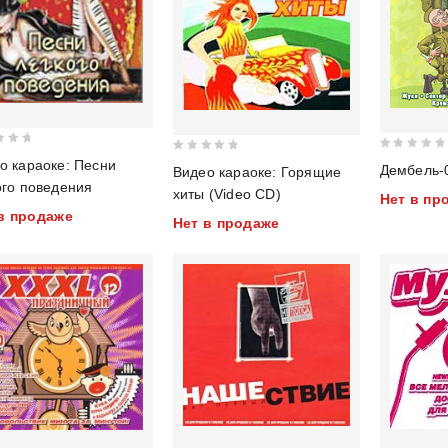
0
0
о караоке: Песни
Видео караоке: Горящие
out
out
ого поведения
хиты (Video CD)
Нет в пр
of
of
в продаже
Нет в продаже
5
5