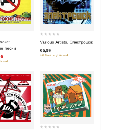
0
аоке:
Various Artists. Электрошок
out
е песни
€5,99
of
inkl. Mwst., zzgl. Versand
95
5
 Versand