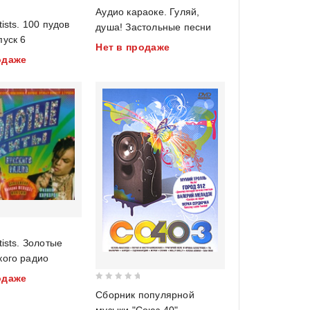
0
Аудио караоке. Гуляй,
out
tists. 100 пудов
душа! Застольные песни
of
пуск 6
Нет в продаже
5
одаже
tists. Золотые
кого радио
одаже
0
Сборник популярной
out