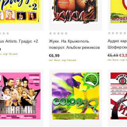
0
0
Аудио кар
us Artists. Градус +2
Жуки. На Крыжополь
out
out
Шоферски
поворот. Альбом ремиксов
9
of
of
t., zzgl. Versand
€5,49
€3,
€6,99
5
5
inkl. Mwst., zzgl.
inkl. Mwst., zzgl. Versand