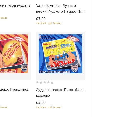
0
Various Artists. Лучшие
tists. МузОтрыв 3
out
песни Русского Радио. Nr.
of
11. Полная версия. Часть 1
 Versand
€7,99
5
inkl. Mwst., zzgl. Versand
0
аоке: Приколись
Аудио караоке: Пиво, баня,
out
караоке
of
€4,99
5
 Versand
inkl. Mwst., zzgl. Versand