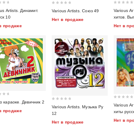
0
0
us Artists. Динамит.
Various Ar
Various Artists. Союз 49
out
out
ск 10
хитов. Вы
Нет в продаже
of
of
в продаже
Нет в пр
5
5
о караоке. Девичник 2
0
0
Various Ar
Various Artists. Музыка Ру
out
out
в продаже
хиты русс
12
of
of
Нет в пр
5
Нет в продаже
5