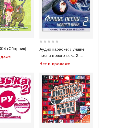
0
Дембель-004 (Сборник)
Аудио караоке: Лучшие
out
песни нового века 2.
одаже
of
Почувствуй себя звездой!
Нет в продаже
5