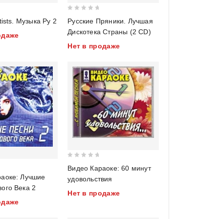
0
tists. Музыка Ру 2
Русские Пряники. Лучшая
out
Дискотека Страны (2 CD)
одаже
of
Нет в продаже
5
0
Видео Караоке: 60 минут
out
раоке: Лучшие
удовольствия
of
ого Века 2
Нет в продаже
5
одаже