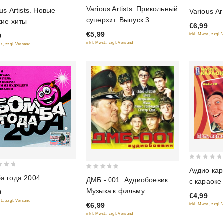
0
0
Various Artists. Прикольный
us Artists. Новые
Various Ar
out
out
суперхит. Выпуск 3
кие хиты
of
€6,99
of
€5,99
5
inkl. Mwst., zzgl.
9
5
inkl. Mwst., zzgl. Versand
t., zzgl. Versand
0
Аудио кар
0
out
а года 2004
ДМБ - 001. Аудиобоевик.
с караоке
out
of
Музыка к фильму
9
€4,99
of
5
t., zzgl. Versand
€6,99
inkl. Mwst., zzgl.
5
inkl. Mwst., zzgl. Versand