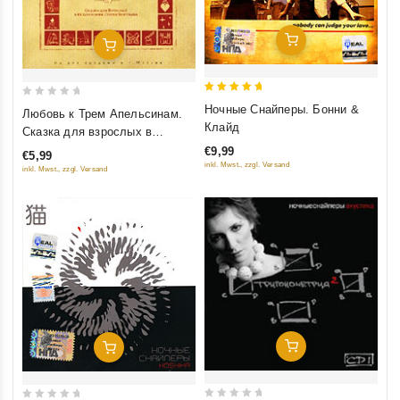
Добавить В Корзину
Добавить В Корзину
5
0
Ночные Снайперы. Бонни &
Любовь к Трем Апельсинам.
out of 5
out
Клайд
Сказка для взрослых в
of
исполнении Сергея Безрукова
€9,99
€5,99
5
inkl. Mwst., zzgl. Versand
inkl. Mwst., zzgl. Versand
Добавить В Корзину
Добавить В Корзину