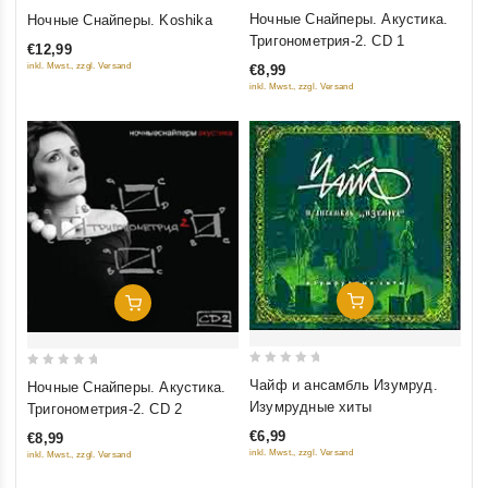
0
0
Ночные Снайперы. Акустика.
Ночные Снайперы. Koshika
out
out
Тригонометрия-2. CD 1
€12,99
of
of
inkl. Mwst., zzgl. Versand
€8,99
5
5
inkl. Mwst., zzgl. Versand
Добавить В Корзину
Добавить В Корзину
0
0
Чайф и ансамбль Изумруд.
Ночные Снайперы. Акустика.
out
out
Изумрудные хиты
Тригонометрия-2. CD 2
of
of
€6,99
€8,99
5
5
inkl. Mwst., zzgl. Versand
inkl. Mwst., zzgl. Versand