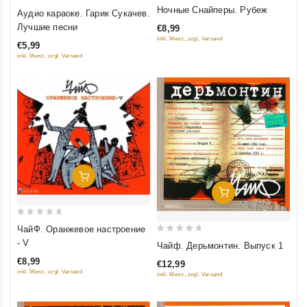
0
0
Ночные Снайперы. Рубеж
Аудио караоке. Гарик Сукачев.
out
out
Лучшие песни
€8,99
of
of
inkl. Mwst., zzgl. Versand
€5,99
5
5
inkl. Mwst., zzgl. Versand
Добавить В Корзину
Добавить В Корзину
0
ЧайФ. Оранжевое настроение
out
0
- V
Чайф. Дерьмонтин. Выпуск 1
of
out
€8,99
€12,99
5
of
inkl. Mwst., zzgl. Versand
inkl. Mwst., zzgl. Versand
5