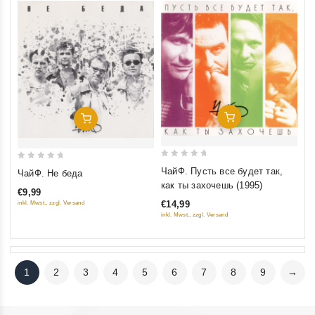
Добавить В Корзину
Добавить В Корзину
0
0
ЧайФ. Пусть все будет так,
ЧайФ. Не беда
out
out
как ты захочешь (1995)
€9,99
of
of
€14,99
inkl. Mwst., zzgl. Versand
5
5
inkl. Mwst., zzgl. Versand
1
2
3
4
5
6
7
8
9
→