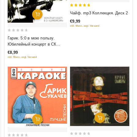
5
Чайф. mp3 Коллекция. Диск 2
Добавить В Корзину
out of 5
€9,99
inkl. Mwst., zzgl. Versand
0
Гарик. 5:0 в мою пользу.
out
Юбилейный концерт в СК
of
"Олимпийский"
€8,99
5
inkl. Mwst., zzgl. Versand
Добавить В Корзину
Добавить В Корзину