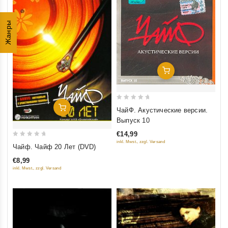
Жанры
Добавить В Корзину
0
Добавить В Корзину
ЧайФ. Акустические версии.
out
Выпуск 10
of
€14,99
5
0
inkl. Mwst., zzgl. Versand
Чайф. Чайф 20 Лет (DVD)
out
€8,99
of
inkl. Mwst., zzgl. Versand
5