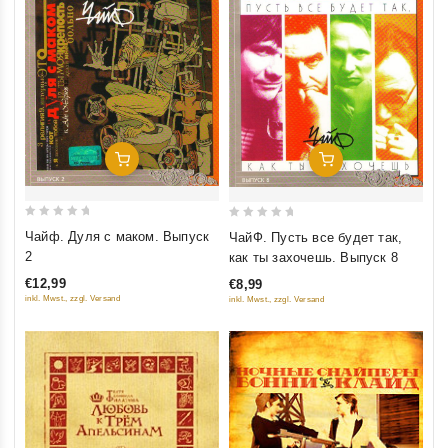
Добавить В Корзину
Добавить В Корзину
0
0
Чайф. Дуля с маком. Выпуск
ЧайФ. Пусть все будет так,
out
out
2
как ты захочешь. Выпуск 8
of
of
€12,99
€8,99
5
5
inkl. Mwst., zzgl. Versand
inkl. Mwst., zzgl. Versand