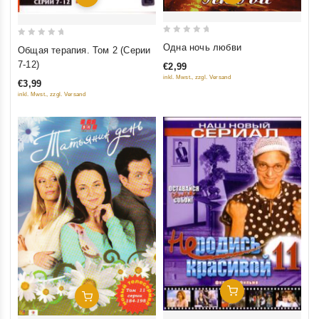
0
0
Одна ночь любви
Общая терапия. Том 2 (Серии
out
out
7-12)
€2,99
of
of
inkl. Mwst., zzgl. Versand
€3,99
5
5
inkl. Mwst., zzgl. Versand
Добавить В Корзину
Добавить В Корзину