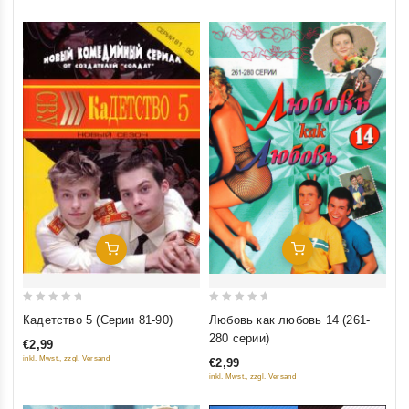
Добавить В Корзину
Добавить В Корзину
0
0
Кадетство 5 (Серии 81-90)
Любовь как любовь 14 (261-
out
out
280 серии)
€2,99
of
of
inkl. Mwst., zzgl. Versand
€2,99
5
5
inkl. Mwst., zzgl. Versand