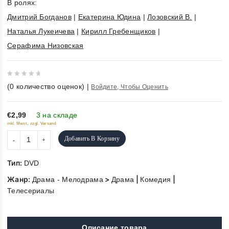
В ролях:
Дмитрий Богданов
|
Екатерина Юдина
|
Лозовский В.
|
Наталья Лукеичева
|
Кирилл Гребенщиков
|
Серафима Низовская
0
(
0
количество оценок)
|
Войдите, Чтобы Оценить
out
of
5
€2,99
3 на складе
inkl. Mwst., zzgl. Versand
Добавить В Корзину
Тип:
DVD
Жанр:
>
|
|
Драма - Мелодрама
Драма
Комедия
Телесериалы
Описание товара