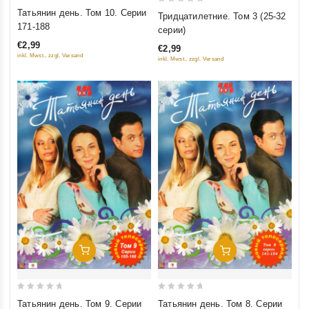
0
0
Татьянин день. Том 10. Серии
Тридцатилетние. Том 3 (25-32
out
out
171-188
серии)
of
of
€2,99
€2,99
5
5
inkl. Mwst., zzgl. Versand
inkl. Mwst., zzgl. Versand
Добавить В Корзину
Добавить В Корзину
0
0
Татьянин день. Том 9. Серии
Татьянин день. Том 8. Серии