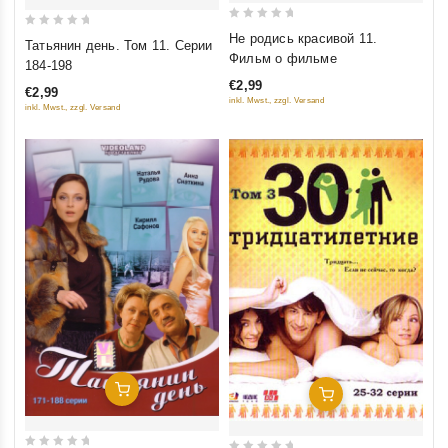
0
0
Не родись красивой 11.
Татьянин день. Том 11. Серии
out
Фильм о фильме
out
184-198
of
of
€2,99
€2,99
5
5
inkl. Mwst., zzgl. Versand
inkl. Mwst., zzgl. Versand
Добавить В Корзину
Добавить В Корзину