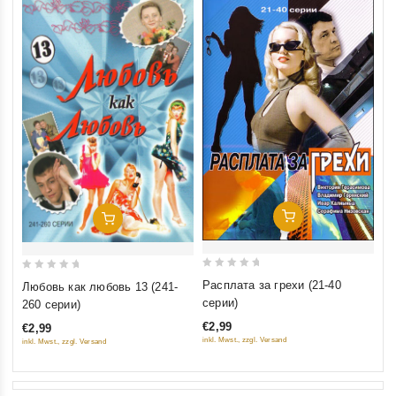
Добавить В Корзину
Добавить В Корзину
0
0
Расплата за грехи (21-40
Любовь как любовь 13 (241-
out
out
серии)
260 серии)
of
of
€2,99
€2,99
5
5
inkl. Mwst., zzgl. Versand
inkl. Mwst., zzgl. Versand