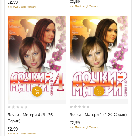
€2,99
€2,99
5
5
inkl. Mwst., zzgl. Versand
inkl. Mwst., zzgl. Versand
Добавить В Корзину
Добавить В Корзину
0
0
Дочки - Матери 1 (1-20 Серии)
Дочки - Матери 4 (61-75
out
out
Серии)
€2,99
of
of
inkl. Mwst., zzgl. Versand
€2,99
5
5
inkl. Mwst., zzgl. Versand