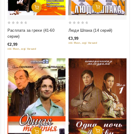
Добавить В Корзину
Добавить В Корзину
0
0
Люди Шпака (14 серий)
Расплата за грехи (41-60
out
out
серии)
€3,99
of
of
inkl. Mwst., zzgl. Versand
€2,99
5
5
inkl. Mwst., zzgl. Versand
Добавить В Корзину
Добавить В Корзину