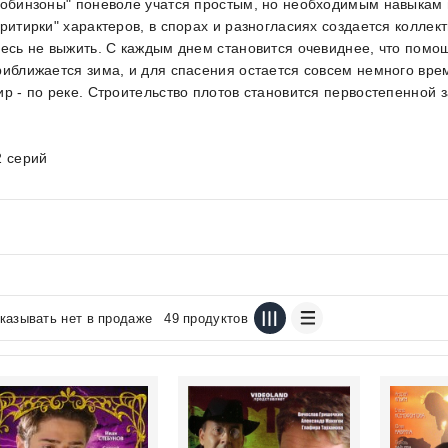
Робинзоны" поневоле учатся простым, но необходимым навыкам 
притирки" характеров, в спорах и разногласиях создается коллек
десь не выжить. С каждым днем становится очевиднее, что помо
риближается зима, и для спасения остается совсем немного вре
ир - по реке. Строительство плотов становится первостепенной з
2 серий
казывать нет в продаже
49 продуктов