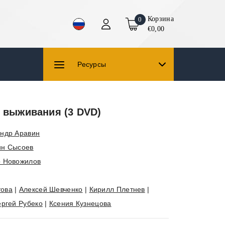
Корзина
0
€0,00
Ресурсы
с выживания (3 DVD)
андр Аравин
ин Сысоев
р Новожилов
това
|
Алексей Шевченко
|
Кирилл Плетнев
|
ргей Рубеко
|
Ксения Кузнецова