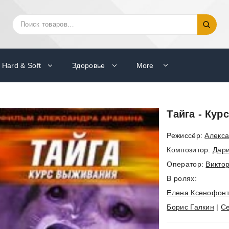
Искать:
Поиск
Hard & Soft
Здоровье
More
Тайга - Кур
Режиссёр:
Алекс
Композитор:
Дар
Оператор:
Викто
В ролях:
Елена Ксенофон
Борис Галкин
|
Се