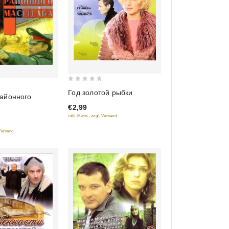
0
Год золотой рыбки
айонного
out
€2,99
of
inkl. Mwst., zzgl. Versand
5
 Versand