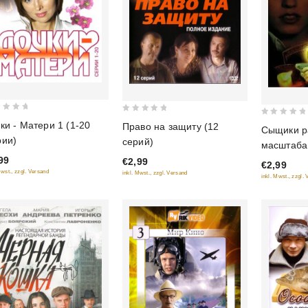
0
0
ки - Матери 1 (1-20
Право на защиту (12
Сыщики р
out
out
рии)
серий)
масштаба
of
of
99
€2,99
5
€2,99
5
Mwst., zzgl. Versand
inkl. Mwst., zzgl. Versand
inkl. Mwst., zzgl.