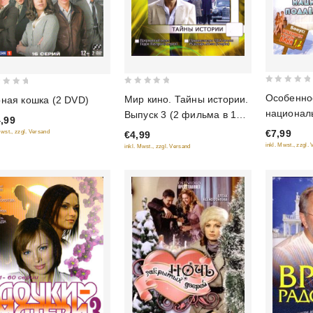
0
0
Особенно
Мир кино. Тайны истории.
ная кошка (2 DVD)
out
out
национал
Выпуск 3 (2 фильма в 1
,99
of
of
ловли, ил
диске)
€7,99
Mwst., zzgl. Versand
€4,99
5
5
полной (Б
inkl. Mwst., zzgl.
inkl. Mwst., zzgl. Versand
Особенно
бани 1, 2)