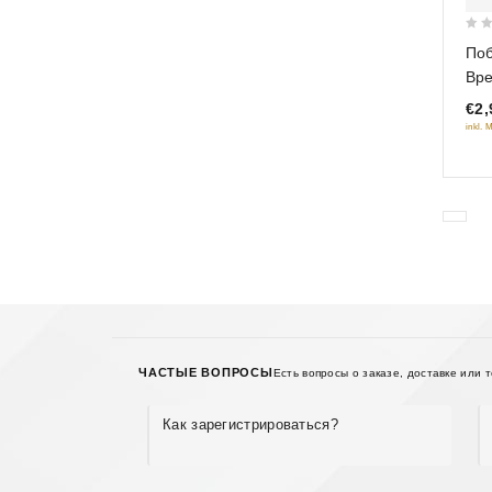
0
Поб
out
Вре
of
€2,
5
inkl. 
ЧАСТЫЕ ВОПРОСЫ
Есть вопросы о заказе, доставке или 
Как зарегистрироваться?