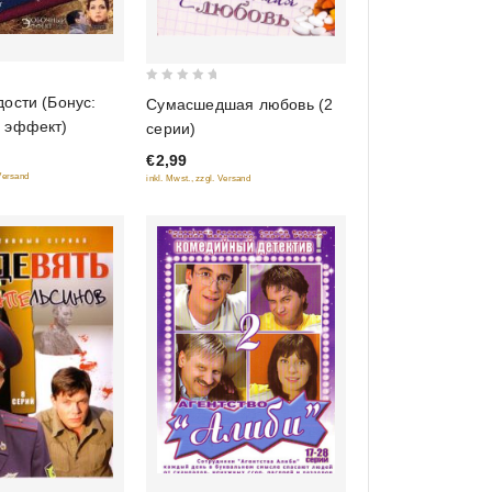
0
ости (Бонус:
Сумасшедшая любовь (2
out
 эффект)
серии)
of
€2,99
5
 Versand
inkl. Mwst., zzgl. Versand