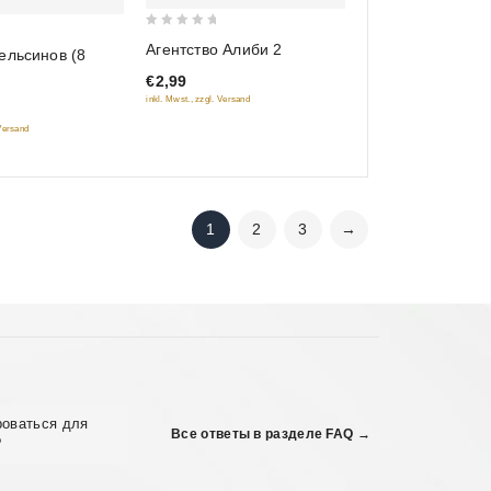
0
Агентство Алиби 2
ельсинов (8
out
€2,99
of
inkl. Mwst., zzgl. Versand
5
 Versand
1
2
3
→
роваться для
Все ответы в разделе FAQ →
?