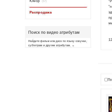
Юмор
"
(57)
"
з
Распродажа
п
м
Поиск по видео атрибутам
1
Найдите фильм или диск по языку озвучки,
субтитрам и другим атрибутам. →
По