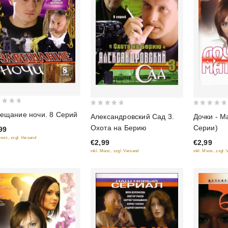
0
0
ещание ночи. 8 Серий
Александровский Сад 3.
Дочки - М
out
out
Охота на Берию
Серии)
99
of
of
Mwst., zzgl. Versand
€2,99
€2,99
5
5
inkl. Mwst., zzgl. Versand
inkl. Mwst., zzgl.