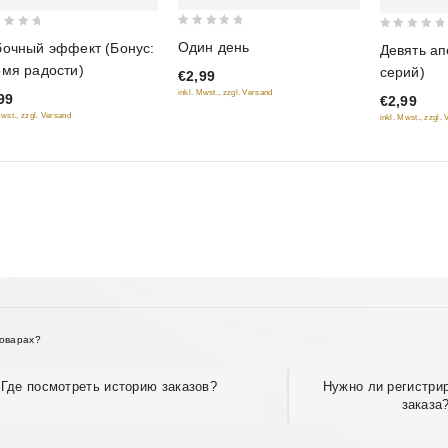
0
0
Один день
очный эффект (Бонус:
Девять ап
out
out
мя радости)
серий)
€2,99
of
of
inkl. Mwst., zzgl. Versand
99
5
€2,99
5
Mwst., zzgl. Versand
inkl. Mwst., zzgl.
товарах?
Где посмотреть историю заказов?
Нужно ли регистри
заказа