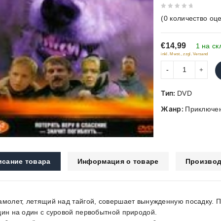
0
(
0
количество оце
out
of
€14,99
5
1 на ск
inkl. Mwst., zzgl. Versand
Тип:
DVD
Жанр:
Приключе
исание товара
Информация о товаре
Производ
амолет, летящий над тайгой, совершает вынужденную посадку. 
дин на один с суровой первобытной природой.