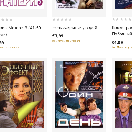
0
0
Ночь закрытых дверей
Время рад
ки - Матери 3 (41-60
out
out
Побочный
рии)
€3,99
of
of
inkl. Mwst., zzgl. Versand
€4,99
99
5
5
inkl. Mwst., zzgl.
Mwst., zzgl. Versand