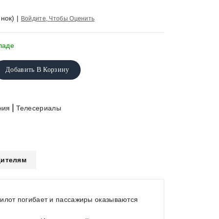
нок)
|
Войдите, Чтобы Оценить
ладе
Добавить В Корзину
|
ния
Телесериалы
ителям
Пилот погибает и пассажиры оказываются