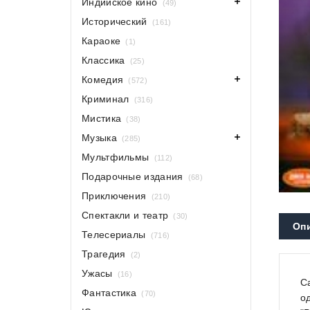
Индийское кино
(49)
Исторический
(161)
Караоке
(1)
Классика
(25)
Комедия
(572)
Криминал
(316)
Мистика
(38)
Музыка
(285)
Мультфильмы
(112)
Подарочные издания
(68)
Приключения
(210)
Спектакли и театр
(30)
Оп
Телесериалы
(716)
Трагедия
(2)
Ужасы
(16)
С
Фантастика
(70)
о