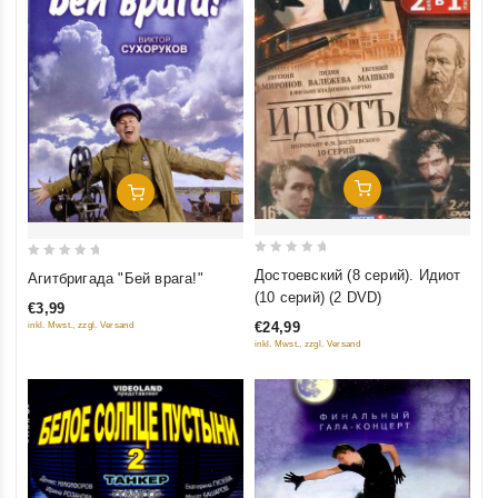
Добавить В Корзину
Добавить В Корзину
0
0
Достоевский (8 серий). Идиот
Агитбригада "Бей врага!"
out
out
(10 серий) (2 DVD)
€3,99
of
of
€24,99
inkl. Mwst., zzgl. Versand
5
5
inkl. Mwst., zzgl. Versand