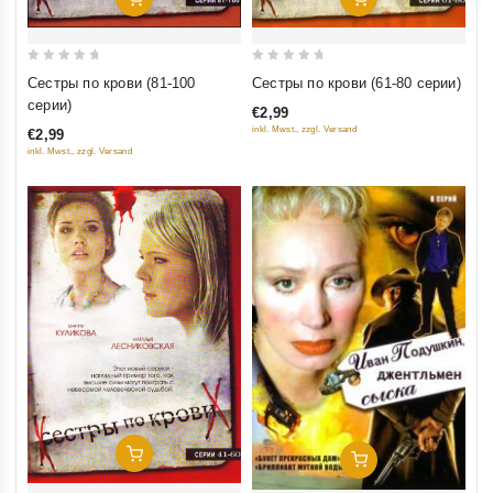
0
0
Сестры по крови (81-100
Сестры по крови (61-80 серии)
out
out
серии)
€2,99
of
of
inkl. Mwst., zzgl. Versand
€2,99
5
5
inkl. Mwst., zzgl. Versand
Добавить В Корзину
Добавить В Корзину