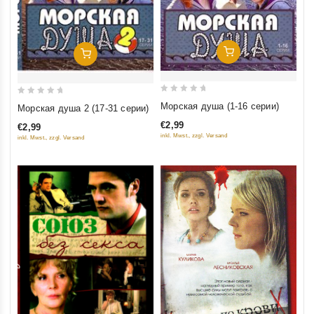
Добавить В Корзину
Добавить В Корзину
0
0
Морская душа (1-16 серии)
Морская душа 2 (17-31 серии)
out
out
€2,99
€2,99
of
of
inkl. Mwst., zzgl. Versand
inkl. Mwst., zzgl. Versand
5
5