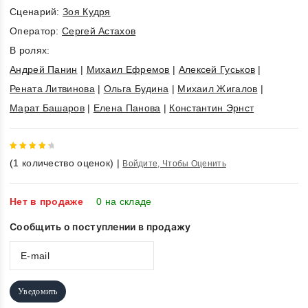
Cценарий:
Зоя Кудря
Оператор:
Сергей Астахов
В ролях:
Андрей Панин
|
Михаил Ефремов
|
Алексей Гуськов
|
Рената Литвинова
|
Ольга Будина
|
Михаил Жигалов
|
Марат Башаров
|
Елена Панова
|
Константин Эрнст
4.5
out
(
1
количество оценок)
|
Войдите, Чтобы Оценить
of 5
Нет в продаже
0 на складе
Сообщить о поступлении в продажу
Уведомить