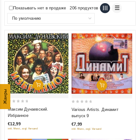
Показывать нет в продаже
206 продуктов
Добавить В Корзину
Добавить В Корзину
Жанры
0
0
Максим Дунаевский.
Various Artists. Динамит
out
out
Избранное
выпуск 9
of
of
€12,99
€7,99
5
5
inkl. Mwst., zzgl. Versand
inkl. Mwst., zzgl. Versand