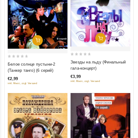
Добавить В Корзину
Добавить В Корзину
0
0
Звезды на льду (Финальный
Белое солнце пустыни-2
out
out
гала-концерт)
(Танкер танго) (6 серий)
of
of
€3,99
€2,99
5
5
inkl. Mwst., zzgl. Versand
inkl. Mwst., zzgl. Versand