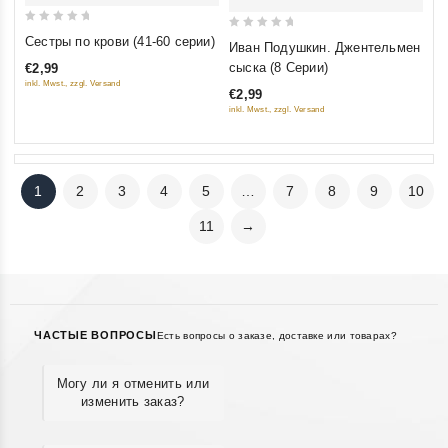
0
0
Сестры по крови (41-60 серии)
Иван Подушкин. Джентельмен
out
out
сыска (8 Серии)
€2,99
of
of
inkl. Mwst., zzgl. Versand
€2,99
5
5
inkl. Mwst., zzgl. Versand
1
2
3
4
5
…
7
8
9
10
11
→
ЧАСТЫЕ ВОПРОСЫ
Есть вопросы о заказе, доставке или товарах?
Могу ли я отменить или
изменить заказ?