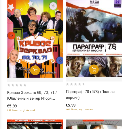
Добавить В Корзину
Добавить В Корзину
0
0
Параграф 78 (§78) (Полная
Кривое Зеркало 69, 70, 71 /
out
out
версия)
Юбилейный вечер Игоря
of
of
Матвиенко (2 фильма)
€5,99
€5,99
5
5
inkl. Mwst., zzgl. Versand
inkl. Mwst., zzgl. Versand