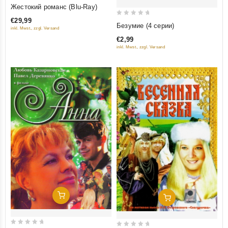
0
Жестокий романс (Blu-Ray)
out
€29,99
0
of
Безумие (4 серии)
inkl. Mwst., zzgl. Versand
out
5
€2,99
of
inkl. Mwst., zzgl. Versand
5
Добавить В Корзину
Добавить В Корзину