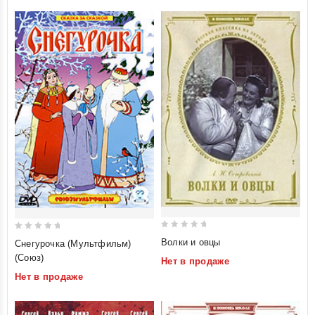
Лермонтов. Свадьба
Кречинского (4 в 1)
0
0
Волки и овцы
Снегурочка (Мультфильм)
out
out
(Союз)
Нет в продаже
of
of
Нет в продаже
5
5