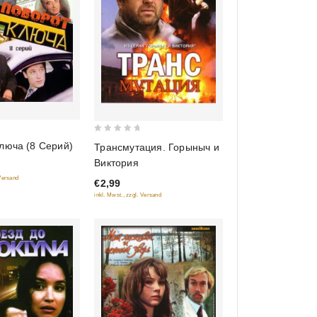
0
люча (8 Серий)
Трансмутация. Горыныч и
out
Виктория
of
 Versand
€2,99
5
inkl. Mwst., zzgl. Versand