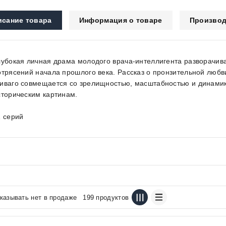
исание товара
Информация о товаре
Производ
лубокая личная драма молодого врача-интеллигента разворачив
отрясений начала прошлого века. Рассказ о пронзительной любв
иваго совмещается со зрелищностью, масштабностью и динамик
сторическим картинам.
1 серий
казывать нет в продаже
199 продуктов