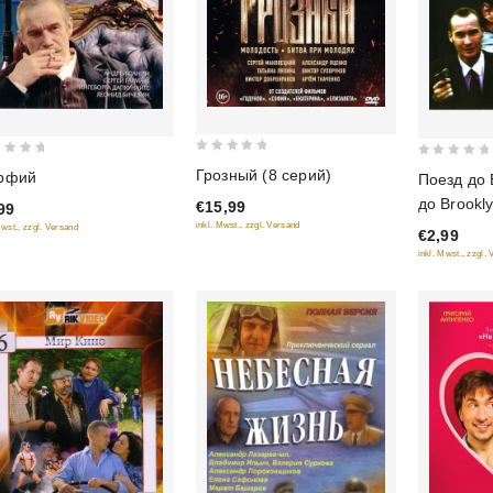
0
0
Грозный (8 серий)
рфий
Поезд до 
out
out
до Brookl
€15,99
99
of
of
inkl. Mwst., zzgl. Versand
Mwst., zzgl. Versand
5
€2,99
5
inkl. Mwst., zzgl.