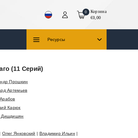
Корзина
0
€0,00
Ресурсы
го (11 Серий)
андр Прошкин
ард Артемьев
Арабов
дий Карюк
н Дишдишян
|
Олег Янковский
|
Владимир Ильин
|