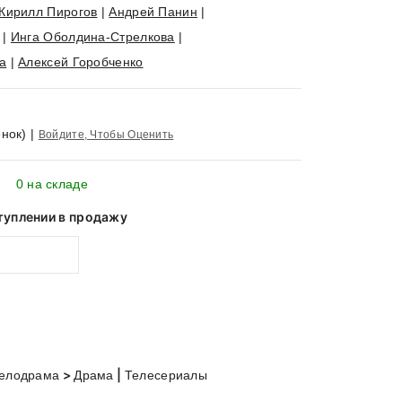
Кирилл Пирогов
|
Андрей Панин
|
|
Инга Оболдина-Стрелкова
|
а
|
Алексей Горобченко
нок)
|
Войдите, Чтобы Оценить
0 на складе
туплении в продажу
>
|
Мелодрама
Драма
Телесериалы