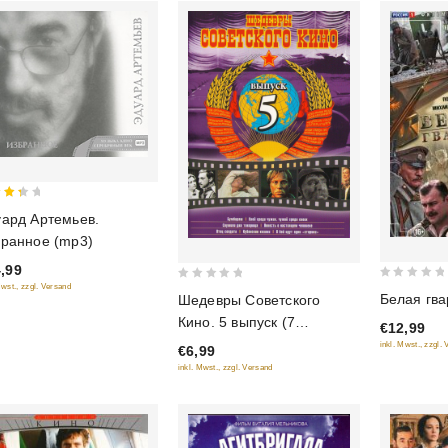
ард Артемьев.
 of
ранное (mp3)
,99
Mwst., zzgl. Versand
0
0
Белая гва
Шедевры Советского
out
out
Кино. 5 выпуск (7
€12,99
of
of
фильмов в 1 диске)
inkl. Mwst., zzgl.
€6,99
5
5
inkl. Mwst., zzgl. Versand