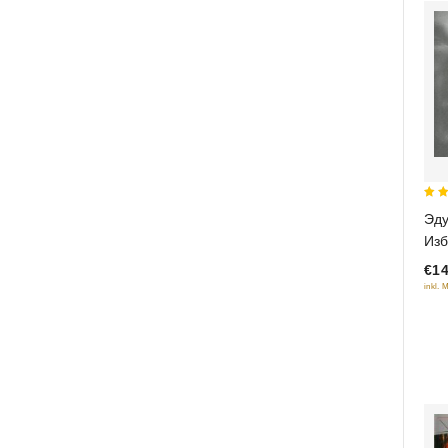
3.5
Эду
out
Изб
5
€14
inkl. 