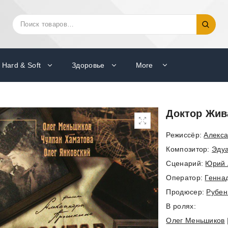
Искать:
Поиск
Hard & Soft
Здоровье
More
Доктор Жива
Режиссёр:
Алекс
Композитор:
Эду
Cценарий:
Юрий 
Оператор:
Генна
Продюсер:
Рубе
В ролях:
Олег Меньшиков