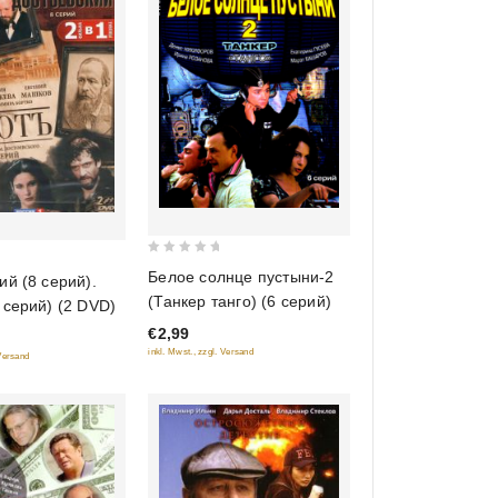
0
Белое солнце пустыни-2
ий (8 серий).
out
(Танкер танго) (6 серий)
 серий) (2 DVD)
of
€2,99
5
inkl. Mwst., zzgl. Versand
 Versand