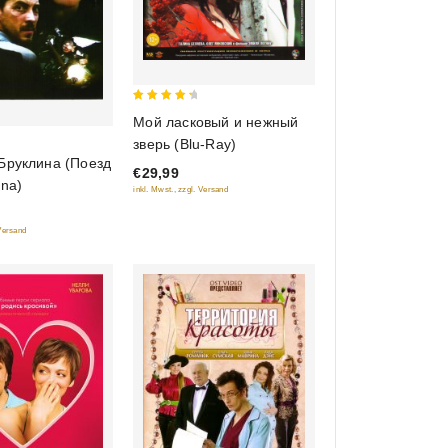
4.5
Мой ласковый и нежный
out of 5
зверь (Blu-Ray)
Бруклина (Поезд
€29,99
yna)
inkl. Mwst., zzgl. Versand
 Versand