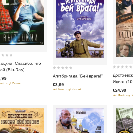
оцкий. Спасибо, что
ой (Blu-Ray)
0
0
Достоевск
Агитбригада "Бей врага!"
,99
out
out
Идиот (10
Mwst., zzgl. Versand
€3,99
of
of
€24,99
inkl. Mwst., zzgl. Versand
5
5
inkl. Mwst., zzgl.