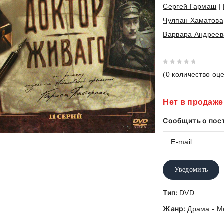
Сергей Гармаш
|
Чулпан Хаматова
Варвара Андреев
0
(
0
количество оце
out
of
Нет в продаже
5
Сообщить о пос
Уведомить
Тип:
DVD
Жанр:
Драма - 