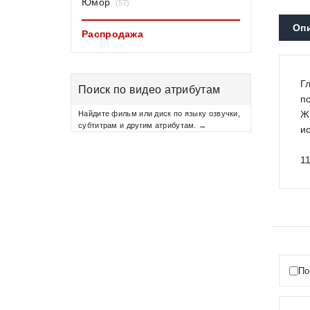
Юмор
(57)
Оп
Распродажа
Г
Поиск по видео атрибутам
п
Ж
Найдите фильм или диск по языку озвучки,
субтитрам и другим атрибутам. →
и
1
По