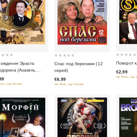
0
0
Поворот к
хождения Эраста
Спас под березами (12
out
out
дорина (Азазель,
серий)
€2,99
of
of
ецкий гамбит, Статский
inkl. Mwst., zzgl.
99
€6,99
5
5
етник)
Mwst., zzgl. Versand
inkl. Mwst., zzgl. Versand