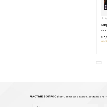
0
Мир
out
кин
of
фил
€7,
5
inkl. 
ЧАСТЫЕ ВОПРОСЫ
Есть вопросы о заказе, доставке или 