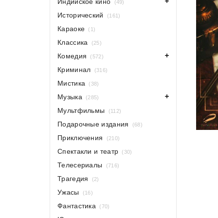
Индийское кино
(49)
Исторический
(161)
Караоке
(1)
Классика
(25)
Комедия
(572)
Криминал
(316)
Мистика
(38)
Музыка
(285)
Мультфильмы
(112)
Подарочные издания
(68)
Приключения
(210)
Спектакли и театр
(30)
Телесериалы
(716)
Трагедия
(2)
Ужасы
(16)
Фантастика
(70)