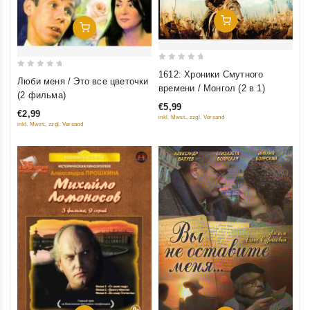
Добавить В Корзину
Добавить В Корзину
0
1612: Хроники Смутного
0
Люби меня / Это все цветочки
out
времени / Монгол (2 в 1)
out
(2 фильма)
of
of
€5,99
5
€2,99
inkl. Mwst., zzgl. Versand
5
inkl. Mwst., zzgl. Versand