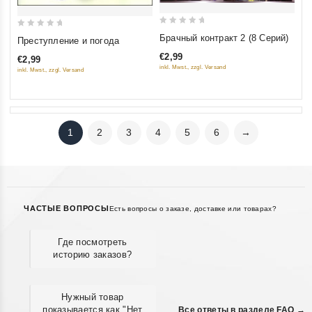
0
0
Брачный контракт 2 (8 Серий)
Преступление и погода
out
out
€2,99
€2,99
of
of
inkl. Mwst., zzgl. Versand
inkl. Mwst., zzgl. Versand
5
5
1
2
3
4
5
6
→
ЧАСТЫЕ ВОПРОСЫ
Есть вопросы о заказе, доставке или товарах?
Где посмотреть
историю заказов?
Нужный товар
показывается как "Нет
Все ответы в разделе FAQ →