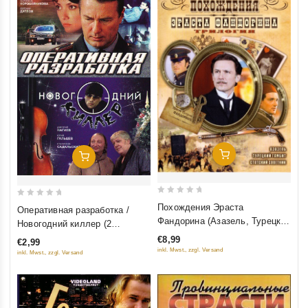
Добавить В Корзину
Добавить В Корзину
0
0
Похождения Эраста
Оперативная разработка /
out
out
Фандорина (Азазель, Турецкий
Новогодний киллер (2
of
of
гамбит, Статский Советник)
фильма)
€8,99
€2,99
5
5
inkl. Mwst., zzgl. Versand
inkl. Mwst., zzgl. Versand