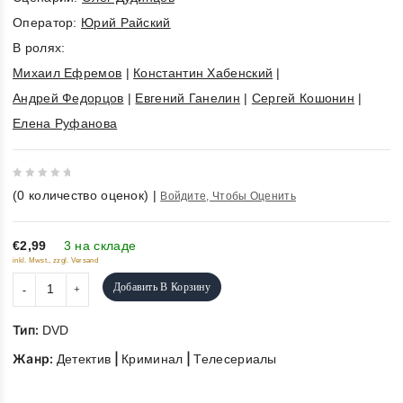
Оператор:
Юрий Райский
В ролях:
Михаил Ефремов
|
Константин Хабенский
|
Андрей Федорцов
|
Евгений Ганелин
|
Сергей Кошонин
|
Елена Руфанова
0
(
0
количество оценок)
|
Войдите, Чтобы Оценить
out
of
5
€2,99
3 на складе
inkl. Mwst., zzgl. Versand
Добавить В Корзину
Тип:
DVD
Жанр:
|
|
Детектив
Криминал
Телесериалы