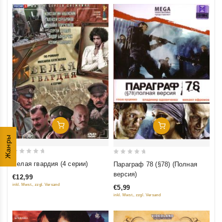
Добавить В Корзину
Добавить В Корзину
Жанры
0
0
Белая гвардия (4 серии)
Параграф 78 (§78) (Полная
out
out
версия)
€12,99
of
of
inkl. Mwst., zzgl. Versand
€5,99
5
5
inkl. Mwst., zzgl. Versand