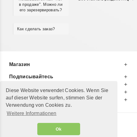
в продаже". Можно ли
его зарезервировать?
Как сделать заказ?
Магазин
Подписывайтесь
К Вашим Услугам
Diese Website verwendet Cookies. Wenn Sie
Информируем Вас
auf dieser Website surfen, stimmen Sie der
Дополнительно
Verwendung von Cookies zu.
Weitere Informationen
© 2002 - 2026
"Petershop GmbH"
|
Ok
Alle Preise inkl. MwSt. und zzgl.
Versandkosten
GeToTickets.com
| build#3.12.37