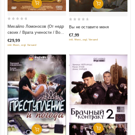
Добавить В Корзину
Добавить В Корзину
0
0
Михайло Ломоносов (От недр
Вы не оставите меня
out
out
своих / Врата учености / Во
€7,99
of
of
славу отечества) (3 фильма, 9
inkl. Mwst., zzgl. Versand
€29,99
5
5
серий) (3 DVD)
inkl. Mwst., zzgl. Versand
Добавить В Корзину
Добавить В Корзину