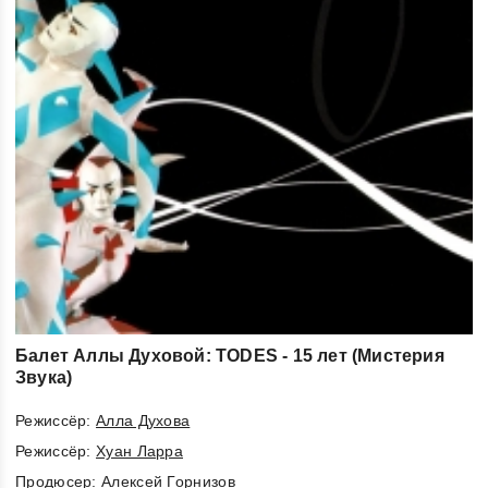
Балет Аллы Духовой: TODES - 15 лет (Мистерия
Звука)
Режиссёр:
Алла Духова
Режиссёр:
Хуан Ларра
Продюсер:
Алексей Горнизов