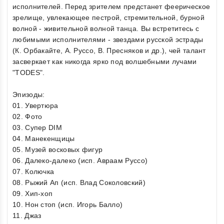
исполнителей. Перед зрителем предстанет феерическое
зрелище, увлекающее пестрой, стремительной, бурной
волной - живительной волной танца. Вы встретитесь с
любимыми исполнителями - звездами русской эстрады
(К. Орбакайте, А. Руссо, В. Пресняков и др.), чей талант
засверкает как никогда ярко под волшебными лучами
"TODES".
Эпизоды:
01. Увертюра
02. Фото
03. Супер DIM
04. Манекенщицы
05. Музей восковых фигур
06. Далеко-далеко (исп. Авраам Руссо)
07. Колючка
08. Рыжий Ап (исп. Влад Соколовский)
09. Хип-хоп
10. Нон стоп (исп. Игорь Балло)
11. Джаз