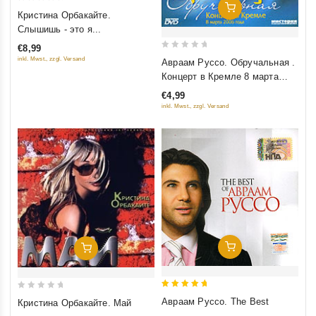
Добавить В Корзину
0
Кристина Орбакайте.
out
Слышишь - это я...
of
€8,99
5
0
inkl. Mwst., zzgl. Versand
Авраам Руссо. Обручальная .
out
Концерт в Кремле 8 марта
of
2006
€4,99
5
inkl. Mwst., zzgl. Versand
Добавить В Корзину
Добавить В Корзину
5
0
Авраам Руссо. The Best
Кристина Орбакайте. Май
out of 5
out