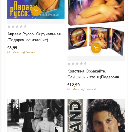
Добавить В Корзину
0
Авраам Руссо. Обручальная
out
(Подарочное издание)
of
€8,99
Добавить В Корзину
5
inkl. Mwst., zzgl. Versand
0
Кристина Орбакайте.
out
Слышишь - это я (Подарочное
of
издание)
€12,99
5
inkl. Mwst., zzgl. Versand