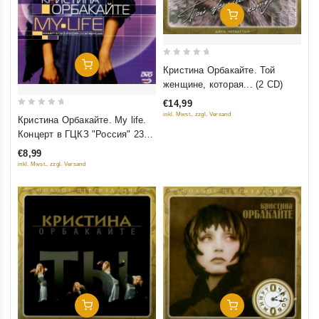
Добавить В Корзину
0
Добавить В Корзину
Кристина Орбакайте. Той
out
женщине, которая... (2 CD)
of
€14,99
5
0
inkl. Mwst., zzgl. Versand
Кристина Орбакайте. My life.
out
Концерт в ГЦКЗ "Россия" 23
of
Октября 2005
€8,99
5
inkl. Mwst., zzgl. Versand
Добавить В Корзину
Добавить В Корзину