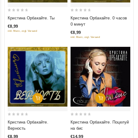
0
0
Кристина Орбакайте. Ты
Кристина Орбакайте. 0 часов
out
out
0 минут
€8,99
of
of
inkl. Mwst., zzgl. Versand
€8,99
5
5
inkl. Mwst., zzgl. Versand
Добавить В Корзину
Добавить В Корзину
0
0
Кристина Орбакайте.
Кристина Орбакайте. Поцелуй
out
out
Верность
на бис
of
of
€8,99
€14,99