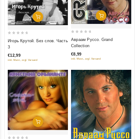
Добавить В Корзину
Добавить В Корзину
0
0
Авраам Руссо. Grand
Игорь Крутой. Без слов. Часть
out
out
Collection
3
of
of
€8,99
€12,99
5
5
inkl. Mwst., zzgl. Versand
inkl. Mwst., zzgl. Versand
Добавить В Корзину