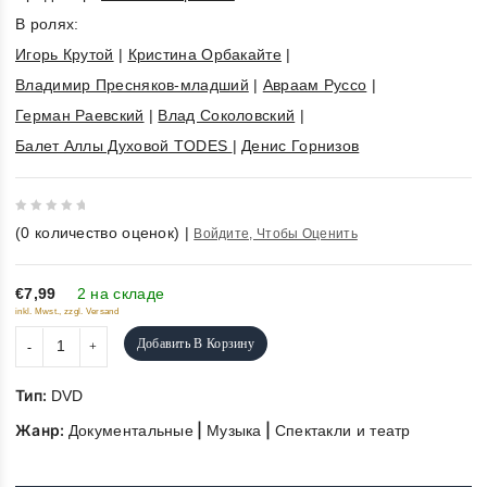
В ролях:
Игорь Крутой
|
Кристина Орбакайте
|
Владимир Пресняков-младший
|
Авраам Руссо
|
Герман Раевский
|
Влад Соколовский
|
Балет Аллы Духовой TODES
|
Денис Горнизов
0
(
0
количество оценок)
|
Войдите, Чтобы Оценить
out
of
5
€7,99
2 на складе
inkl. Mwst., zzgl. Versand
Добавить В Корзину
Тип:
DVD
Жанр:
|
|
Документальные
Музыка
Спектакли и театр