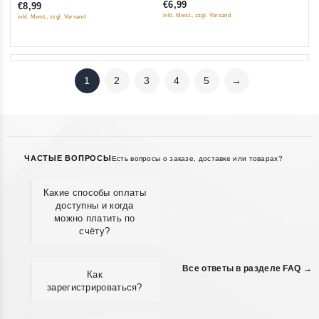
€6,99
€8,99
of
inkl. Mwst., zzgl. Versand
inkl. Mwst., zzgl. Versand
5
1
2
3
4
5
→
ЧАСТЫЕ ВОПРОСЫ
Есть вопросы о заказе, доставке или товарах?
Какие способы оплаты
доступны и когда
можно платить по
счёту?
Все ответы в разделе FAQ →
Как
зарегистрироваться?