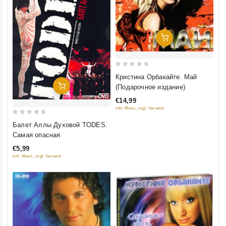
Добавить В Корзину
0
Кристина Орбакайте. Май
out
Добавить В Корзину
(Подарочное издание)
of
€14,99
5
inkl. Mwst., zzgl. Versand
0
Балет Аллы Духовой TODES.
out
Самая опасная
of
€5,99
5
inkl. Mwst., zzgl. Versand