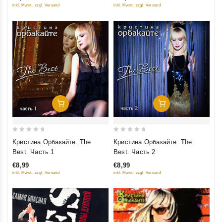
5
5
inkl. Mwst., zzgl. Versand
inkl. Mwst., zzgl. Versand
Добавить В Корзину
Добавить В Корзину
0
0
Кристина Орбакайте. The
Кристина Орбакайте. The
out
out
Best. Часть 1
Best. Часть 2
of
of
€8,99
€8,99
5
5
inkl. Mwst., zzgl. Versand
inkl. Mwst., zzgl. Versand