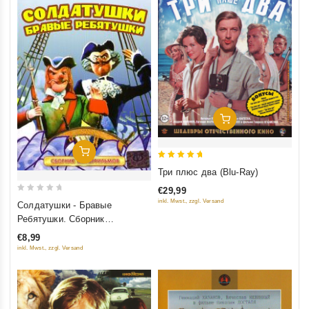
Добавить В Корзину
Добавить В Корзину
5
Три плюс два (Blu-Ray)
out of 5
€29,99
0
inkl. Mwst., zzgl. Versand
Солдатушки - Бравые
out
Ребятушки. Сборник
of
мультфильмов
€8,99
5
inkl. Mwst., zzgl. Versand