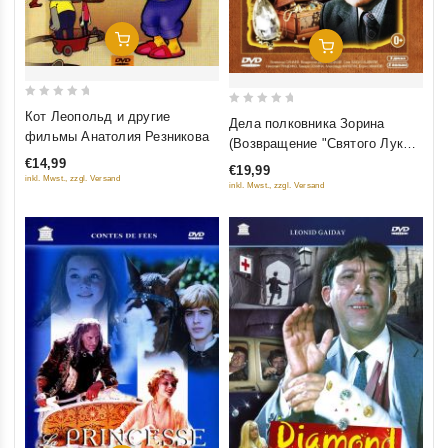
Добавить В Корзину
Добавить В Корзину
0
0
Кот Леопольд и другие
Дела полковника Зорина
out
out
фильмы Анатолия Резникова
(Возвращение "Святого Луки",
of
of
Чёрный Принц, Версия
€14,99
€19,99
5
5
inkl. Mwst., zzgl. Versand
полковника Зорина) (3 DVD)
inkl. Mwst., zzgl. Versand