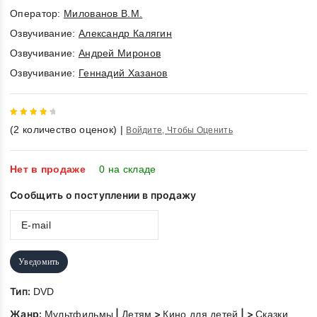
Оператор:
Милованов В.М.
Озвучивание:
Александр Калягин
Озвучивание:
Андрей Миронов
Озвучивание:
Геннадий Хазанов
4.5
out
(
2
количество оценок)
|
Войдите, Чтобы Оценить
of 5
Нет в продаже
0 на складе
Сообщить о поступлении в продажу
Уведомить
Тип:
DVD
Жанр:
|
>
| >
Мультфильмы
Детям
Кино для детей
Сказки