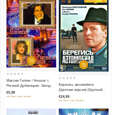
Добавить В Корзину
Добавить В Корзину
0
Максим Галкин / Аншлаг с
0
out
Берегись автомобиля
Региной Дубовицкая. Звезды
out
of
(Цветная версия) (Крупный
российского юмора
€5,99
of
5
план) (2 DVD)
€24,99
inkl. Mwst., zzgl. Versand
5
inkl. Mwst., zzgl. Versand