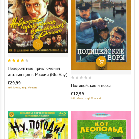
Добавить В Корзину
Добавить В Корзину
4
Невероятные приключения
out of
итальянцев в России (Blu-Ray)
5
€29,99
0
Полицейские и воры
inkl. Mwst., zzgl. Versand
out
€12,99
of
inkl. Mwst., zzgl. Versand
5