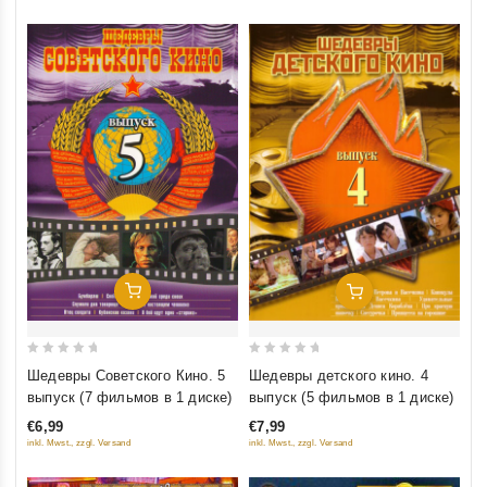
Добавить В Корзину
Добавить В Корзину
0
0
Шедевры Советского Кино. 5
Шедевры детского кино. 4
out
out
выпуск (7 фильмов в 1 диске)
выпуск (5 фильмов в 1 диске)
of
of
€6,99
€7,99
5
5
inkl. Mwst., zzgl. Versand
inkl. Mwst., zzgl. Versand