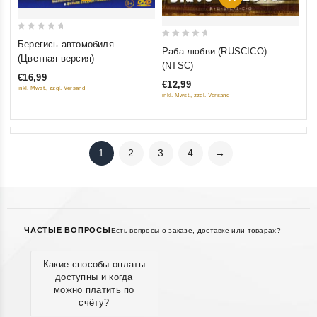
0
Берегись автомобиля
0
Раба любви (RUSCICO)
out
(Цветная версия)
out
(NTSC)
of
of
€16,99
5
€12,99
5
inkl. Mwst., zzgl. Versand
inkl. Mwst., zzgl. Versand
1
2
3
4
→
ЧАСТЫЕ ВОПРОСЫ
Есть вопросы о заказе, доставке или товарах?
Какие способы оплаты
доступны и когда
можно платить по
счёту?