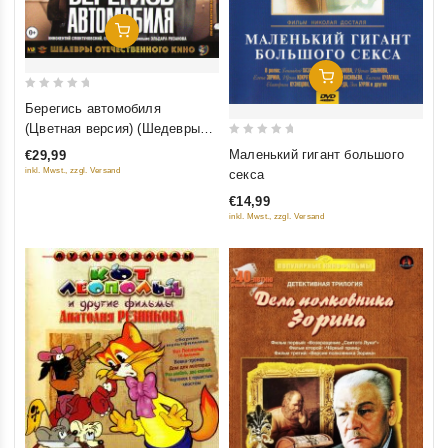
Добавить В Корзину
Добавить В Корзину
0
Берегись автомобиля
out
(Цветная версия) (Шедевры
of
0
отечественного кино) (Blu-ray)
Маленький гигант большого
€29,99
5
out
inkl. Mwst., zzgl. Versand
секса
of
€14,99
5
inkl. Mwst., zzgl. Versand