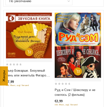
Добавить В Корзину
0
Пьер Бомарше. Безумный
Добавить В Корзину
Жанры
out
день или женитьба Фигаро.
of
Радиоспектакль (аудиокнига
€7,99
5
mp3)
inkl. Mwst., zzgl. Versand
0
Руд и Сэм / Шекспиру и не
out
снилось (2 фильма)
of
€2,99
5
inkl. Mwst., zzgl. Versand