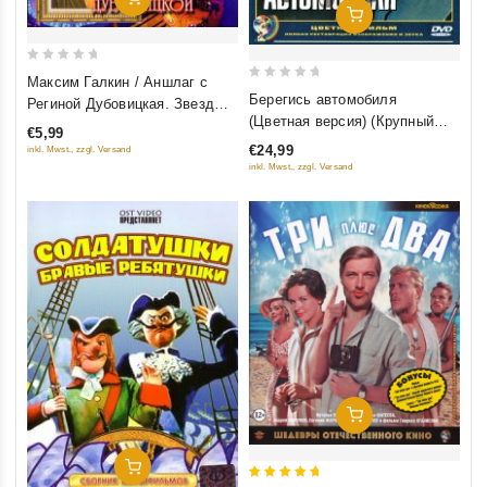
Добавить В Корзину
0
Максим Галкин / Аншлаг с
0
out
Берегись автомобиля
Региной Дубовицкая. Звезды
out
of
(Цветная версия) (Крупный
российского юмора
€5,99
of
5
план) (2 DVD)
€24,99
inkl. Mwst., zzgl. Versand
5
inkl. Mwst., zzgl. Versand
Добавить В Корзину
Добавить В Корзину