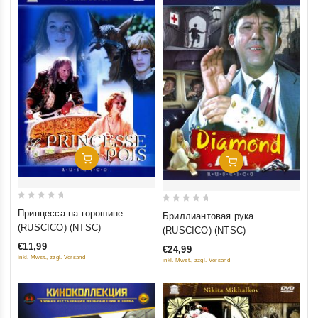
Добавить В Корзину
Добавить В Корзину
0
0
Принцесса на горошине
Бриллиантовая рука
out
out
(RUSCICO) (NTSC)
(RUSCICO) (NTSC)
of
of
€11,99
€24,99
5
5
inkl. Mwst., zzgl. Versand
inkl. Mwst., zzgl. Versand