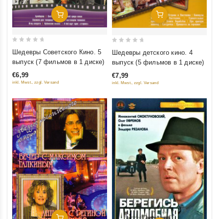
Добавить В Корзину
Добавить В Корзину
0
0
Шедевры Советского Кино. 5
Шедевры детского кино. 4
out
out
выпуск (7 фильмов в 1 диске)
выпуск (5 фильмов в 1 диске)
of
of
€6,99
€7,99
5
5
inkl. Mwst., zzgl. Versand
inkl. Mwst., zzgl. Versand
Добавить В Корзину