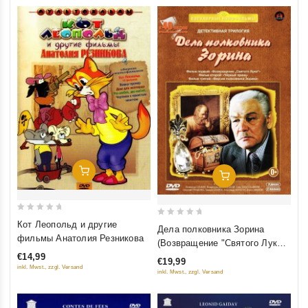
Добавить В Корзину
Добавить В Корзину
0
0
Кот Леопольд и другие
Дела полковника Зорина
out
out
фильмы Анатолия Резникова
(Возвращение "Святого Луки",
of
of
Чёрный Принц, Версия
€14,99
€19,99
5
5
inkl. Mwst., zzgl. Versand
полковника Зорина) (3 DVD)
inkl. Mwst., zzgl. Versand