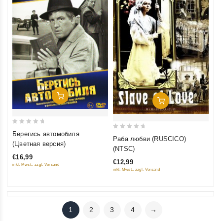
Добавить В Корзину
Добавить В Корзину
0
Берегись автомобиля
0
Раба любви (RUSCICO)
out
(Цветная версия)
out
(NTSC)
of
of
€16,99
5
€12,99
5
inkl. Mwst., zzgl. Versand
inkl. Mwst., zzgl. Versand
1
2
3
4
→