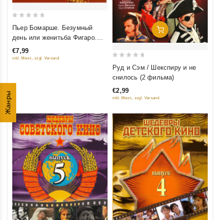
0
Пьер Бомарше. Безумный
Добавить В Корзину
out
день или женитьба Фигаро.
of
Радиоспектакль (аудиокнига
€7,99
5
mp3)
inkl. Mwst., zzgl. Versand
0
Руд и Сэм / Шекспиру и не
out
снилось (2 фильма)
of
€2,99
Жанры
5
inkl. Mwst., zzgl. Versand