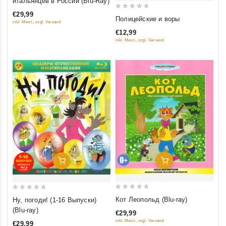
итальянцев в России (Blu-Ray)
5
€29,99
0
Полицейские и воры
inkl. Mwst., zzgl. Versand
out
€12,99
of
inkl. Mwst., zzgl. Versand
5
Добавить В Корзину
Добавить В Корзину
0
0
Кот Леопольд (Blu-ray)
Ну, погоди! (1-16 Выпуски)
out
out
(Blu-ray)
€29,99
of
of
inkl. Mwst., zzgl. Versand
€29,99