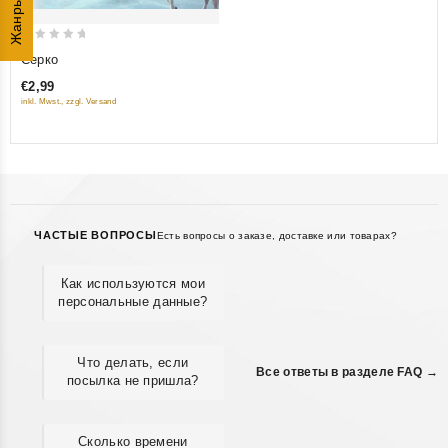
Жанры
0
Серко
out
€2,99
of
inkl. Mwst., zzgl. Versand
5
ЧАСТЫЕ ВОПРОСЫ
Есть вопросы о заказе, доставке или товарах?
Как используются мои
персональные данные?
Что делать, если
Все ответы в разделе FAQ →
посылка не пришла?
Сколько времени