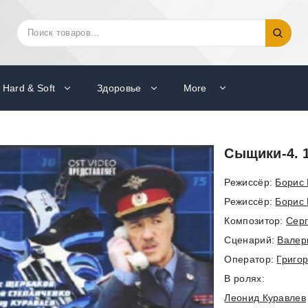
Искать:
Поиск
Hard & Soft
Здоровье
More
Сыщики-4. 1
Режиссёр:
Борис
Режиссёр:
Борис 
Композитор:
Серг
Cценарий:
Валер
Оператор:
Григо
В ролях:
Леонид Куравлев