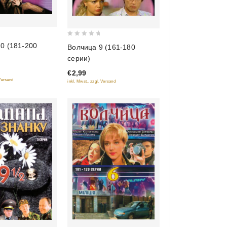
0
0 (181-200
Волчица 9 (161-180
out
серии)
of
€2,99
5
 Versand
inkl. Mwst., zzgl. Versand