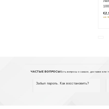
Люб
out
100
of
€2,
5
inkl. 
ЧАСТЫЕ ВОПРОСЫ
Есть вопросы о заказе, доставке или 
Забыл пароль. Как восстановить?