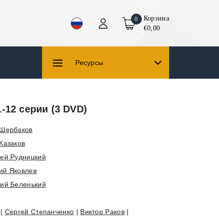
Корзина
0
€0,00
Ресурсы
-12 серии (3 DVD)
 Щербаков
Казаков
ей Рудницкий
ий Яковлев
рий Беленький
|
Сергей Степанченко
|
Виктор Раков
|