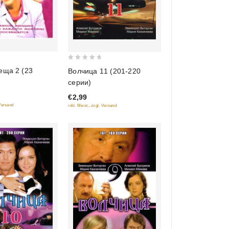
0
еща 2 (23
Волчица 11 (201-220
out
серии)
of
€2,99
5
 Versand
inkl. Mwst., zzgl. Versand