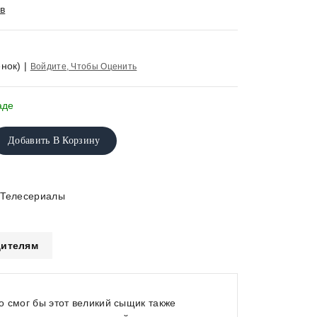
в
нок)
|
Войдите, Чтобы Оценить
аде
Добавить В Корзину
Телесериалы
ителям
о смог бы этот великий сыщик также