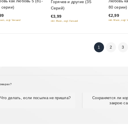
овь как любовь 5 (81-
Любовь ка
Горячев и другие (35
out
out
 серии)
80 серии)
Серий)
of
of
99
€2,99
€3,99
5
5
Mwst., zzgl. Versand
inkl. Mwst., zzgl.
inkl. Mwst., zzgl. Versand
1
2
3
товарах?
Что делать, если посылка не пришла?
Сохраняется ли кор
закрою са