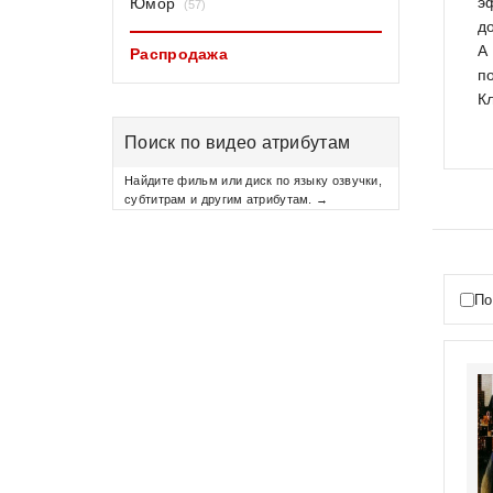
э
Юмор
(57)
д
А
Распродажа
п
К
Поиск по видео атрибутам
Найдите фильм или диск по языку озвучки,
субтитрам и другим атрибутам. →
По