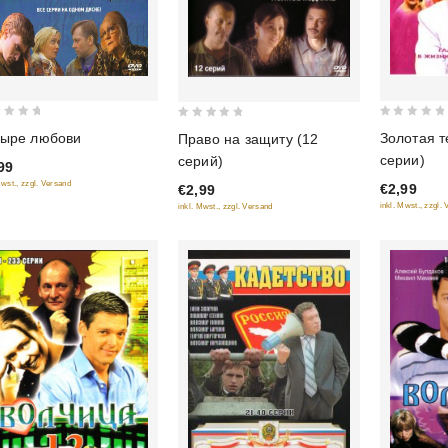
0
0
тыре любови
Золотая т
Право на защиту (12
out
out
серии)
серий)
99
of
of
Mwst., zzgl. Versand
€2,99
€2,99
5
5
inkl. Mwst., zzgl.
inkl. Mwst., zzgl. Versand