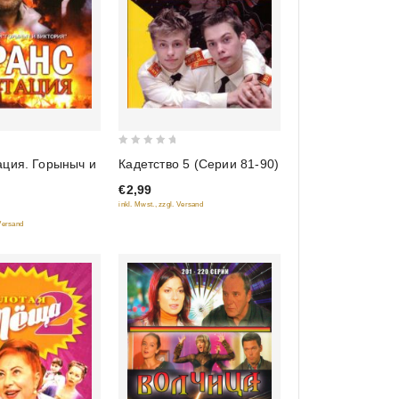
0
ация. Горыныч и
Кадетство 5 (Серии 81-90)
out
€2,99
of
inkl. Mwst., zzgl. Versand
5
 Versand