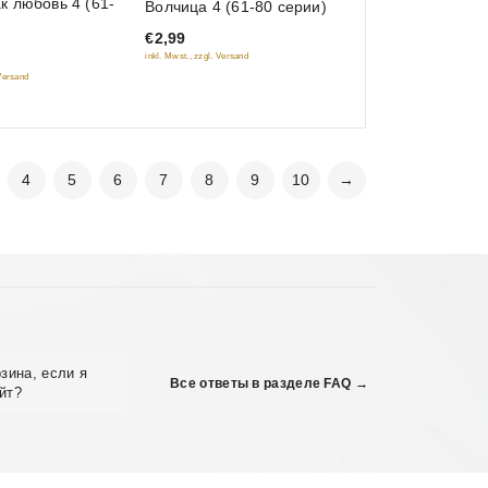
к любовь 4 (61-
Волчица 4 (61-80 серии)
out
€2,99
of
inkl. Mwst., zzgl. Versand
5
 Versand
4
5
6
7
8
9
10
→
зина, если я
Все ответы в разделе FAQ →
йт?