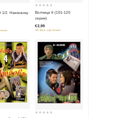
0
Волчица 6 (101-120
 1/2. Наизнанку.
out
серии)
of
€2,99
5
inkl. Mwst., zzgl. Versand
 Versand
0