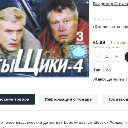
Владимир Стекло
0
(
0
количество оце
out
of
€5,99
5
1 на скл
inkl. Mwst., zzgl. Versand
Тип:
DVD
Жанр:
|
Детектив
исание товара
Информация о товаре
Производ
то такое классический детектив? Вспоминается Шерлок Холмс. Н