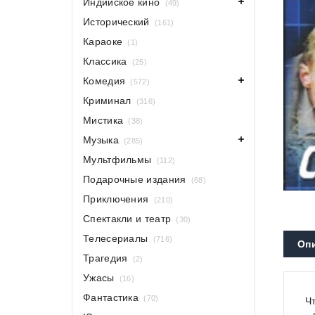
Индийское кино
(49)
Исторический
(161)
Караоке
(1)
Классика
(25)
Комедия
(572)
Криминал
(316)
Мистика
(38)
Музыка
(285)
Мультфильмы
(112)
Подарочные издания
(68)
Приключения
(210)
Спектакли и театр
(30)
Телесериалы
(716)
Оп
Трагедия
(2)
Ужасы
(16)
Фантастика
(70)
Ч