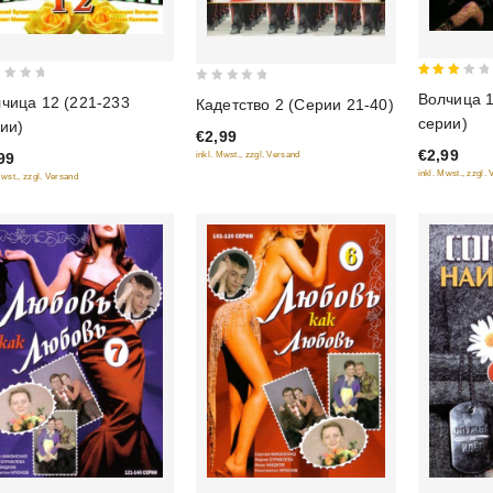
3
0
Волчица 1
чица 12 (221-233
Кадетство 2 (Серии 21-40)
out
out
серии)
ии)
of 5
€2,99
of
€2,99
inkl. Mwst., zzgl. Versand
99
5
inkl. Mwst., zzgl.
Mwst., zzgl. Versand