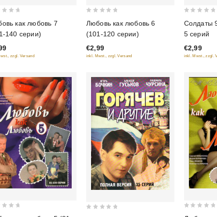
0
0
овь как любовь 7
Любовь как любовь 6
Солдаты 9
out
out
1-140 серии)
(101-120 серии)
5 серий
of
of
99
€2,99
€2,99
5
5
Mwst., zzgl. Versand
inkl. Mwst., zzgl. Versand
inkl. Mwst., zzgl.
0
0