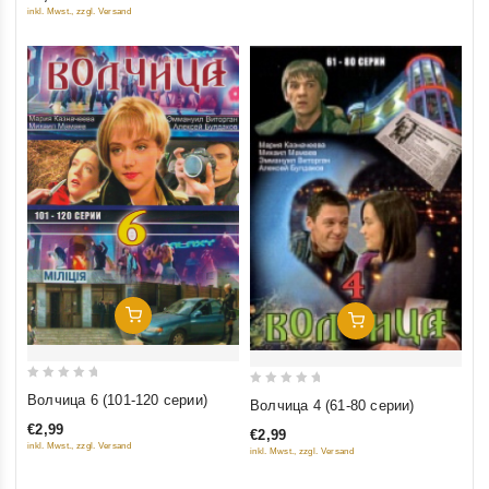
5
5
inkl. Mwst., zzgl. Versand
Добавить В Корзину
Добавить В Корзину
0
0
Волчица 6 (101-120 серии)
Волчица 4 (61-80 серии)
out
out
€2,99
€2,99
of
of
inkl. Mwst., zzgl. Versand
inkl. Mwst., zzgl. Versand
5
5