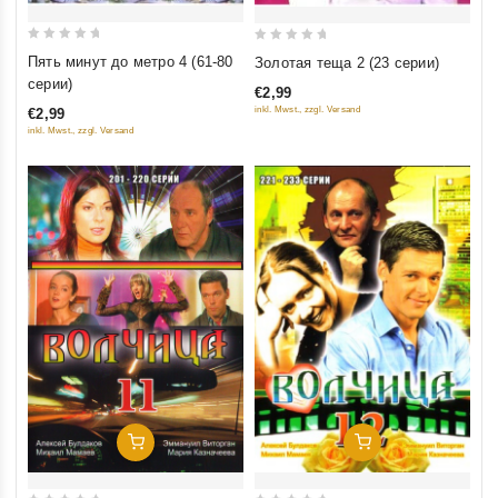
0
0
Пять минут до метро 4 (61-80
Золотая теща 2 (23 серии)
out
out
серии)
€2,99
of
of
inkl. Mwst., zzgl. Versand
€2,99
5
5
inkl. Mwst., zzgl. Versand
Добавить В Корзину
Добавить В Корзину