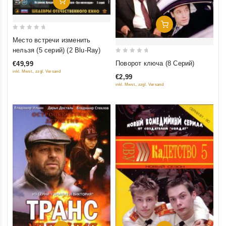
Добавить В Корзину
Добавить В Корзину
0
Место встречи изменить
out
нельзя (5 серий) (2 Blu-Ray)
of
0
Поворот ключа (8 Серий)
€49,99
5
out
inkl. Mwst., zzgl. Versand
€2,99
of
inkl. Mwst., zzgl. Versand
5