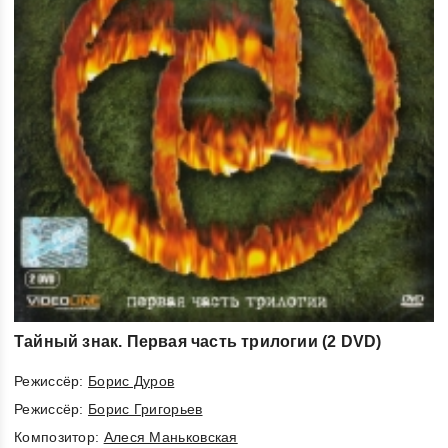
Тайный знак. Первая часть трилогии (2 DVD)
Режиссёр:
Борис Дуров
Режиссёр:
Борис Григорьев
Композитор:
Алеся Маньковская