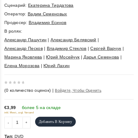
Cценарий:
Екатерина Тирдатова
Оператор:
Вадим Семеновых
Продюсер:
Владимир Есинов
В ролях:
Александр Пашутин
|
Александр Белявский
|
Александр Песков
|
Владимир Стеклов
|
Сергей Варчук
|
Марина Яковлева
|
Юрий Мосейчук
|
Дарья Семенова
|
Елена Морозова
|
Юрий Лахин
0
(
0
количество оценок)
|
Войдите, Чтобы Оценить
out
of
5
€3,99
более 5 на складе
inkl. Mwst., zzgl. Versand
Добавить В Корзину
Тип:
DVD