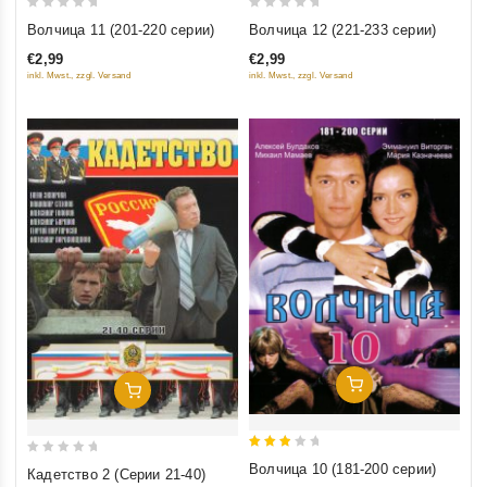
0
0
Волчица 11 (201-220 серии)
Волчица 12 (221-233 серии)
out
out
€2,99
€2,99
of
of
inkl. Mwst., zzgl. Versand
inkl. Mwst., zzgl. Versand
5
5
Добавить В Корзину
Добавить В Корзину
3
0
Волчица 10 (181-200 серии)
Кадетство 2 (Серии 21-40)
out
out