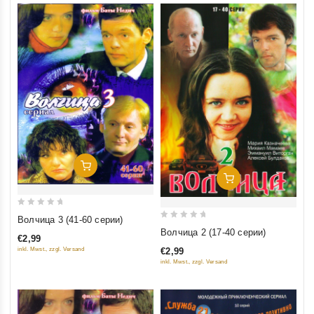
Добавить В Корзину
Добавить В Корзину
0
Волчица 3 (41-60 серии)
0
out
Волчица 2 (17-40 серии)
€2,99
out
of
€2,99
inkl. Mwst., zzgl. Versand
of
5
inkl. Mwst., zzgl. Versand
5