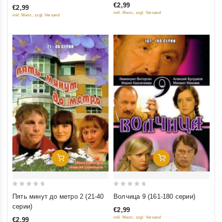
€2,99
€2,99
of 5
of
inkl. Mwst., zzgl. Versand
inkl. Mwst., zzgl. Versand
5
Добавить В Корзину
Добавить В Корзину
0
0
Пять минут до метро 2 (21-40
Волчица 9 (161-180 серии)
out
out
серии)
€2,99
of
of
inkl. Mwst., zzgl. Versand
€2,99