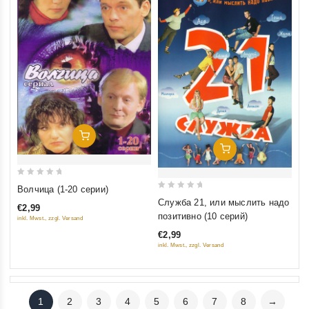
Добавить В Корзину
Добавить В Корзину
0
Волчица (1-20 серии)
0
out
Служба 21, или мыслить надо
€2,99
out
of
позитивно (10 серий)
inkl. Mwst., zzgl. Versand
of
5
€2,99
5
inkl. Mwst., zzgl. Versand
1
2
3
4
5
6
7
8
→