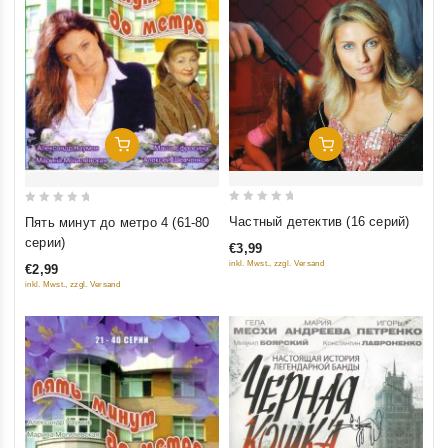
Добавить В Корзину
Добавить В Корзину
0
0
Частный детектив (16 серий)
Пять минут до метро 4 (61-80
out
out
серии)
€3,99
of
of
inkl. Mwst., zzgl. Versand
€2,99
5
5
inkl. Mwst., zzgl. Versand