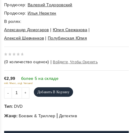
Продюсер:
Валерий Тодоровский
Продюсер:
Илья Неретин
В ролях:
Александр Домогаров
|
Юлия Свежакова
|
Алексей Шевченков
|
Полубинская Юлия
0
(
0
количество оценок)
|
Войдите, Чтобы Оценить
out
of
5
€2,99
более 5 на складе
inkl. Mwst., zzgl. Versand
Добавить В Корзину
Тип:
DVD
Жанр:
|
Боевик & Триллер
Детектив