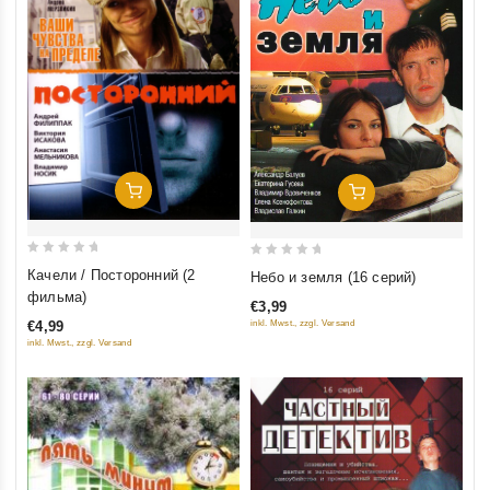
Добавить В Корзину
Добавить В Корзину
0
0
Качели / Посторонний (2
Небо и земля (16 серий)
out
out
фильма)
€3,99
of
of
inkl. Mwst., zzgl. Versand
€4,99
5
5
inkl. Mwst., zzgl. Versand