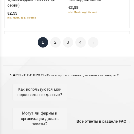
out
out
серии)
€2,99
of
of
inkl. Mwst., zzgl. Versand
€2,99
5
5
inkl. Mwst., zzgl. Versand
1
2
3
4
→
ЧАСТЫЕ ВОПРОСЫ
Есть вопросы о заказе, доставке или товарах?
Как используются мои
персональные данные?
Могут ли фирмы и
организации делать
Все ответы в разделе FAQ →
заказы?