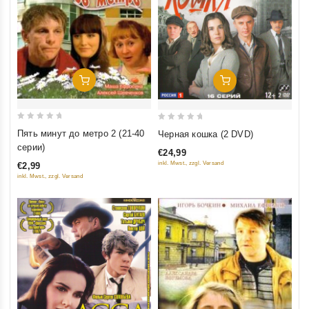
Добавить В Корзину
Добавить В Корзину
0
0
Пять минут до метро 2 (21-40
Черная кошка (2 DVD)
out
out
серии)
€24,99
of
of
inkl. Mwst., zzgl. Versand
€2,99
5
5
inkl. Mwst., zzgl. Versand