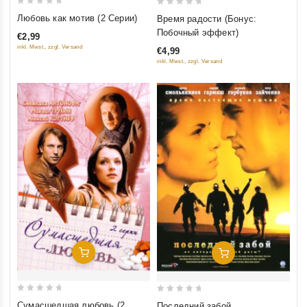
0
0
Любовь как мотив (2 Серии)
Время радости (Бонус:
out
out
Побочный эффект)
€2,99
of
of
inkl. Mwst., zzgl. Versand
€4,99
5
5
inkl. Mwst., zzgl. Versand
Добавить В Корзину
Добавить В Корзину
0
0
Сумасшедшая любовь (2
Последний забой