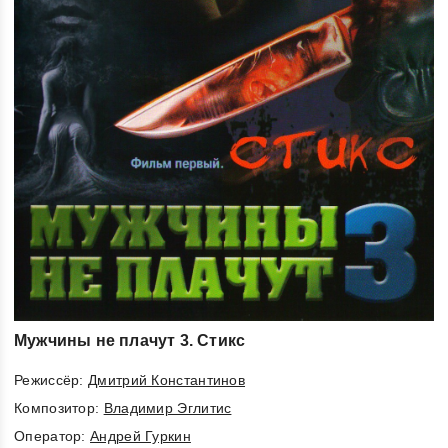
Мужчины не плачут 3. Стикс
Режиссёр:
Дмитрий Константинов
Композитор:
Владимир Эглитис
Оператор:
Андрей Гуркин