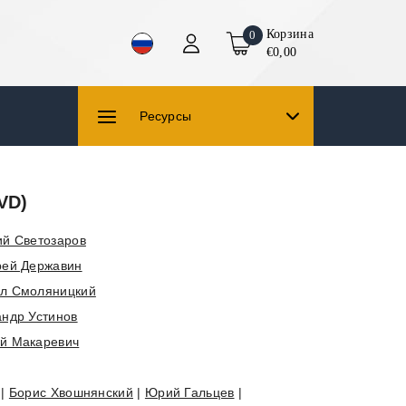
Корзина
0
€0,00
Ресурсы
VD)
й Светозаров
рей Державин
л Смоляницкий
андр Устинов
й Макаревич
|
Борис Хвошнянский
|
Юрий Гальцев
|