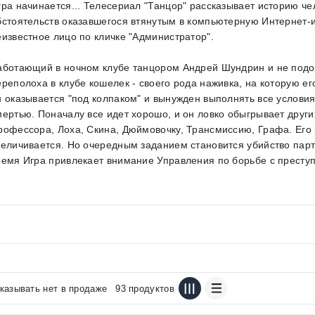
гра начинается... Телесериал "Танцор" рассказывает историю че
бстоятельств оказавшегося втянутым в компьютерную Интернет-и
еизвестное лицо по кличке "Администратор".
аботающий в ночном клубе танцором Андрей Шундрин и не подо
ереполоха в клубе кошелек - своего рода наживка, на которую ег
н оказывается "под колпаком" и вынужден выполнять все условия
мертью. Поначалу все идет хорошо, и он ловко обыгрывает других
рофессора, Лоха, Скина, Дюймовочку, Трансмиссию, Графа. Его р
величивается. Но очередным заданием становится убийство парт
ремя Игра привлекает внимание Управления по борьбе с преступ
казывать нет в продаже
93 продуктов