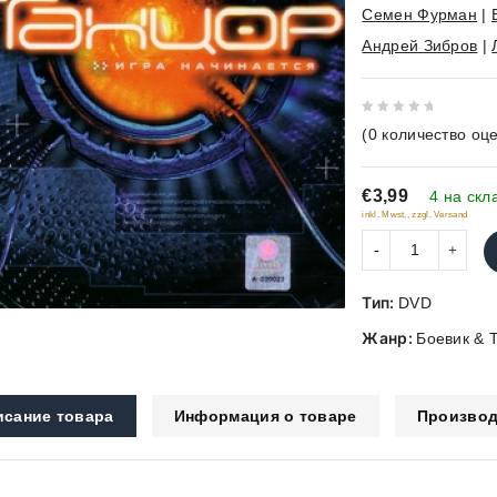
Семен Фурман
|
Андрей Зибров
|
0
(
0
количество оце
out
of
€3,99
5
4 на скл
inkl. Mwst., zzgl. Versand
Тип:
DVD
Жанр:
Боевик & 
исание товара
Информация о товаре
Производ