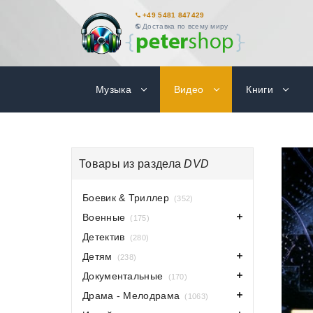
+49 5481 847429
Доставка по всему миру
Музыка
Видео
Книги
Товары из раздела
DVD
Боевик & Триллер
(352)
Военные
(175)
Детектив
(280)
Детям
(238)
Документальные
(170)
Драма - Мелодрама
(1063)