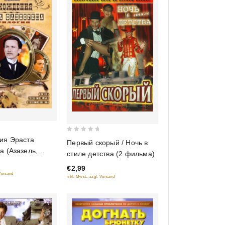
0
ия Эраста
Первый скорый / Ночь в
out
 (Азазель,
стиле детства (2 фильма)
of
гамбит, Статский
€2,99
5
 Versand
inkl. Mwst., zzgl. Versand