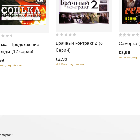
0
0
Брачный контракт 2 (8
Семерка (
ька. Продолжение
out
out
Серий)
енды (12 серий)
€3,99
of
of
inkl. Mwst., zzgl.
€2,99
5
5
99
inkl. Mwst., zzgl. Versand
Mwst., zzgl. Versand
товарах?