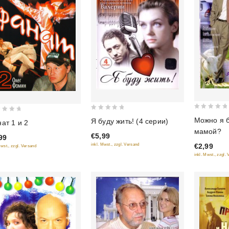
0
0
Можно я б
Я буду жить! (4 серии)
ат 1 и 2
out
out
мамой?
€5,99
of
99
of
inkl. Mwst., zzgl. Versand
€2,99
Mwst., zzgl. Versand
5
5
inkl. Mwst., zzgl.