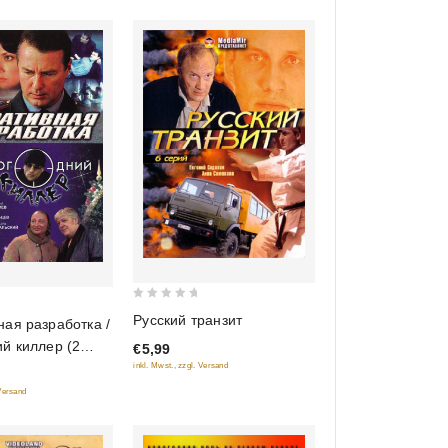
0
Русский транзит
ая разработка /
out
й киллер (2
€5,99
of
inkl. Mwst., zzgl. Versand
5
 Versand