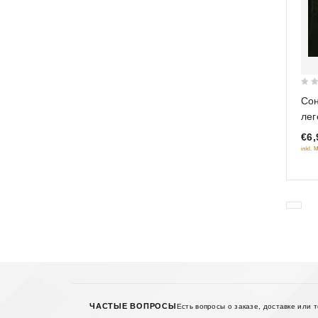
0
Сон
out
лег
of
€6,
5
inkl. 
ЧАСТЫЕ ВОПРОСЫ
Есть вопросы о заказе, доставке или 