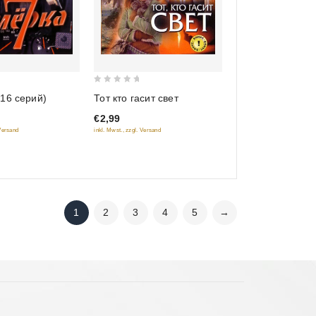
0
Тот кто гасит свет
16 серий)
out
€2,99
of
inkl. Mwst., zzgl. Versand
 Versand
5
1
2
3
4
5
→