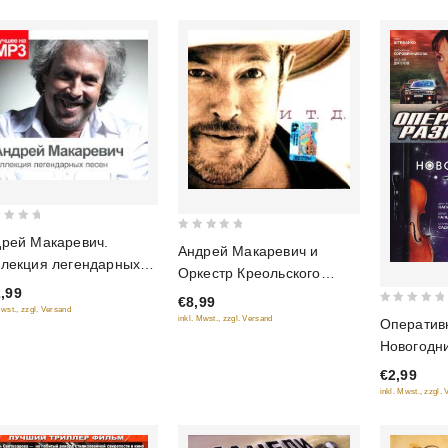
0
рей Макаревич.
Андрей Макаревич и
out
лекция легендарных
Оркестр Креольского
of
ен (MP3)
,99
Танго ‎– И т. д.
€8,99
5
Mwst., zzgl. Versand
0
inkl. Mwst., zzgl. Versand
Оперативн
out
Новогодни
of
фильма)
€2,99
5
inkl. Mwst., zzgl.