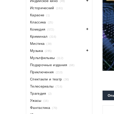
Индийское кино
(49)
Исторический
(161)
Караоке
(1)
Классика
(25)
Комедия
(572)
Криминал
(316)
Мистика
(38)
Музыка
(285)
Мультфильмы
(112)
Подарочные издания
(68)
Приключения
(210)
Спектакли и театр
(30)
Телесериалы
(716)
Трагедия
(2)
Оп
Ужасы
(16)
Фантастика
(70)