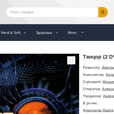
Искать:
Поиск
Hard & Soft
Здоровье
More
Танцор (2 D
Режиссёр:
Дмитри
Композитор:
Анд
Cценарий:
Михаи
Оператор:
Алекс
Продюсер:
Андре
В ролях:
Александр Лыков