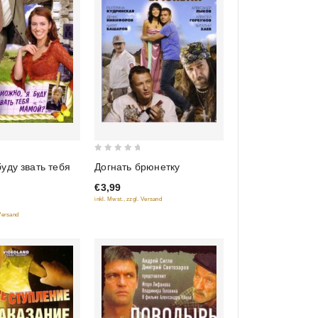
0
уду звать тебя
Догнать брюнетку
out
€3,99
of
inkl. Mwst., zzgl. Versand
5
 Versand