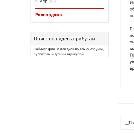
Юмор
(57)
И
о
Распродажа
н
Р
п
Поиск по видео атрибутам
о
с
Найдите фильм или диск по языку озвучки,
субтитрам и другим атрибутам. →
П
у
в
По