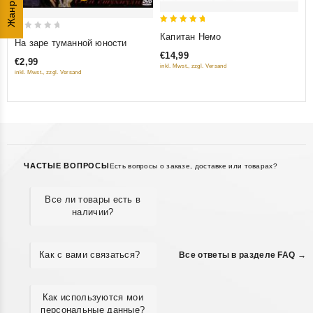
Жанры
5
Капитан Немо
0
На заре туманной юности
out of 5
out
€14,99
€2,99
of
inkl. Mwst., zzgl. Versand
inkl. Mwst., zzgl. Versand
5
ЧАСТЫЕ ВОПРОСЫ
Есть вопросы о заказе, доставке или товарах?
Все ли товары есть в
наличии?
Как с вами связаться?
Все ответы в разделе FAQ →
Как используются мои
персональные данные?