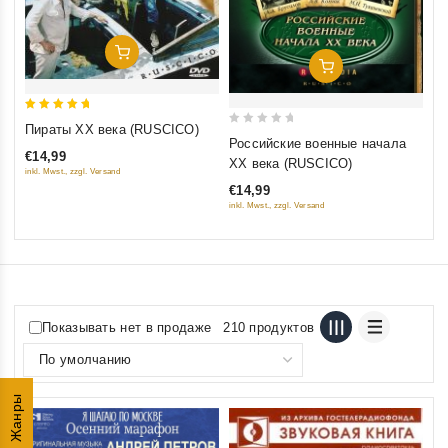
Добавить В Корзину
Добавить В Корзину
5
Пираты XX века (RUSCICO)
0
out of 5
Российские военные начала
out
€14,99
XX века (RUSCICO)
inkl. Mwst., zzgl. Versand
of
€14,99
5
inkl. Mwst., zzgl. Versand
Показывать нет в продаже
210 продуктов
Жанры