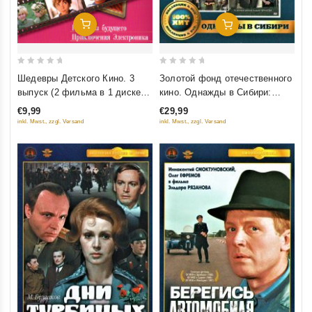
Добавить В Корзину
Добавить В Корзину
0
0
Шедевры Детского Кино. 3
Золотой фонд отечественного
out
out
выпуск (2 фильма в 1 диске)
кино. Однажды в Сибири:
of
of
(Гостья из будущего.
Сибириада (Фильм 1-2);
€9,99
€29,99
5
5
Приключения Электроника)
Даурия; Хмель (4 DVD)
inkl. Mwst., zzgl. Versand
inkl. Mwst., zzgl. Versand