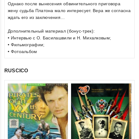
Однако после вынесения обвинительного приговора
жену судьба Платона мало интересует. Вера же согласна
ждать его из заключения…
Дополнительный материал (бонус-трек):
• Интервью с О. Басилашвили и Н. Михалковым;
• Фильмографии;
• Фотоальбом
RUSCICO
0
Ди
ou
(R
of
€1
5
inkl