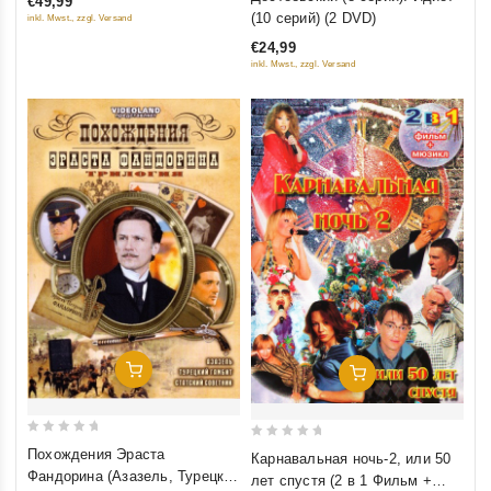
€49,99
5
out
(10 серий) (2 DVD)
inkl. Mwst., zzgl. Versand
of
€24,99
5
inkl. Mwst., zzgl. Versand
Добавить В Корзину
Добавить В Корзину
0
0
Похождения Эраста
Карнавальная ночь-2, или 50
out
out
Фандорина (Азазель, Турецкий
лет спустя (2 в 1 Фильм +
of