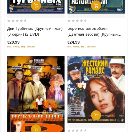
Добавить В Корзину
Добавить В Корзину
0
0
Дни Турбиных (Крупный план)
Берегись автомобиля
out
out
(3 серии) (2 DVD)
(Цветная версия) (Крупный
of
of
план) (2 DVD)
€29,99
€24,99
5
5
inkl. Mwst., zzgl. Versand
inkl. Mwst., zzgl. Versand
Добавить В Корзину
Добавить В Корзину