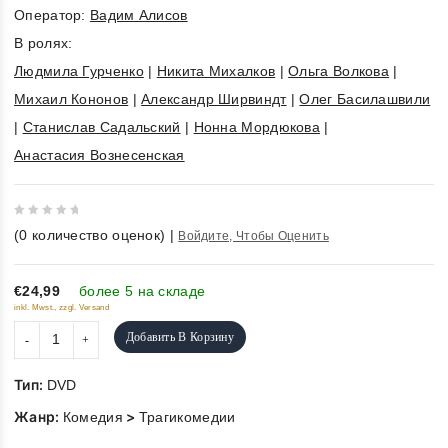
Оператор:
Вадим Алисов
В ролях:
Людмила Гурченко
|
Никита Михалков
|
Ольга Волкова
|
Михаил Кононов
|
Александр Ширвиндт
|
Олег Басилашвили
|
Станислав Садальский
|
Нонна Мордюкова
|
Анастасия Вознесенская
0
(
0
количество оценок)
|
Войдите, Чтобы Оценить
out
of
5
€24,99
более 5 на складе
inkl. Mwst., zzgl. Versand
Добавить В Корзину
Тип:
DVD
Жанр:
>
Комедия
Трагикомедии