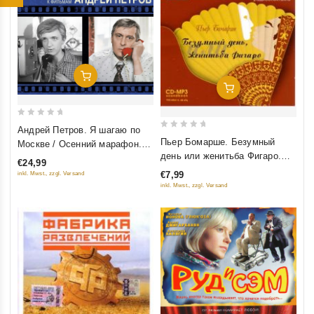
Добавить В Корзину
Добавить В Корзину
0
Андрей Петров. Я шагаю по
0
out
Пьер Бомарше. Безумный
Москве / Осенний марафон.
out
of
день или женитьба Фигаро.
Оригинальная музыка к
€24,99
of
5
Радиоспектакль (аудиокнига
фильмам
€7,99
inkl. Mwst., zzgl. Versand
5
mp3)
inkl. Mwst., zzgl. Versand