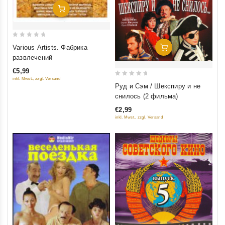
Добавить В Корзину
0
Various Artists. Фабрика
Добавить В Корзину
out
развлечений
of
€5,99
5
inkl. Mwst., zzgl. Versand
0
Руд и Сэм / Шекспиру и не
out
снилось (2 фильма)
of
€2,99
5
inkl. Mwst., zzgl. Versand