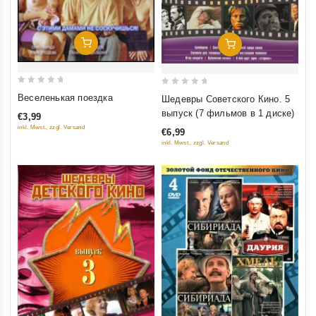
Добавить В Корзину
Добавить В Корзину
0
0
Веселенькая поездка
Шедевры Советского Кино. 5
out
out
выпуск (7 фильмов в 1 диске)
€3,99
of
of
inkl. Mwst., zzgl. Versand
€6,99
5
5
inkl. Mwst., zzgl. Versand