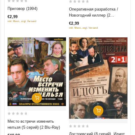
0
0
Приговор (1994)
Оперативная разработка /
out
out
Новогодний киллер (2
€2,99
of
of
фильма)
inkl. Mwst., zzgl. Versand
€2,99
5
5
inkl. Mwst., zzgl. Versand
Добавить В Корзину
Добавить В Корзину
0
Место встречи изменить
out
нельзя (5 серий) (2 Blu-Ray)
of
0
Достоевский (8 серий). Идиот