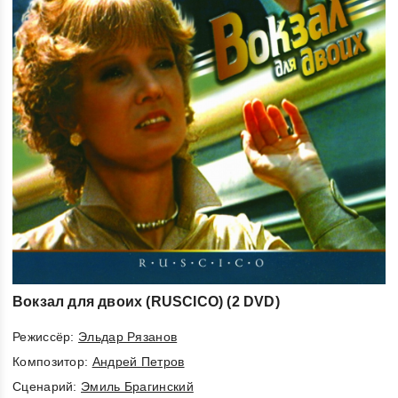
Вокзал для двоих (RUSCICO) (2 DVD)
Режиссёр:
Эльдар Рязанов
Композитор:
Андрей Петров
Cценарий:
Эмиль Брагинский