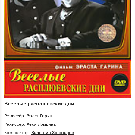
Веселые расплюевские дни
Режиссёр:
Эраст Гарин
Режиссёр:
Хеся Локшина
Композитор:
Валентин Золотарев