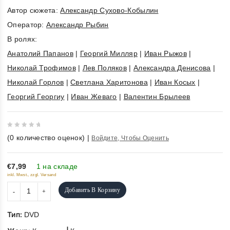
Автор сюжета:
Александр Сухово-Кобылин
Оператор:
Александр Рыбин
В ролях:
Анатолий Папанов
|
Георгий Милляр
|
Иван Рыжов
|
Николай Трофимов
|
Лев Поляков
|
Александра Денисова
|
Николай Горлов
|
Светлана Харитонова
|
Иван Косых
|
Георгий Георгиу
|
Иван Жеваго
|
Валентин Брылеев
0
(
0
количество оценок)
|
Войдите, Чтобы Оценить
out
of
5
€7,99
1 на складе
inkl. Mwst., zzgl. Versand
Добавить В Корзину
Тип:
DVD