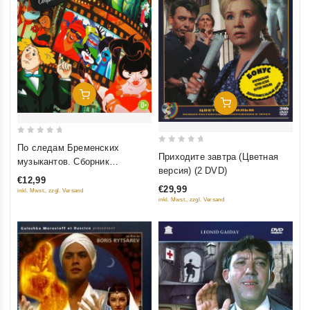
Добавить В Корзину
Добавить В Корзину
0
По следам Бременских
0
Приходите завтра (Цветная
out
музыкантов. Сборник
out
версия) (2 DVD)
of
мультфильмов. Шедевры
of
€12,99
5
€29,99
отечественной
inkl. Mwst., zzgl. Versand
5
inkl. Mwst., zzgl. Versand
мультипликации