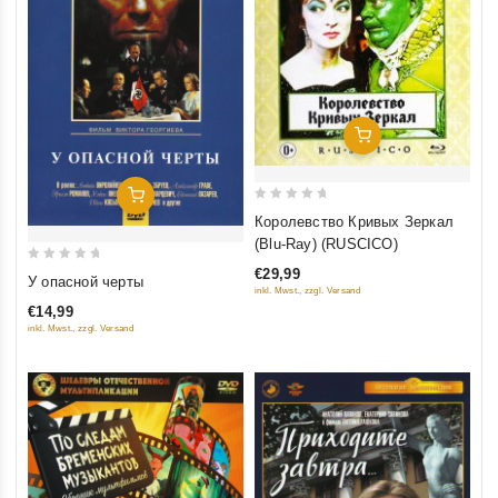
Добавить В Корзину
Добавить В Корзину
0
Королевство Кривых Зеркал
out
(Blu-Ray) (RUSCICO)
of
0
€29,99
У опасной черты
5
inkl. Mwst., zzgl. Versand
out
€14,99
of
inkl. Mwst., zzgl. Versand
5