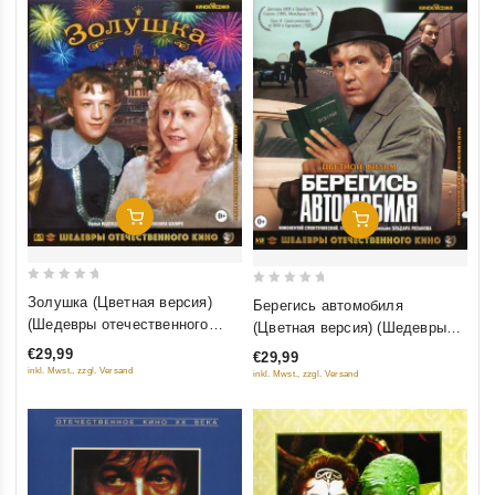
Добавить В Корзину
Добавить В Корзину
0
0
Золушка (Цветная версия)
Берегись автомобиля
out
out
(Шедевры отечественного
(Цветная версия) (Шедевры
of
of
кино) (Blu-ray)
отечественного кино) (Blu-ray)
€29,99
€29,99
5
5
inkl. Mwst., zzgl. Versand
inkl. Mwst., zzgl. Versand