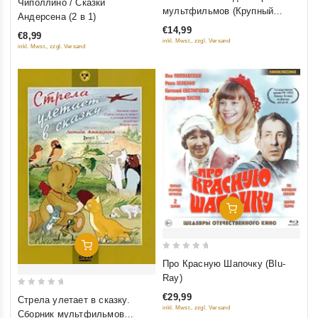
Чиполлино / Сказки
out
мультфильмов (Крупный
out
Андерсена (2 в 1)
of
план)
of
€14,99
€8,99
5
5
inkl. Mwst., zzgl. Versand
inkl. Mwst., zzgl. Versand
Добавить В Корзину
Добавить В Корзину
0
Про Красную Шапочку (Blu-
out
Ray)
of
0
€29,99
Стрела улетает в сказку.
5
out
inkl. Mwst., zzgl. Versand
Сборник мультфильмов