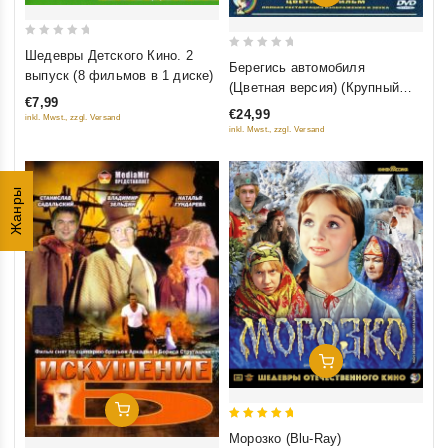
0
Шедевры Детского Кино. 2
0
Берегись автомобиля
out
выпуск (8 фильмов в 1 диске)
out
(Цветная версия) (Крупный
of
of
€7,99
план) (2 DVD)
5
€24,99
inkl. Mwst., zzgl. Versand
5
inkl. Mwst., zzgl. Versand
Жанры
Добавить В Корзину
Добавить В Корзину
5
Морозко (Blu-Ray)