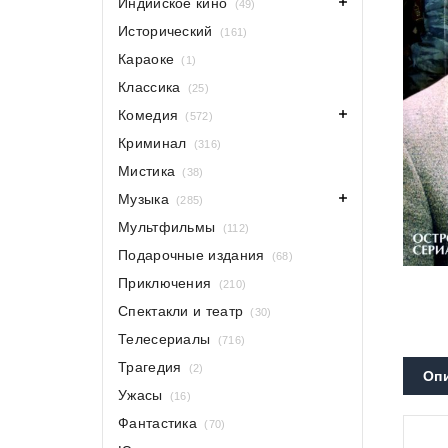
Индийское кино
(49)
Исторический
(161)
Караоке
(1)
Классика
(25)
Комедия
(572)
Криминал
(316)
Мистика
(38)
Музыка
(285)
Мультфильмы
(112)
Подарочные издания
(68)
Приключения
(210)
Спектакли и театр
(30)
Телесериалы
(716)
Трагедия
(2)
Оп
Ужасы
(16)
Фантастика
(70)