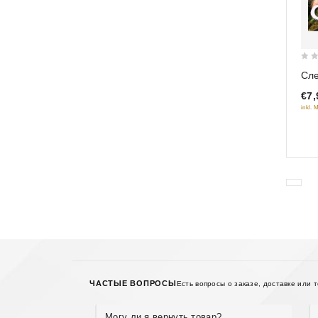
0
Сле
out
€7,
of
inkl. 
5
ЧАСТЫЕ ВОПРОСЫ
Есть вопросы о заказе, доставке или 
Могу ли я вернуть товар?