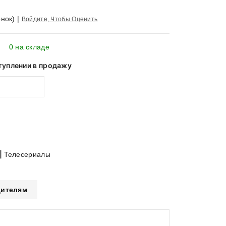
нок)
|
Войдите, Чтобы Оценить
0 на складе
туплении в продажу
|
Телесериалы
ителям