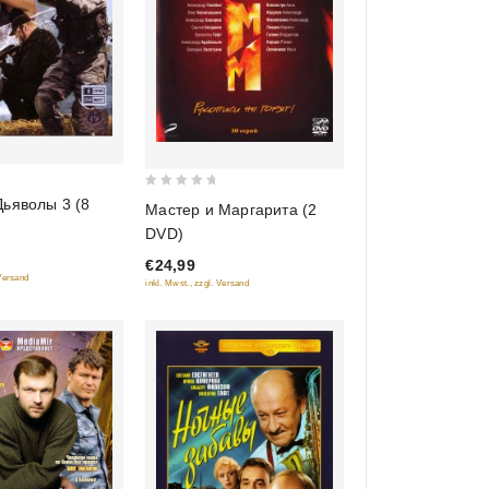
0
ьяволы 3 (8
Мастер и Маргарита (2
out
DVD)
of
€24,99
5
 Versand
inkl. Mwst., zzgl. Versand