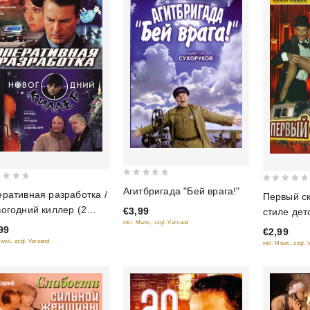
0
0
Агитбригада "Бей врага!"
ративная разработка /
Первый ск
out
out
огодний киллер (2
€3,99
стиле дет
of
of
льма)
inkl. Mwst., zzgl. Versand
5
99
€2,99
5
Mwst., zzgl. Versand
inkl. Mwst., zzgl.