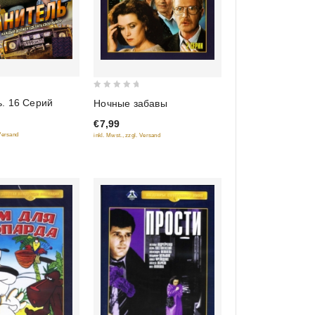
0
. 16 Серий
Ночные забавы
out
€7,99
of
 Versand
inkl. Mwst., zzgl. Versand
5