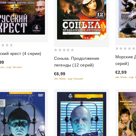
ский крест (4 серии)
0
0
Морские Д
Сонька. Продолжение
out
out
99
серий)
легенды (12 серий)
of
of
Mwst., zzgl. Versand
€2,99
5
€6,99
5
inkl. Mwst., zzgl.
inkl. Mwst., zzgl. Versand