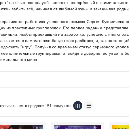
Крот" на языке спецслужб - человек, внедрённый в криминальны
олжен забыть всё, начиная от любимой жены и заканчивая родны
перативного работника уголовного розыска Сергея Кузьмичева п
дну из преступных группировок. Его первое задание представля
ровинции, якобы приехавший на заработки, успешно с ним справл
казывается в самом пекле бандитских разборок, и, как настоящи
родолжить "игру". Получив со временем статус серьезного уголов
олее влиятельные группировки, и, войдя в доверие, вступает в 
риминального мира.
казывать нет в продаже
51 продуктов