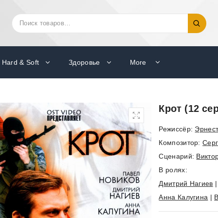
Искать:
Поиск
Hard & Soft
Здоровье
More
Крот (12 се
Режиссёр:
Эрнес
Композитор:
Серг
Cценарий:
Викто
В ролях:
Дмитрий Нагиев
Анна Калугина
|