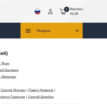
Корзина
0
€0,00
Ресурсы
рий)
т Ясан
ей Баневич
р Мережко
|
Сергей Мурзин
|
Павел Новиков
|
Виктор Смирнов
|
Сергей Щербин