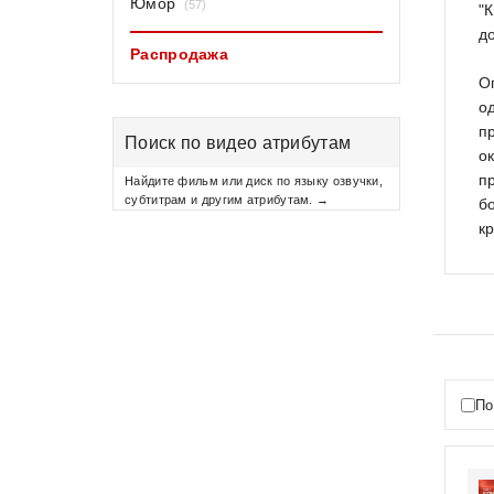
Юмор
(57)
"
д
Распродажа
О
о
п
Поиск по видео атрибутам
о
п
Найдите фильм или диск по языку озвучки,
субтитрам и другим атрибутам. →
б
к
По