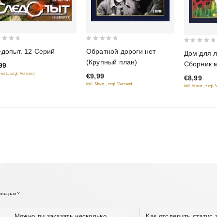
0
0
допыт. 12 Серий
Обратной дороги нет
Дом для 
out
out
(Крупный план)
Сборник 
99
of
of
Mwst., zzgl. Versand
€9,99
5
€8,99
5
inkl. Mwst., zzgl. Versand
inkl. Mwst., zzgl.
товарах?
Можно ли заказать несколько
Как отследить статус 