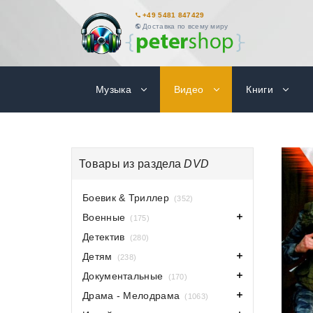
+49 5481 847429
Доставка по всему миру
Музыка
Видео
Книги
Товары из раздела
DVD
Боевик & Триллер
(352)
Военные
(175)
Детектив
(280)
Детям
(238)
Документальные
(170)
Драма - Мелодрама
(1063)