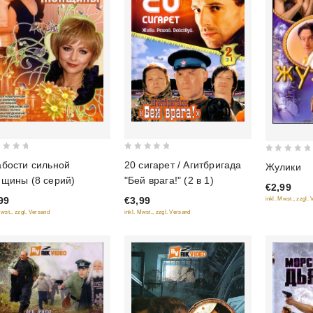
0
0
бости сильной
20 сигарет / Агитбригада
Жулики
out
out
щины (8 серий)
"Бей врага!" (2 в 1)
€2,99
of
of
99
€3,99
inkl. Mwst., zzgl.
5
5
Mwst., zzgl. Versand
inkl. Mwst., zzgl. Versand