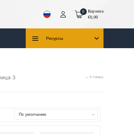
Корзина
0
€0,00
Ресурсы
ница 3
← К товару