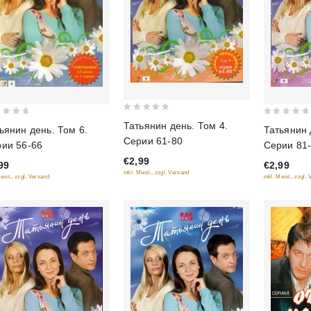
0
0
Татьянин день. Том 4.
ьянин день. Том 6.
Татьянин 
out
out
Серии 61-80
ии 56-66
Серии 81
of
of
€2,99
5
99
€2,99
5
inkl. Mwst., zzgl. Versand
Mwst., zzgl. Versand
inkl. Mwst., zzgl.