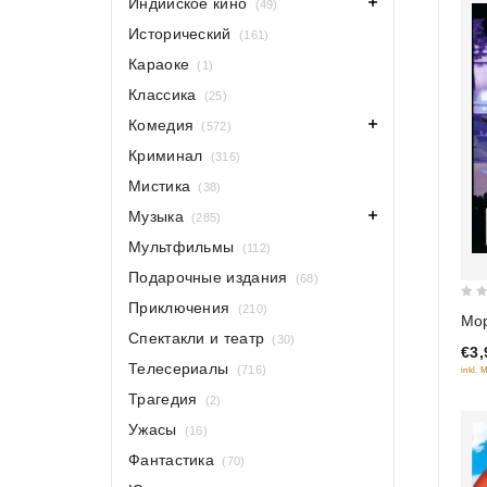
Индийское кино
(49)
Исторический
(161)
Караоке
(1)
Классика
(25)
Комедия
(572)
Криминал
(316)
Мистика
(38)
Музыка
(285)
Мультфильмы
(112)
Подарочные издания
(68)
Приключения
(210)
0
Мор
out
Спектакли и театр
(30)
€3,
of
Телесериалы
(716)
inkl. 
5
Трагедия
(2)
Ужасы
(16)
Фантастика
(70)