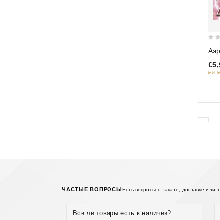
0
Аэр
out
€5,
of
inkl. 
5
ЧАСТЫЕ ВОПРОСЫ
Есть вопросы о заказе, доставке или 
Все ли товары есть в наличии?