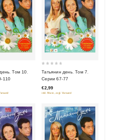
0
Татьянин день. Том 7.
день. Том 10.
out
Серии 67-77
0-110
of
€2,99
5
inkl. Mwst., zzgl. Versand
 Versand