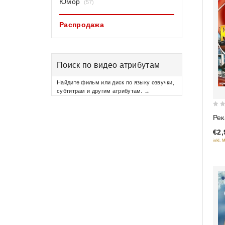
Юмор
(57)
Распродажа
Поиск по видео атрибутам
Найдите фильм или диск по языку озвучки,
субтитрам и другим атрибутам. →
0
Рек
out
€2,
of
inkl. 
5