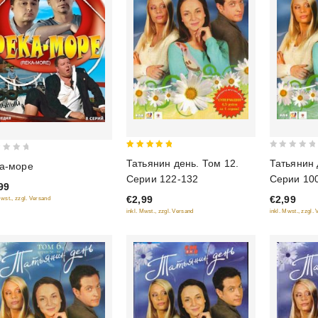
5
0
Татьянин день. Том 12.
Татьянин 
а-море
out of 5
out
Серии 122-132
Серии 10
99
of
€2,99
€2,99
Mwst., zzgl. Versand
5
inkl. Mwst., zzgl. Versand
inkl. Mwst., zzgl.