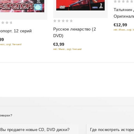
0
Татьянин 
out
Оригинал
of
€12,99
5
0
Русское лекарство (2
inkl. Mwst., zzgl.
опорт. 12 серий
out
DVD)
of
99
€3,99
5
Mwst., zzgl. Versand
inkl. Mwst., zzgl. Versand
товарах?
Вы продаете новые CD, DVD диски?
Где посмотреть истори