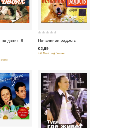
0
Нечаянная радость
 на двоих. 8
out
€2,99
of
inkl. Mwst., zzgl. Versand
5
 Versand