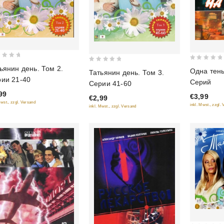
0
0
ьянин день. Том 2.
Одна тень
Татьянин день. Том 3.
out
out
ии 21-40
Серий
Серии 41-60
of
of
99
€3,99
5
€2,99
5
Mwst., zzgl. Versand
inkl. Mwst., zzgl.
inkl. Mwst., zzgl. Versand