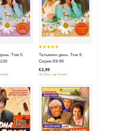
5
день. Том 5.
Татьянин день. Том 9.
out of 5
-100
Серии 89-99
€2,99
 Versand
inkl. Mwst., zzgl. Versand