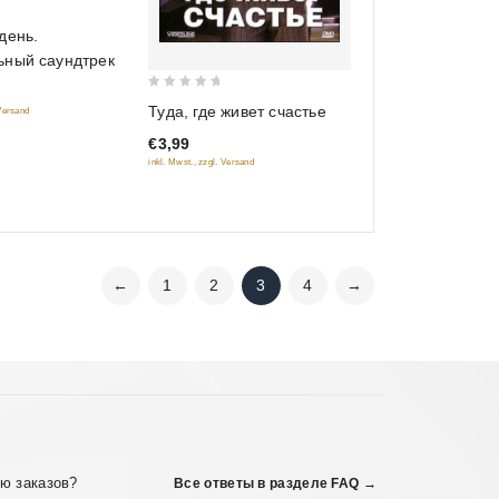
день.
ьный саундтрек
0
Туда, где живет счастье
 Versand
out
€3,99
of
inkl. Mwst., zzgl. Versand
5
←
1
2
3
4
→
ю заказов?
Все ответы в разделе FAQ →