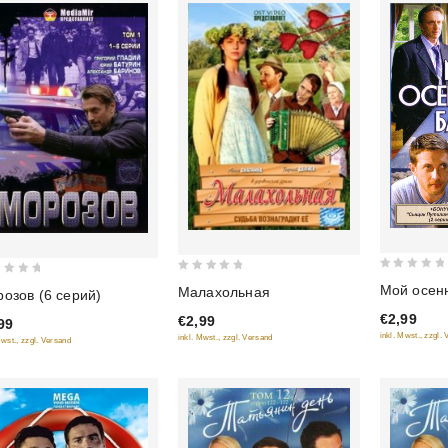
0
0
Мой осен
Малахольная
озов (6 серий)
out
out
€2,99
€2,99
of
99
of
inkl. Mwst., zzgl.
inkl. Mwst., zzgl. Versand
5
Mwst., zzgl. Versand
5