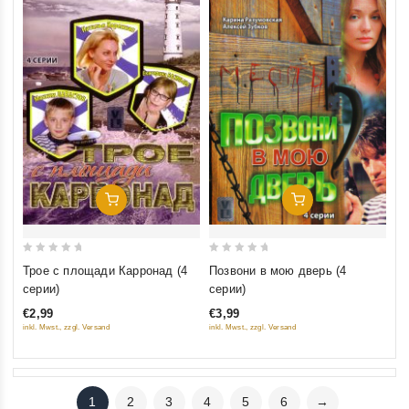
Добавить В Корзину
Добавить В Корзину
0
0
Трое с площади Карронад (4
Позвони в мою дверь (4
out
out
серии)
серии)
of
of
€2,99
€3,99
5
5
inkl. Mwst., zzgl. Versand
inkl. Mwst., zzgl. Versand
1
2
3
4
5
6
→