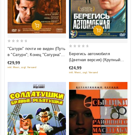
Добавить В Корзину
Добавить В Корзину
0
"Сатурн" почти не виден (Путь
0
out
Берегись автомобиля
в "Сатурн"; Конец "Сатурна";
out
of
(Цветная версия) (Крупный
Бой после победы) (3 DVD)
€29,99
of
5
план) (2 DVD)
€24,99
inkl. Mwst., zzgl. Versand
5
inkl. Mwst., zzgl. Versand