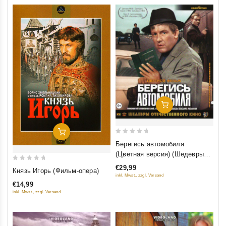
Добавить В Корзину
Добавить В Корзину
0
Берегись автомобиля
out
(Цветная версия) (Шедевры
of
отечественного кино) (Blu-ray)
0
€29,99
Князь Игорь (Фильм-опера)
5
inkl. Mwst., zzgl. Versand
out
€14,99
of
inkl. Mwst., zzgl. Versand
5