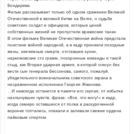
Бондарева.
Фильм рассказывает только об одном сражении Великой
Отечественной в великой битве на Волге, о судьбе
советских солдат и офицеров, которые ценой
собственных жизней не пропустили вражеские танки.
В этом фильме Великая Отечественная война предстала
поистине войной народной, а в кадр проникли походные
жены, никчемные смерти, отставшие кухни,
наркомовские сто грамм, похоронные команды и такой
стыд, как Вторая ударная армия, в которой сгинул без
вести сын генерала Бессонова, самого, пожалуй,
убедительного военачальника советского экрана в
несравненном исполнении Георгия Жженова.
…И навсегда останется в памяти его скупая, от избытка
нахлынувших чувств, фраза: «Все, что могу!» и кадр,
когда семеро оставшихся от полка в раскуроченной
воронке топтались, плакали и заливали свежие ордена
пайковым спиртом.