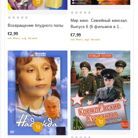
Добавить В Корзину
0
Мир кино. Семейный кинозал.
0
out
Возвращение блудного папы
Выпуск 6 (6 фильмов в 1
out
of
диске)
€2,99
€7,99
of
5
inkl. Mwst., zzgl. Versand
inkl. Mwst., zzgl. Versand
5
Добавить В Корзину
Добавить В Корзину