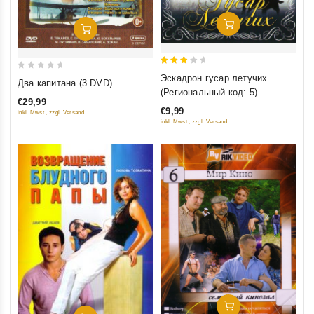
Добавить В Корзину
Добавить В Корзину
3
0
Эскадрон гусар летучих
Два капитана (3 DVD)
out
(Региональный код: 5)
out
of 5
€29,99
of
€9,99
inkl. Mwst., zzgl. Versand
5
inkl. Mwst., zzgl. Versand
Добавить В Корзину