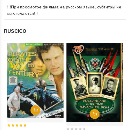
!!!При просмотре фильма на русском языке, субтитры не
выключаются!!!
RUSCICO
0
Ди
ou
(R
of
€1
5
inkl
Добавить В Корзину
Добавить В Корзину
5