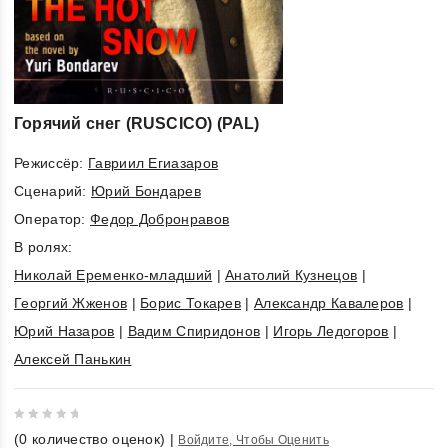
Горячий снег (RUSCICO) (PAL)
Режиссёр:
Гавриил Егиазаров
Cценарий:
Юрий Бондарев
Оператор:
Федор Добронравов
В ролях:
Николай Еременко-младший
|
Анатолий Кузнецов
|
Георгий Жженов
|
Борис Токарев
|
Александр Кавалеров
|
Юрий Назаров
|
Вадим Спиридонов
|
Игорь Ледогоров
|
Алексей Панькин
0
(
0
количество оценок)
|
Войдите, Чтобы Оценить