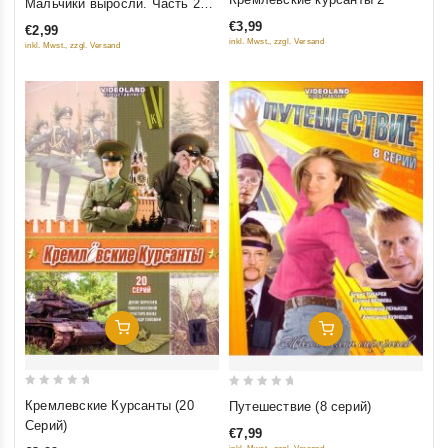
Мальчики выросли. Часть 2
out
of
(116-135 Серий)
€3,99
€2,99
of
5
inkl. Mwst., zzgl. Versand
inkl. Mwst., zzgl. Versand
5
Добавить В Корзину
Добавить В Корзину
0
0
Кремлевские Курсанты (20
Путешествие (8 серий)
out
out
Серий)
€7,99
of
of