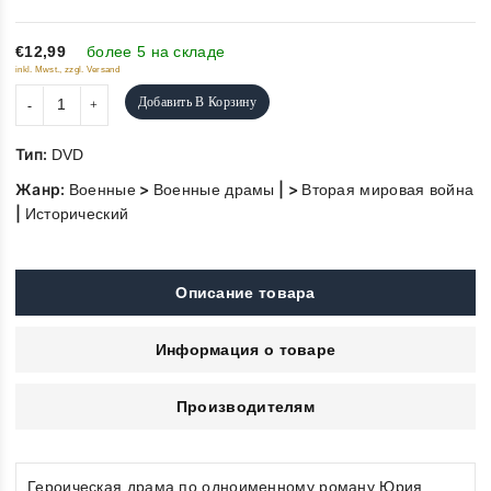
out
of
5
€12,99
более 5 на складе
inkl. Mwst., zzgl. Versand
Добавить В Корзину
Тип:
DVD
Жанр:
>
| >
Военные
Военные драмы
Вторая мировая война
|
Исторический
Описание товара
Информация о товаре
Производителям
Героическая драма по одноименному роману Юрия