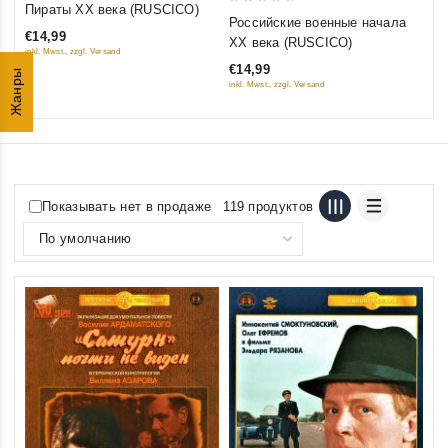
Пираты XX века (RUSCICO)
0
out of 5
Российские военные начала
out
€14,99
XX века (RUSCICO)
inkl. Mwst., zzgl. Versand
of
€14,99
Жанры
5
inkl. Mwst., zzgl. Versand
Показывать нет в продаже
119 продуктов