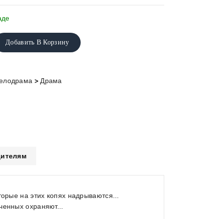
аде
Добавить В Корзину
>
Мелодрама
Драма
ителям
торые на этих копях надрываются...
ченных охраняют...