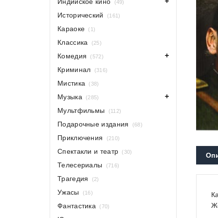
Индийское кино
(49)
Исторический
(161)
Караоке
(1)
Классика
(25)
Комедия
(572)
Криминал
(316)
Мистика
(38)
Музыка
(285)
Мультфильмы
(112)
Подарочные издания
(68)
Приключения
(210)
Спектакли и театр
(30)
Оп
Телесериалы
(716)
Трагедия
(2)
Ужасы
(16)
К
Ж
Фантастика
(70)