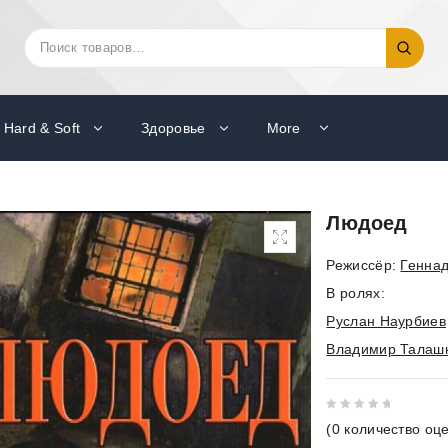
Искать:
Поиск
Hard & Soft
Здоровье
More
Людоед
Режиссёр:
Геннад
В ролях:
Руслан Наурбиев
Владимир Талаш
0
(
0
количество оце
out