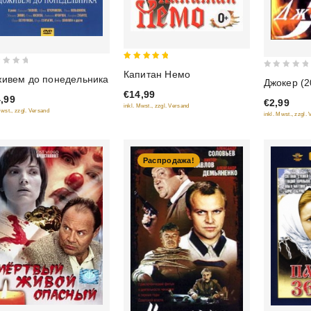
5
Капитан Немо
0
ивем до понедельника
out of 5
Джокер (2
out
€14,99
,99
€2,99
of
inkl. Mwst., zzgl. Versand
Mwst., zzgl. Versand
inkl. Mwst., zzgl.
5
Распродажа!