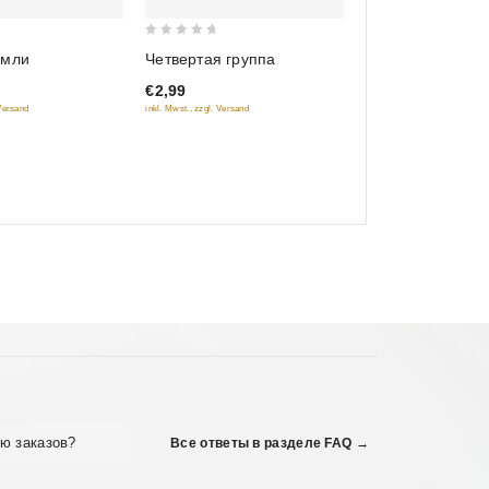
0
Четвертая группа
емли
out
€2,99
of
inkl. Mwst., zzgl. Versand
 Versand
5
ю заказов?
Все ответы в разделе FAQ →