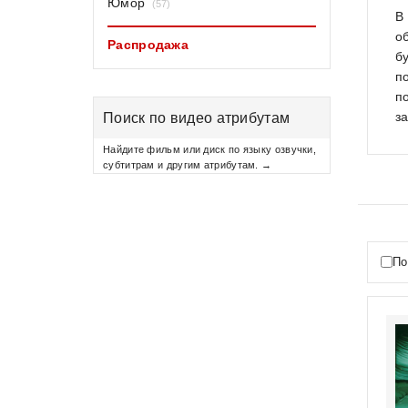
Юмор
(57)
В
о
Распродажа
б
п
п
з
Поиск по видео атрибутам
Найдите фильм или диск по языку озвучки,
субтитрам и другим атрибутам. →
По