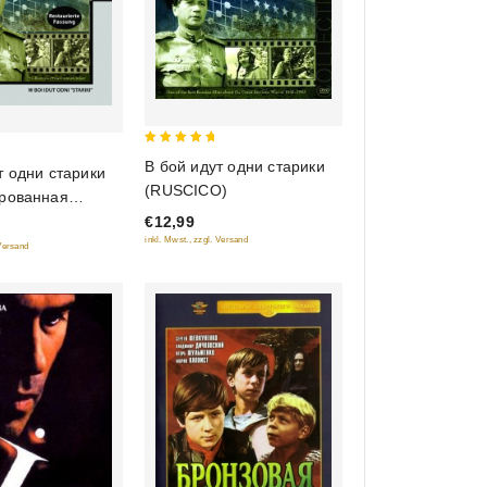
5
В бой идут одни старики
т одни старики
out of 5
(RUSCICO)
ированная
Diamant)
€12,99
inkl. Mwst., zzgl. Versand
 Versand