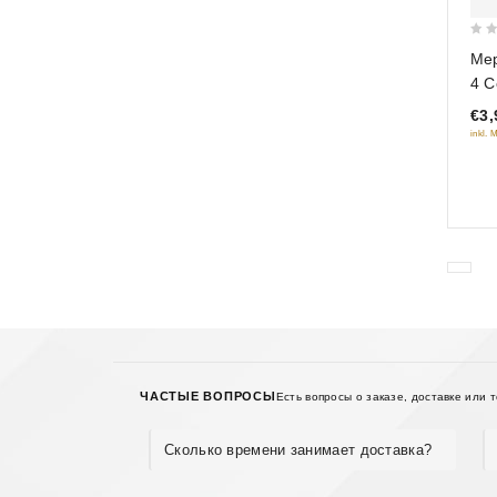
0
Мер
out
4 С
of
€3,
5
inkl. 
ЧАСТЫЕ ВОПРОСЫ
Есть вопросы о заказе, доставке или 
Сколько времени занимает доставка?