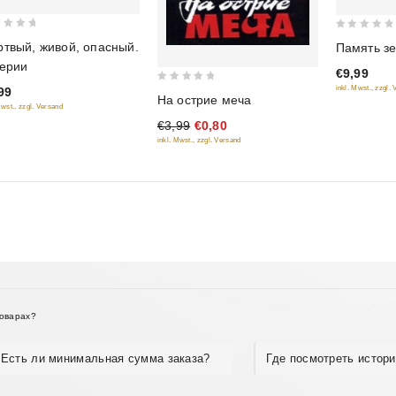
0
твый, живой, опасный.
Память з
out
ерии
€9,99
of
inkl. Mwst., zzgl.
0
99
5
На острие меча
Mwst., zzgl. Versand
out
€3,99
€0,80
of
inkl. Mwst., zzgl. Versand
5
товарах?
Есть ли минимальная сумма заказа?
Где посмотреть истори