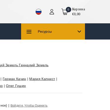
Корзина
0
€0,00
Ресурсы
ий Земель Геннадий Земель
|
Герман Качин
|
Мария Капнист
|
ко
|
Олег Гущин
нок)
|
Войдите, Чтобы Оценить