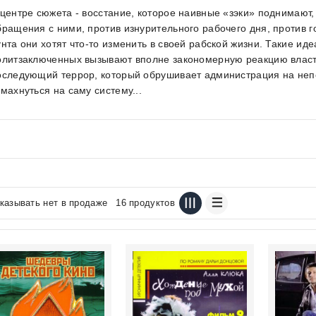
 центре сюжета - восстание, которое наивные «зэки» поднимают,
бращения с ними, против изнурительного рабочего дня, против 
унта они хотят что-то изменить в своей рабской жизни. Такие ид
олитзаключенных вызывают вполне закономерную реакцию власт
оследующий террор, который обрушивает администрация на не
амахнуться на саму систему...
казывать нет в продаже
16 продуктов