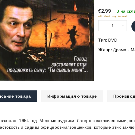
of
€2,99
5
3 на скл
inkl. Mwst., zzgl. Versand
Тип:
DVD
Жанр:
Драма - 
исание товара
Информация о товаре
Производ
азахстан. 1954 год. Медные рудники. Лагеря с заключенными, ко
естокость и садизм офицеров-кагэбешников, которые этих заклю