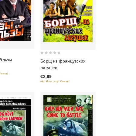
0
 Эльзы
Борщ из французских
out
лягушек
of
 Versand
€2,99
5
inkl. Mwst., zzgl. Versand