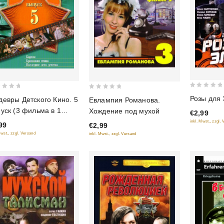
0
0
Розы для
евры Детского Кино. 5
Евлампия Романова.
out
out
уск (3 фильма в 1
Хождение под мухой
€2,99
of
of
ке)
inkl. Mwst., zzgl.
99
5
€2,99
5
Mwst., zzgl. Versand
inkl. Mwst., zzgl. Versand