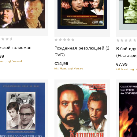
0
0
ской талисман
Рожденная революцией (2
В бой иду
out
out
DVD)
(Реставр
99
of
of
версия) (
Mwst., zzgl. Versand
€14,99
€7,99
5
5
inkl. Mwst., zzgl. Versand
inkl. Mwst., zzgl.