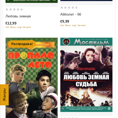
0
0
Айболит - 66
Любовь земная
out
out
€9,99
€12,99
of
of
inkl. Mwst., zzgl. Versand
inkl. Mwst., zzgl. Versand
5
5
Распродажа!
Жанры