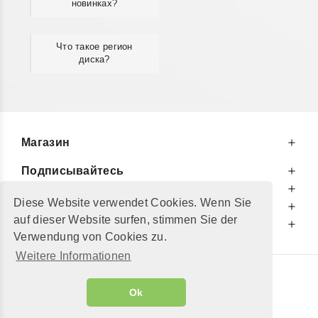
новинках?
Что такое регион
диска?
Магазин
Подписывайтесь
К Вашим Услугам
Diese Website verwendet Cookies. Wenn Sie
Информируем Вас
auf dieser Website surfen, stimmen Sie der
Дополнительно
Verwendung von Cookies zu.
Weitere Informationen
© 2002 - 2026
"Petershop GmbH"
|
Ok
Alle Preise inkl. MwSt. und zzgl.
Versandkosten
GeToTickets.com
| build#3.12.37