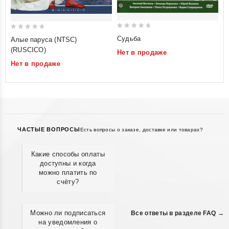
0
0
Судьба
Алые паруса (NTSC)
out
out
(RUSCICO)
Нет в продаже
of
of
Нет в продаже
5
5
ЧАСТЫЕ ВОПРОСЫ
Есть вопросы о заказе, доставке или товарах?
Какие способы оплаты
доступны и когда
можно платить по
счёту?
Можно ли подписаться
Все ответы в разделе FAQ →
на уведомления о