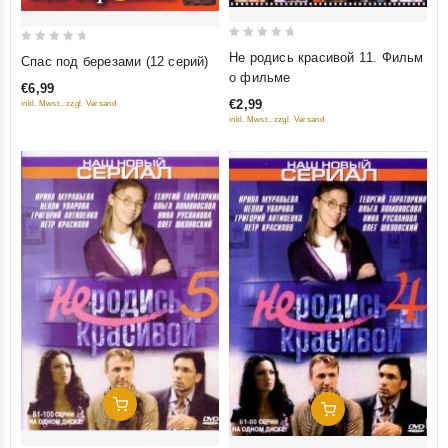
0
0
Не родись красивой 11. Фильм
Спас под березами (12 серий)
out
out
о фильме
€6,99
of
of
€2,99
inkl. Mwst., zzgl. Versand
5
5
inkl. Mwst., zzgl. Versand
Добавить В Корзину
Добавить В Корзину