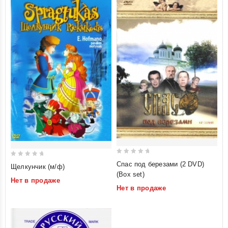
0
0
Спас под березами (2 DVD)
Щелкунчик (м/ф)
out
out
(Box set)
Нет в продаже
of
of
Нет в продаже
5
5