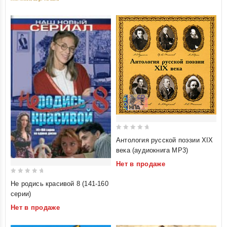
0
Антология русской поэзии XIX
out
века (аудиокнига MP3)
of
Нет в продаже
5
0
Не родись красивой 8 (141-160
out
серии)
of
Нет в продаже
5