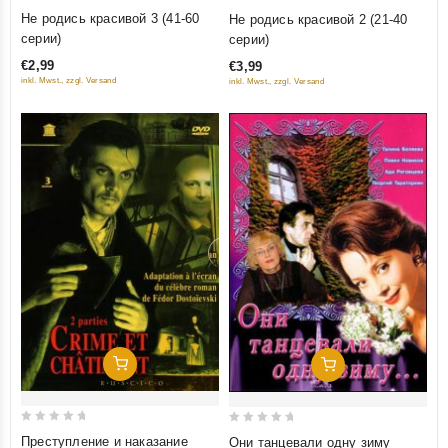
0
0
Не родись красивой 3 (41-60
Не родись красивой 2 (21-40
out
out
серии)
серии)
of
of
€2,99
€3,99
5
5
inkl. Mwst., zzgl. Versand
inkl. Mwst., zzgl. Versand
Добавить В Корзину
Добавить В Корзину
0
0
Преступление и наказание
Они танцевали одну зиму