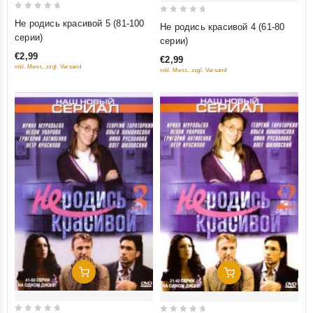
0
0
Не родись красивой 5 (81-100
Не родись красивой 4 (61-80
out
out
серии)
серии)
of
of
€2,99
€2,99
5
5
inkl. Mwst., zzgl. Versand
inkl. Mwst., zzgl. Versand
Добавить В Корзину
Добавить В Корзину