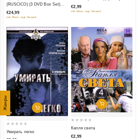
out
out
(RUSCICO) (3 DVD Box Set)
€2,99
of
of
Коллекционное издание
inkl. Mwst., zzgl. Versand
€24,99
5
5
(NTSC)
inkl. Mwst., zzgl. Versand
Жанры
Добавить В Корзину
Добавить В Корзину
0
Капля света
0
Умирать легко
out
out
€2,99
of