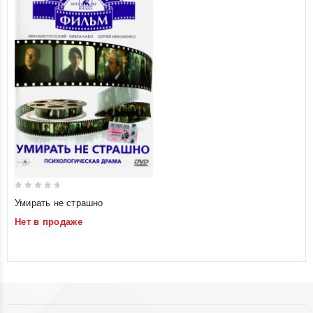
0
Умирать не страшно
out
Нет в продаже
of
5