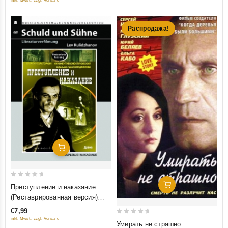
inkl. Mwst., zzgl. Versand
Распродажа!
Добавить В Корзину
0
Добавить В Корзину
Преступление и наказание
out
(Реставрированная версия)
of
(Diamant)
€7,99
5
inkl. Mwst., zzgl. Versand
0
Умирать не страшно