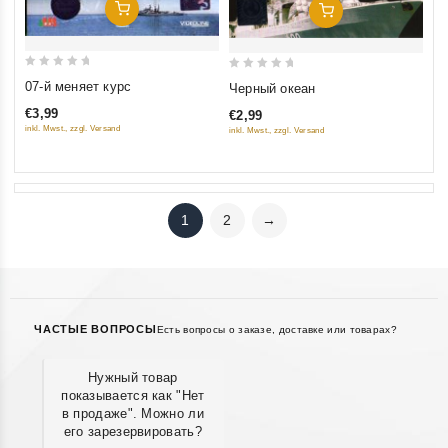
Добавить В Корзину
Добавить В Корзину
0
0
07-й меняет курс
Черный океан
out
out
€3,99
€2,99
of
of
inkl. Mwst., zzgl. Versand
inkl. Mwst., zzgl. Versand
5
5
1
2
→
ЧАСТЫЕ ВОПРОСЫ
Есть вопросы о заказе, доставке или товарах?
Нужный товар
показывается как "Нет
в продаже". Можно ли
его зарезервировать?