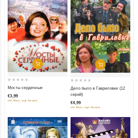
Добавить В Корзину
Добавить В Корзину
0
0
Мосты сердечные
Дело было в Гавриловке (12
out
out
серий)
€3,99
of
of
inkl. Mwst., zzgl. Versand
€4,99
5
5
inkl. Mwst., zzgl. Versand