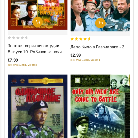
Добавить В Корзину
Добавить В Корзину
0
5
Золотая серия киностудии.
Дело было в Гавриловке - 2
out
out of 5
Выпуск 10. Рябиновые ночи.
€2,99
of
Пора красных яблок. Ночь
€7,99
inkl. Mwst., zzgl. Versand
5
председателя. Поет земля
inkl. Mwst., zzgl. Versand
Бурятская