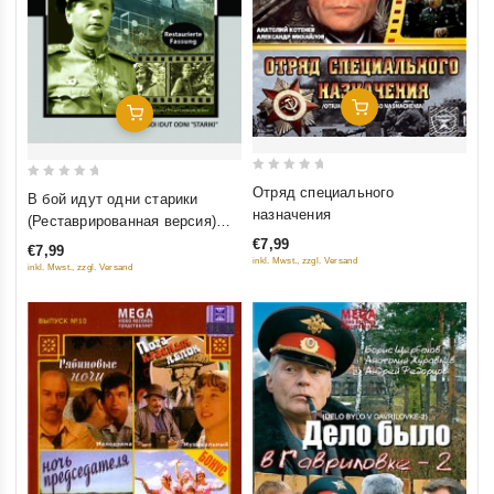
Добавить В Корзину
Добавить В Корзину
0
0
Отряд специального
В бой идут одни старики
out
out
назначения
(Реставрированная версия)
of
of
(Diamant)
€7,99
€7,99
5
5
inkl. Mwst., zzgl. Versand
inkl. Mwst., zzgl. Versand