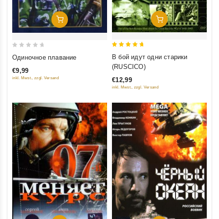
Добавить В Корзину
Добавить В Корзину
5
0
В бой идут одни старики
Одиночное плавание
out of 5
out
(RUSCICO)
€9,99
of
inkl. Mwst., zzgl. Versand
€12,99
5
inkl. Mwst., zzgl. Versand