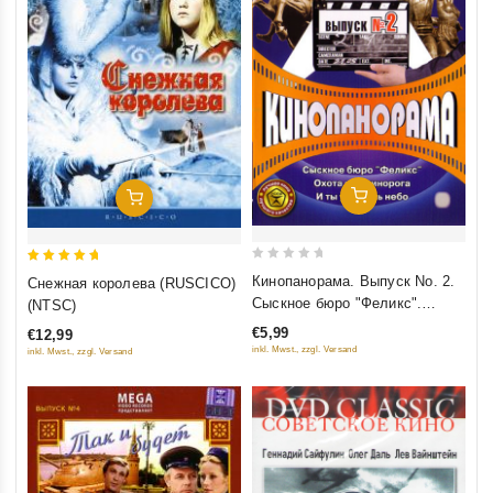
Добавить В Корзину
Добавить В Корзину
0
5
Кинопанорама. Выпуск No. 2.
Снежная королева (RUSCICO)
out
out of 5
Сыскное бюро "Феликс".
(NTSC)
of
Охота на единорога. И ты
€5,99
€12,99
5
увидишь небо
inkl. Mwst., zzgl. Versand
inkl. Mwst., zzgl. Versand