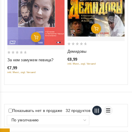
Добавить В Корзину
Добавить В Корзину
0
Демидовы
out
0
€8,99
За кем замужем певица?
of
out
inkl. Mwst., zzgl. Versand
5
€7,99
of
inkl. Mwst., zzgl. Versand
5
Показывать нет в продаже
32 продуктов