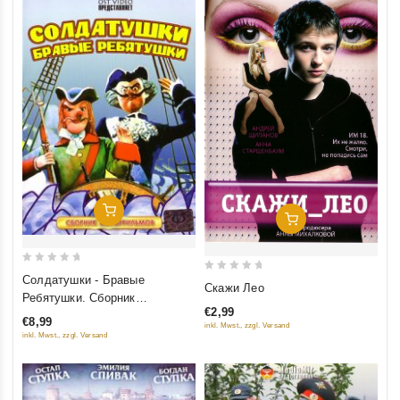
Добавить В Корзину
Добавить В Корзину
0
Солдатушки - Бравые
0
Скажи Лео
out
Ребятушки. Сборник
out
of
€2,99
мультфильмов
of
€8,99
inkl. Mwst., zzgl. Versand
5
5
inkl. Mwst., zzgl. Versand