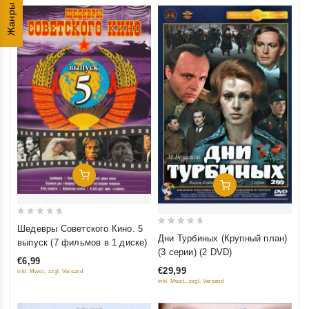
Жанры
Добавить В Корзину
Добавить В Корзину
0
Шедевры Советского Кино. 5
0
out
Дни Турбиных (Крупный план)
выпуск (7 фильмов в 1 диске)
out
of
(3 серии) (2 DVD)
€6,99
of
5
€29,99
inkl. Mwst., zzgl. Versand
5
inkl. Mwst., zzgl. Versand