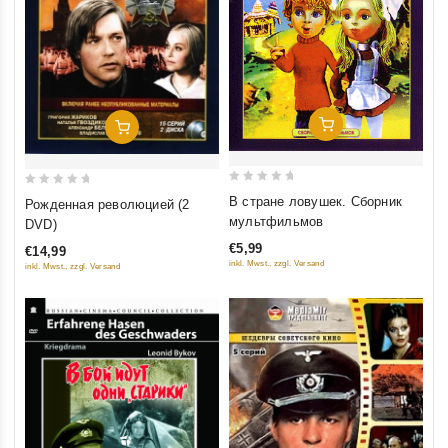
Добавить В Корзину
Добавить В Корзину
0
0
В стране ловушек. Сборник
Рожденная революцией (2
out
out
мультфильмов
DVD)
of
of
€5,99
€14,99
5
5
inkl. Mwst., zzgl. Versand
inkl. Mwst., zzgl. Versand