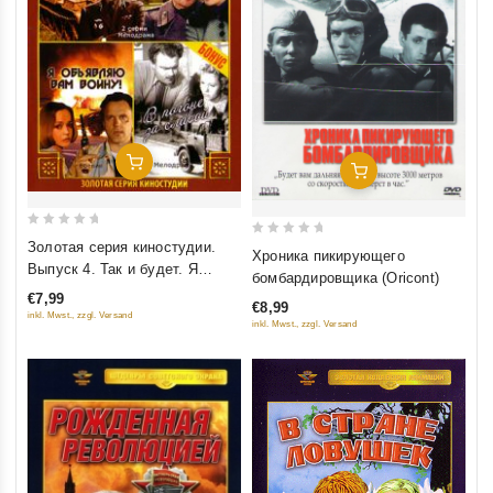
Добавить В Корзину
Добавить В Корзину
0
0
Золотая серия киностудии.
Хроника пикирующего
out
Выпуск 4. Так и будет. Я
out
бомбардировщика (Oricont)
of
объявляю вам войну. В погоне
of
€7,99
€8,99
5
за славой
5
inkl. Mwst., zzgl. Versand
inkl. Mwst., zzgl. Versand