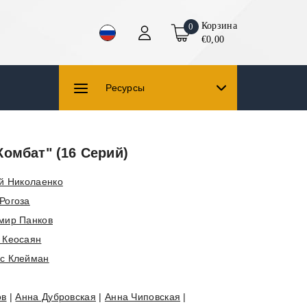
Корзина
0
€0,00
Ресурсы
омбат" (16 Cерий)
й Николаенко
Рогоза
мир Панков
 Кеосаян
с Клейман
ов
|
Анна Дубровская
|
Анна Чиповская
|