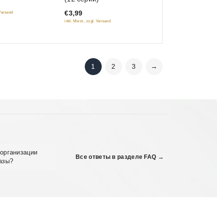
of
€3,99
 Versand
5
inkl. Mwst., zzgl. Versand
1
2
3
→
организации
Все ответы в разделе FAQ →
азы?