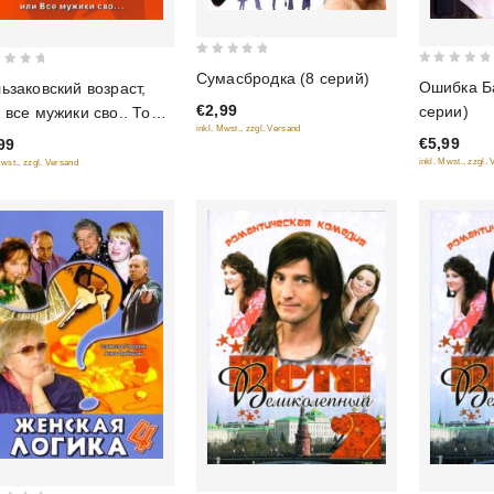
0
0
Сумасбродка (8 серий)
Ошибка Б
ьзаковский возраст,
out
out
€2,99
серии)
 все мужики сво.. Том
of
of
inkl. Mwst., zzgl. Versand
5
€5,99
99
5
inkl. Mwst., zzgl.
Mwst., zzgl. Versand