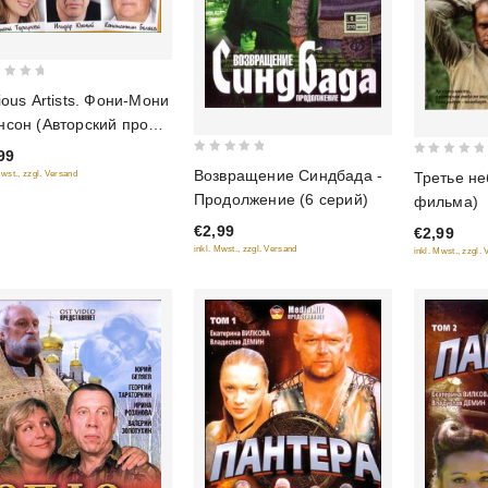
ious Artists. Фони-Мони
сон (Авторский проект
димира Панкова)
99
0
0
Возвращение Синдбада -
Mwst., zzgl. Versand
Третье не
out
out
Продолжение (6 серий)
фильма)
of
of
€2,99
€2,99
5
5
inkl. Mwst., zzgl. Versand
inkl. Mwst., zzgl.