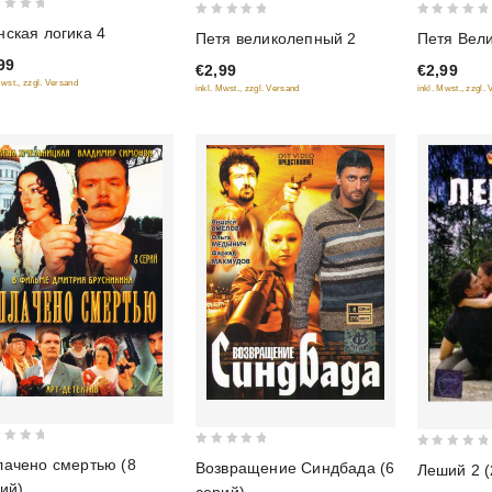
0
0
ская логика 4
Петя великолепный 2
Петя Вел
out
out
99
€2,99
€2,99
of
of
Mwst., zzgl. Versand
inkl. Mwst., zzgl. Versand
inkl. Mwst., zzgl.
5
5
0
0
ачено смертью (8
Возвращение Синдбада (6
Леший 2 (
out
out
ий)