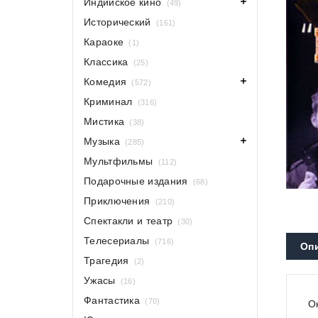
Индийское кино
(49)
Исторический
(161)
Караоке
(1)
Классика
(25)
Комедия
(572)
Криминал
(316)
Мистика
(38)
Музыка
(285)
Мультфильмы
(112)
Подарочные издания
(68)
Приключения
(210)
Спектакли и театр
(30)
Телесериалы
(716)
Оп
Трагедия
(2)
Ужасы
(16)
Фантастика
(70)
О