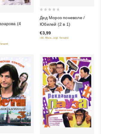
0
Дед Мороз поневоле /
out
азарова (4
Юбилей (2 в 1)
of
€3,99
5
inkl. Mwst., zzgl. Versand
 Versand