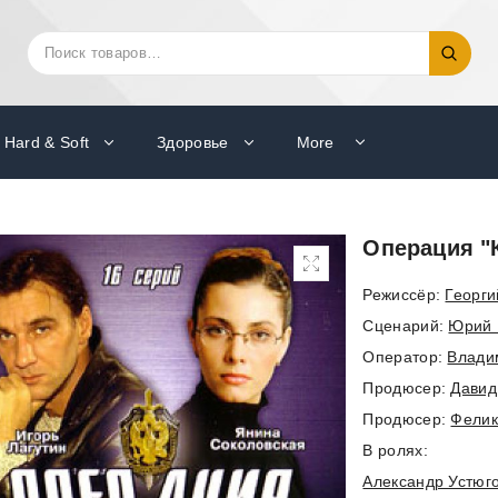
Искать:
Поиск
Hard & Soft
Здоровье
More
Операция "К
Режиссёр:
Георги
Cценарий:
Юрий 
Оператор:
Влади
Продюсер:
Давид
Продюсер:
Фелик
В ролях:
Александр Устюг