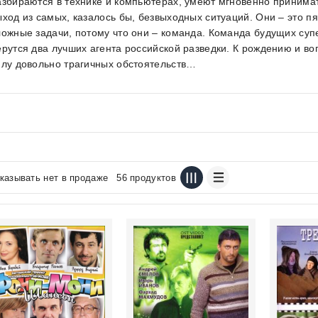
азбираются в технике и компьютерах, умеют мгновенно принима
ыход из самых, казалось бы, безвыходных ситуаций. Они – это п
ложные задачи, потому что они – команда. Команда будущих суп
ерутся два лучших агента российской разведки. К рождению и в
илу довольно трагичных обстоятельств…
казывать нет в продаже
56 продуктов