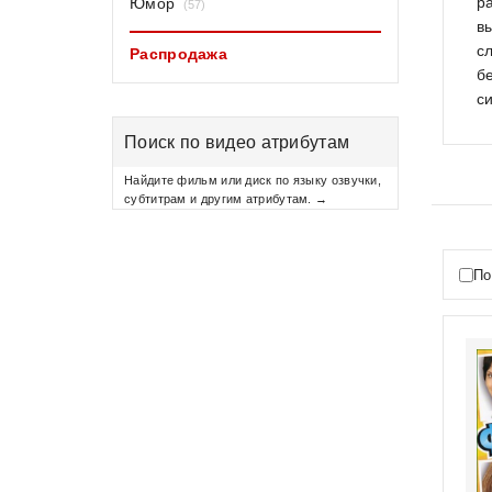
р
Юмор
(57)
в
с
Распродажа
б
с
Поиск по видео атрибутам
Найдите фильм или диск по языку озвучки,
субтитрам и другим атрибутам. →
По