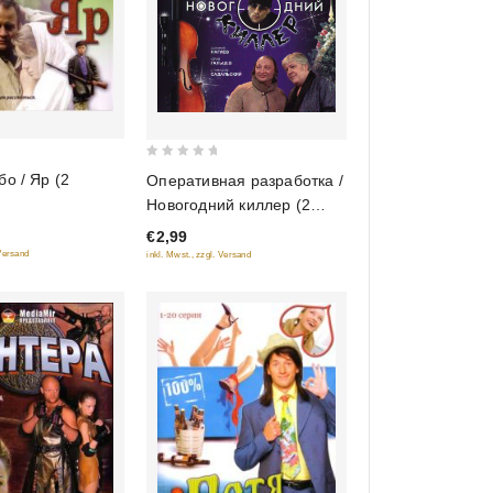
0
бо / Яр (2
Оперативная разработка /
out
Новогодний киллер (2
of
фильма)
€2,99
5
 Versand
inkl. Mwst., zzgl. Versand