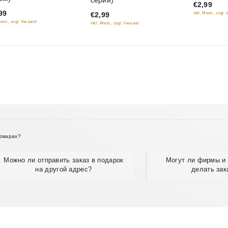
серий)
€2,99
of
of
99
inkl. Mwst., zzgl.
€2,99
5
5
Mwst., zzgl. Versand
inkl. Mwst., zzgl. Versand
товарах?
Можно ли отправить заказ в подарок
Могут ли фирмы и 
на другой адрес?
делать зак