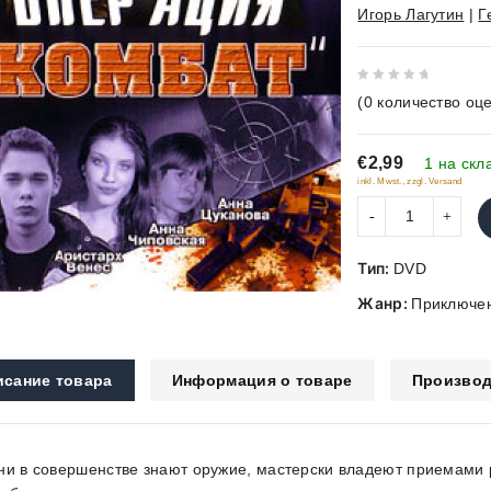
Игорь Лагутин
|
Г
0
(
0
количество оце
out
of
€2,99
5
1 на скл
inkl. Mwst., zzgl. Versand
Тип:
DVD
Жанр:
Приключе
исание товара
Информация о товаре
Производ
ни в совершенстве знают оружие, мастерски владеют приемами