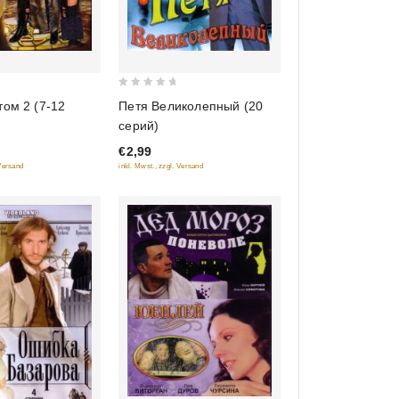
0
том 2 (7-12
Петя Великолепный (20
out
серий)
of
€2,99
5
 Versand
inkl. Mwst., zzgl. Versand