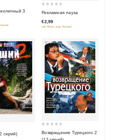
0
иколепный 3
Рекламная пауза
out
€2,99
of
 Versand
inkl. Mwst., zzgl. Versand
5
0
Возвращение Турецкого 2
2 серий)
out
(12 серий)