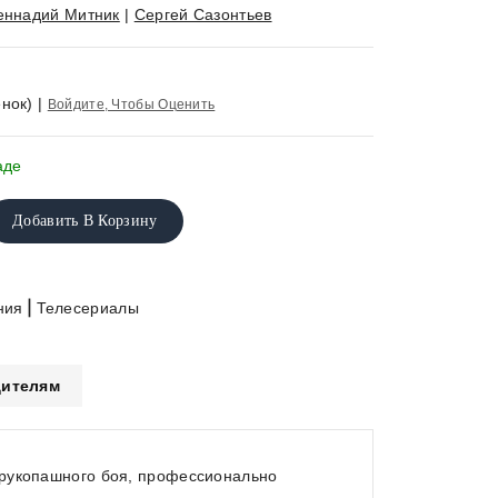
еннадий Митник
|
Сергей Сазонтьев
нок)
|
Войдите, Чтобы Оценить
аде
Добавить В Корзину
|
ния
Телесериалы
ителям
 рукопашного боя, профессионально