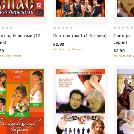
0
0
Пантера.том 1 (1-6 серии)
Пантера. 
с под березами (12
out
out
серии)
ий)
€2,99
of
of
inkl. Mwst., zzgl. Versand
€2,99
99
5
5
inkl. Mwst., zzgl.
Mwst., zzgl. Versand