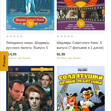
Добавить В Корзину
Добавить В Корзину
0
0
Лебединое озеро. Шедевры
Шедевры Советского Кино. 5
out
out
русского балета. Выпуск 5
выпуск (7 фильмов в 1 диске)
of
of
€14,99
€6,99
5
5
Жанры
inkl. Mwst., zzgl. Versand
inkl. Mwst., zzgl. Versand