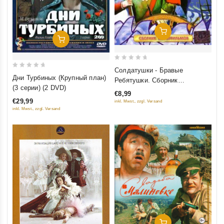
Добавить В Корзину
Добавить В Корзину
0
Солдатушки - Бравые
0
out
Дни Турбиных (Крупный план)
Ребятушки. Сборник
out
of
(3 серии) (2 DVD)
мультфильмов
€8,99
of
5
€29,99
inkl. Mwst., zzgl. Versand
5
inkl. Mwst., zzgl. Versand
Добавить В Корзину