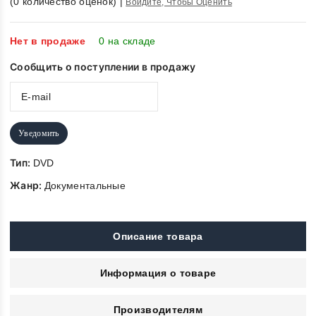
(
0
количество оценок)
|
Войдите, Чтобы Оценить
out
of
5
Нет в продаже
0 на складе
Сообщить о поступлении в продажу
Уведомить
Тип:
DVD
Жанр:
Документальные
Описание товара
Информация о товаре
Производителям