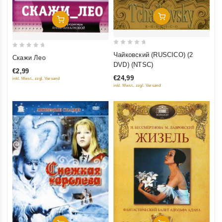
Добавить В Корзину
Добавить В Корзину
0
0
Чайковский (RUSCICO) (2
Скажи Лео
out
out
DVD) (NTSC)
€2,99
of
of
€24,99
inkl. Mwst., zzgl. Versand
5
5
inkl. Mwst., zzgl. Versand