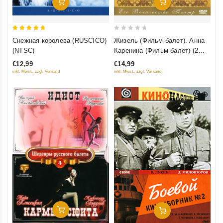
Добавить В Корзину
Добавить В Корзину
0
5
Жизель (Фильм-балет). Анна
Снежная королева (RUSCICO)
out
out of 5
Каренина (Фильм-балет) (2
(NTSC)
of
DVD)
€14,99
€12,99
5
inkl. Mwst., zzgl. Versand
inkl. Mwst., zzgl. Versand
Добавить В Корзину
Добавить В Корзину