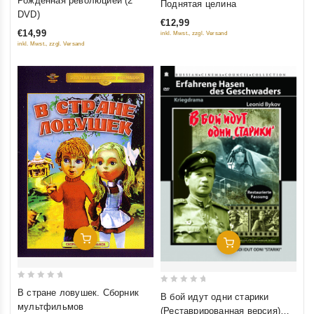
Рожденная революцией (2
Поднятая целина
out
out
DVD)
€12,99
of
of
€14,99
inkl. Mwst., zzgl. Versand
5
5
inkl. Mwst., zzgl. Versand
Добавить В Корзину
Добавить В Корзину
0
0
В стране ловушек. Сборник
В бой идут одни старики
out
out
мультфильмов
(Реставрированная версия)