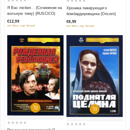
0
0
Я Вас любил... (Сочинение на
Хроника пикирующего
out
out
вольную тему) (RUSCICO)
бомбардировщика (Oricont)
of
of
€12,99
€8,99
5
5
inkl. Mwst., zzgl. Versand
inkl. Mwst., zzgl. Versand
Добавить В Корзину
Добавить В Корзину
0
0