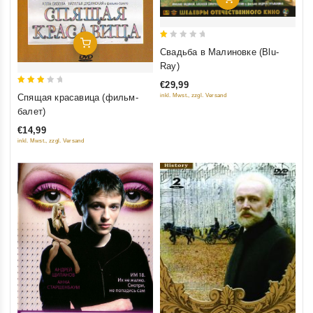
Добавить В Корзину
1
Свадьба в Малиновке (Blu-
out
Ray)
of
€29,99
5
3
Спящая красавица (фильм-
inkl. Mwst., zzgl. Versand
out
балет)
of 5
€14,99
inkl. Mwst., zzgl. Versand