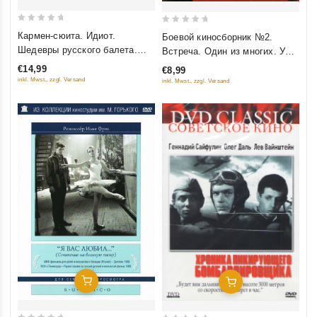
0
0
Кармен-сюита. Идиот.
Боевой киносборник №2.
out
out
Шедевры русского балета.
Встреча. Один из многих. У
of
of
Выпуск 4 (Подарочное
старой няни. Сто за одного.
€14,99
€8,99
5
5
издание)
Случай на телеграфе
inkl. Mwst., zzgl. Versand
inkl. Mwst., zzgl. Versand
Добавить В Корзину
Добавить В Корзину