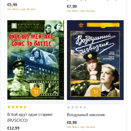
of
of
(Diamant)
€5,99
€7,99
5
5
inkl. Mwst., zzgl. Versand
inkl. Mwst., zzgl. Versand
Добавить В Корзину
Добавить В Корзину
5
0
В бой идут одни старики
Воздушный извозчик
out of 5
out
(RUSCICO)
€8,99
of
inkl. Mwst., zzgl. Versand
€12,99
5