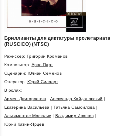
Бриллианты для диктатуры пролетариата
(RUSCICO) (NTSC)
Режиссёр:
Григорий Кроманов
Композитор:
Арво Пярт
Cценарий:
Юлиан Семенов
Оператор:
Юрий Силларт
В ролях:
Армен Джигарханян
|
Александр Кайдановский
|
Екатерина Васильева
|
Татьяна Самойлова
|
Альгимантас Масюлис
|
Владимир Ивашов
|
Юрий Катин-Ярцев