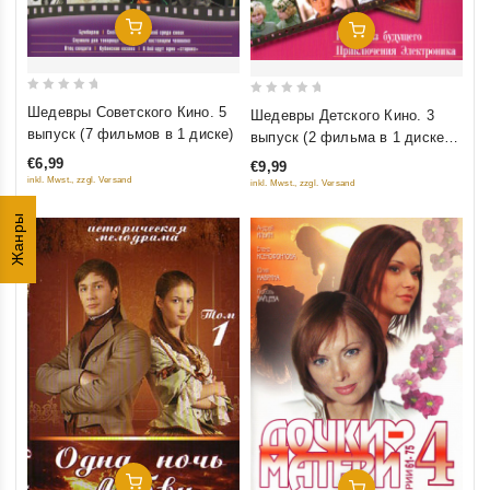
Добавить В Корзину
Добавить В Корзину
0
0
Шедевры Советского Кино. 5
Шедевры Детского Кино. 3
out
out
выпуск (7 фильмов в 1 диске)
выпуск (2 фильма в 1 диске)
of
of
(Гостья из будущего.
€6,99
€9,99
5
5
Приключения Электроника)
inkl. Mwst., zzgl. Versand
inkl. Mwst., zzgl. Versand
Жанры
Добавить В Корзину
Добавить В Корзину