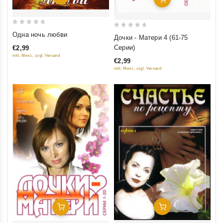
0
0
Одна ночь любви
Дочки - Матери 4 (61-75
out
out
Серии)
€2,99
of
of
inkl. Mwst., zzgl. Versand
€2,99
5
5
inkl. Mwst., zzgl. Versand
Добавить В Корзину
Добавить В Корзину