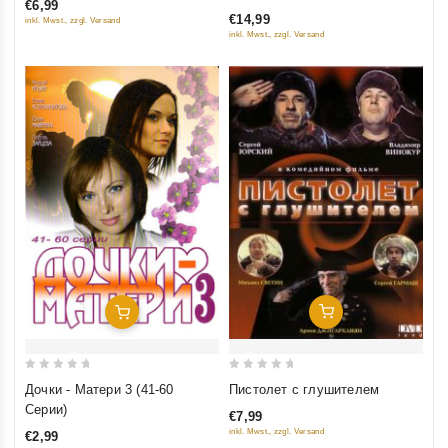
€6,99
of
of
план)
€14,99
inkl. Mwst., zzgl. Versand
5
5
inkl. Mwst., zzgl. Versand
Добавить В Корзину
Добавить В Корзину
0
0
Пистолет с глушителем
Дочки - Матери 3 (41-60
out
out
Серии)
€7,99
of
of
inkl. Mwst., zzgl. Versand
€2,99
5
5