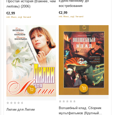
Единственному до
Простая история (Важнее, чем
out
out
востребования
любовь) (2006)
of
of
€2,99
€2,99
5
5
inkl. Mwst., zzgl. Versand
inkl. Mwst., zzgl. Versand
Добавить В Корзину
Добавить В Корзину
0
0
Волшебный клад. Сборник
Лилии для Лилии
out
out
мультфильмов (Крупный