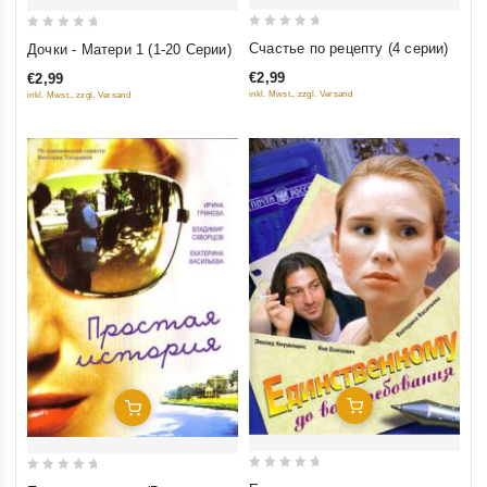
0
0
Счастье по рецепту (4 серии)
Дочки - Матери 1 (1-20 Серии)
out
out
€2,99
€2,99
of
of
inkl. Mwst., zzgl. Versand
inkl. Mwst., zzgl. Versand
5
5
Добавить В Корзину
Добавить В Корзину
0
0