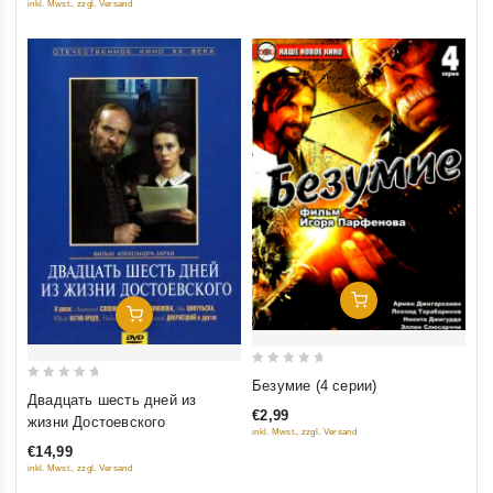
inkl. Mwst., zzgl. Versand
Добавить В Корзину
Добавить В Корзину
0
Безумие (4 серии)
0
Двадцать шесть дней из
out
out
€2,99
жизни Достоевского
of
inkl. Mwst., zzgl. Versand
of
5
€14,99
5
inkl. Mwst., zzgl. Versand