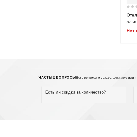
0
Отел
out
альп
of
Нет 
5
ЧАСТЫЕ ВОПРОСЫ
Есть вопросы о заказе, доставке или 
Есть ли скидки за количество?