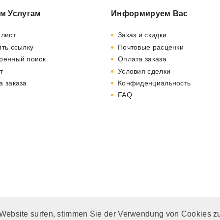
м Услугам
Информируем Вас
-лист
Заказ и скидки
ть ссылку
Почтовые расценки
ренный поиск
Оплата заказа
т
Условия сделки
а заказа
Конфиденциальность
FAQ
 Website surfen, stimmen Sie der Verwendung von Cookies z
. MwSt. und zzgl.
Versandkosten