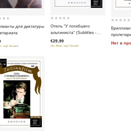
0
0
Отель "У погибшего
лианты для диктатуры
Бриллиан
out
out
альпиниста" (Subtitles -
етариата
пролетар
of
of
Englisch) (RUSCICO)
€29,99
(NTSC)
9
5
Нет в пр
5
inkl. Mwst., zzgl. Versand
t., zzgl. Versand