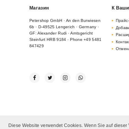
Магазин
К Ваши
Petershop GmbH · An den Burwiesen
Прайс
6b · D-49525 Lengerich · Germany ·
Добави
GF: Alexander Rudi · Amtsgericht
Расши
Steinfurt HRB 9184 · Phone +49 5481
Контак
847429
Отмен
Diese Website verwendet Cookies. Wenn Sie auf dieser
© 2002 - 2026
"Petershop GmbH"
|
Alle Preise inkl