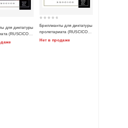
0
Бриллианты для диктатуры
ты для диктатуры
out
пролетариата (RUSCICO)
иата (RUSCICO)
of
(PAL)
Нет в продаже
5
одаже